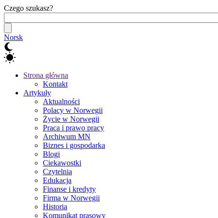
Czego szukasz?
Norsk
Strona główna
Kontakt
Artykuły
Aktualności
Polacy w Norwegii
Życie w Norwegii
Praca i prawo pracy
Archiwum MN
Biznes i gospodarka
Blogi
Ciekawostki
Czytelnia
Edukacja
Finanse i kredyty
Firma w Norwegii
Historia
Komunikat prasowy