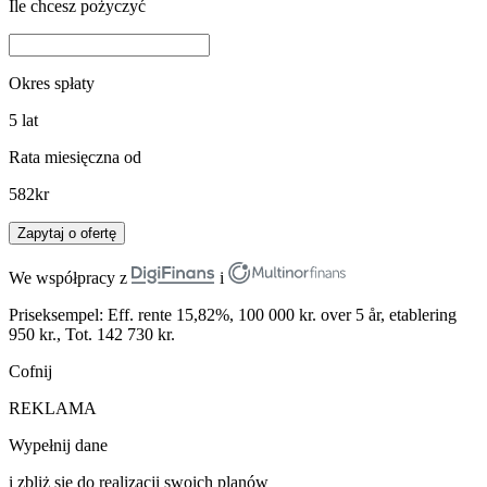
Ile chcesz pożyczyć
Okres spłaty
5
lat
Rata miesięczna od
582
kr
Zapytaj o ofertę
We współpracy z
i
Priseksempel: Eff. rente 15,82%, 100 000 kr. over 5 år, etablering
950 kr., Tot. 142 730 kr.
Cofnij
REKLAMA
Wypełnij dane
i zbliż się do realizacji swoich planów