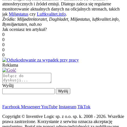
atmosferycznych i źródeł emisji. Dlatego zaleca się regularne
monitorowanie aktualnych danych na oficjalnych stronach, takich
jak
Miljøstatus
czy
Luftkvalitet.info
.
Źródła: Miljødirektoratet, Dagbladet, Miljøstatus, luftkvalitet.info,
Bymiljøetaten, nab.no
Jak oceniasz ten artykuł?
0
0
0
0
0
Reklama
Wyślij
Facebook
Messenger
YouTube
Instagram
TikTok
Copyright © Inventive Logic sp. z o.o. sp. k. 2008 - 2026. Wszelkie
prawa zastrzeżone. Korzystanie z serwisu oznacza akceptację
regulaminu. Portal nie ponosi odpowiedzialności za publikowane