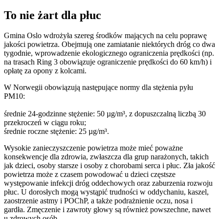
To nie żart dla płuc
Gmina Oslo wdrożyła szereg środków mających na celu poprawę
jakości powietrza. Obejmują one zamiatanie niektórych dróg co dwa
tygodnie, wprowadzenie ekologicznego ograniczenia prędkości (np.
na trasach Ring 3 obowiązuje ograniczenie prędkości do 60 km/h) i
opłatę za opony z kolcami.
W Norwegii obowiązują następujące normy dla stężenia pyłu
PM10:
średnie 24-godzinne stężenie: 50 µg/m³, z dopuszczalną liczbą 30
przekroczeń w ciągu roku;
średnie roczne stężenie: 25 µg/m³.
Wysokie zanieczyszczenie powietrza może mieć poważne
konsekwencje dla zdrowia, zwłaszcza dla grup narażonych, takich
jak dzieci, osoby starsze i osoby z chorobami serca i płuc. Zła jakość
powietrza może z czasem powodować u dzieci częstsze
występowanie infekcji dróg oddechowych oraz zaburzenia rozwoju
płuc. U dorosłych mogą wystąpić trudności w oddychaniu, kaszel,
zaostrzenie astmy i POChP, a także podrażnienie oczu, nosa i
gardła. Zmęczenie i zawroty głowy są również powszechne, nawet
u zdrowych osób.