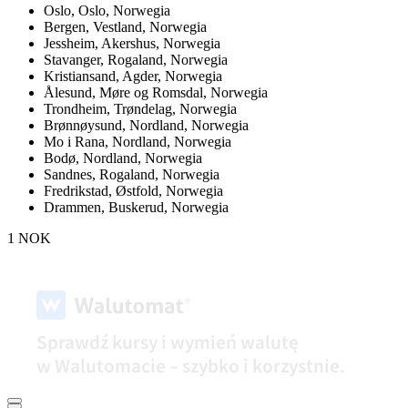
Oslo,
Oslo, Norwegia
Bergen,
Vestland, Norwegia
Jessheim,
Akershus, Norwegia
Stavanger,
Rogaland, Norwegia
Kristiansand,
Agder, Norwegia
Ålesund,
Møre og Romsdal, Norwegia
Trondheim,
Trøndelag, Norwegia
Brønnøysund,
Nordland, Norwegia
Mo i Rana,
Nordland, Norwegia
Bodø,
Nordland, Norwegia
Sandnes,
Rogaland, Norwegia
Fredrikstad,
Østfold, Norwegia
Drammen,
Buskerud, Norwegia
1 NOK