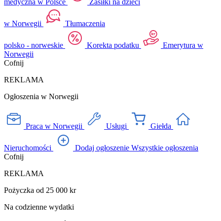
medyczna w Polsce
Zasiłki na dzieci
w Norwegii
Tłumaczenia
polsko - norweskie
Korekta podatku
Emerytura w
Norwegii
Cofnij
REKLAMA
Ogłoszenia w Norwegii
Praca w Norwegii
Usługi
Giełda
Nieruchomości
Dodaj ogłoszenie
Wszystkie ogłoszenia
Cofnij
REKLAMA
Pożyczka od 25 000 kr
Na codzienne wydatki