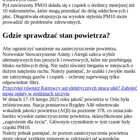
Pył zawieszony PM10 składa się z cząstek o średnicy mniejszej niż
10 mikrometrów, które mogą przenikać do dróg oddechowych i
płuc. Długotrwała ekspozycja na wysokie stężenia PM10 może
prowadzić do problemów zdrowotnych.
Gdzie sprawdzać stan powietrza?
Aby ograniczyć narażenie na zanieczyszczenie powietrza,
Norweskie Stowarzyszenie Astmy i Alergii zaleca wybór
alternatywnych tras pieszych i rowerowych, które nie przebiegają
blisko ruchliwych dróg. Nie radzi również biegania w miejscach o
dużym natężeniu ruchu. Należy pamiętać, że szaliki i zwykłe maski
nie zatrzymują gazów i cząstek – ochronę zapewniają tylko
odpowiednie filtry.
Przeczytaj również
Kierowcy aut elektrycznych stracą ulgi? Zaboleć
mogą opłaty w godzinach szczytu
W dniach 17-19 lutego 2025 roku jakość powietrza w Oslo była
zróżnicowana. Stacja pomiarowa Bygdøy Allé odnotowała
wskaźnik jakości powietrza (AQI) na poziomie 378, co oznaczało
bardzo wysokie zanieczyszczenie powietrza, sklasyfikowane jako
„zagrożenie dla życia”. Głównym czynnikiem w tym czasie były
cząstki PM10.
Należy jednak pamiętać, że poziom zanieczyszczenia powietrza
może ulegać szybkim zmianom w zależności od warunków