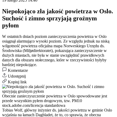
19 lutego 2025 14:40
Niepokojąco zła jakość powietrza w Oslo.
Suchość i zimno sprzyjają groźnym
pyłom
W ostatnich dniach poziom zanieczyszczenia powietrza w Oslo
osiągnął alarmująco wysoki poziom. Ze względu jednak na niską
wilgotność powietrza oficjalna mapa Norweskiego Urzędu ds.
Środowiska (Miljødirektoratet), pokazująca zanieczyszczenie w
dużych miastach, nie była w stanie uwzględnić prawidłowych
danych dla obszaru stołecznego, które w rzeczywistości byłyby
bardziej niepokojące.
Komentarze
Udostępnij
Kopiuj link
Obecnie zanieczyszczenie powietrza w Oslo spowodowane jest
przede wszystkim pyłem drogowym, tzw. PM10
stock.adobe.com/licencja standardowa
Tobias Wolf, główny inżynier ds. jakości powietrza w gminie Oslo
wyjaśnia na łamach Dagbladet, że ​​to, co sprawia, że ​​obecna