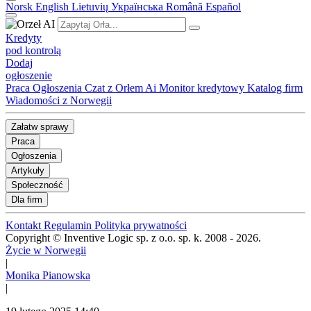
Norsk
English
Lietuvių
Українська
Română
Español
Kredyty
pod kontrolą
Dodaj
ogłoszenie
Praca
Ogłoszenia
Czat z Orłem Ai
Monitor kredytowy
Katalog firm
Wiadomości z Norwegii
Załatw sprawy
Praca
Ogłoszenia
Artykuły
Społeczność
Dla firm
Kontakt
Regulamin
Polityka prywatności
Copyright © Inventive Logic sp. z o.o. sp. k. 2008 - 2026.
Życie w Norwegii
|
Monika Pianowska
|