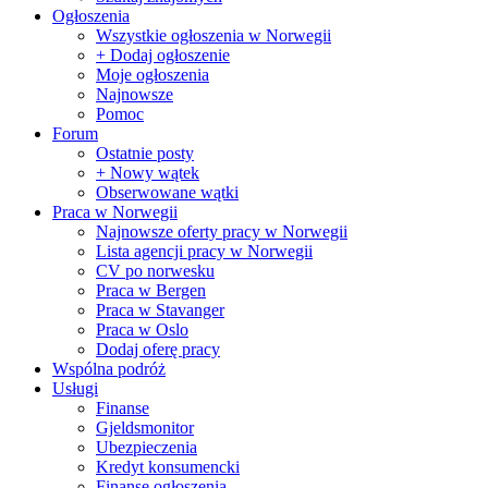
Ogłoszenia
Wszystkie ogłoszenia w Norwegii
+ Dodaj ogłoszenie
Moje ogłoszenia
Najnowsze
Pomoc
Forum
Ostatnie posty
+ Nowy wątek
Obserwowane wątki
Praca w Norwegii
Najnowsze oferty pracy w Norwegii
Lista agencji pracy w Norwegii
CV po norwesku
Praca w Bergen
Praca w Stavanger
Praca w Oslo
Dodaj oferę pracy
Wspólna podróż
Usługi
Finanse
Gjeldsmonitor
Ubezpieczenia
Kredyt konsumencki
Finanse ogłoszenia