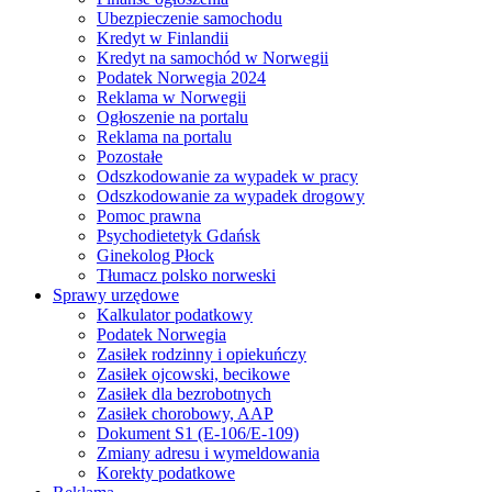
Ubezpieczenie samochodu
Kredyt w Finlandii
Kredyt na samochód w Norwegii
Podatek Norwegia 2024
Reklama w Norwegii
Ogłoszenie na portalu
Reklama na portalu
Pozostałe
Odszkodowanie za wypadek w pracy
Odszkodowanie za wypadek drogowy
Pomoc prawna
Psychodietetyk Gdańsk
Ginekolog Płock
Tłumacz polsko norweski
Sprawy urzędowe
Kalkulator podatkowy
Podatek Norwegia
Zasiłek rodzinny i opiekuńczy
Zasiłek ojcowski, becikowe
Zasiłek dla bezrobotnych
Zasiłek chorobowy, AAP
Dokument S1 (E-106/E-109)
Zmiany adresu i wymeldowania
Korekty podatkowe