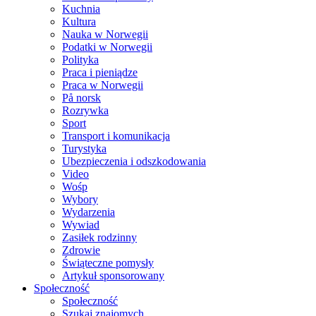
Kuchnia
Kultura
Nauka w Norwegii
Podatki w Norwegii
Polityka
Praca i pieniądze
Praca w Norwegii
På norsk
Rozrywka
Sport
Transport i komunikacja
Turystyka
Ubezpieczenia i odszkodowania
Video
Wośp
Wybory
Wydarzenia
Wywiad
Zasiłek rodzinny
Zdrowie
Świąteczne pomysły
Artykuł sponsorowany
Społeczność
Społeczność
Szukaj znajomych