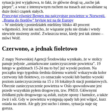
sytuacja jest wyjątkowa, to fakt, że główne drogi są „suche jak
pieprz”, a wraz z intensywnym ruchem na trasach aut uwalniane są
duże ilości cząstek stałych.
Przeczytaj również
Bergen ma najczystsze powietrze w Norwegii.
„Brama do fiordów” bryluje też na tle Europy
– W niedzielę i poniedziałek mieliśmy blisko 40 procent
wilgotności. Jest tak sucho, że wiązanie pyłu nie działa i wtedy
niewiele możemy zrobić. Zwłaszcza teraz, kiedy jest tak zimno –
mówi Wolf.
Czerwono, a jednak fioletowo
Z mapy Norweskiej Agencji Środowiska wynikało, że ​​w stolicy
panuje jedynie „umiarkowane zanieczyszczenie powietrza”. 19
lutego w godzinach 15-24 ma to być już wysoki poziom. Na
początku tego tygodnia średnia dzienna wartość wskazywała kolor
czerwony lub fioletowy, co oznaczało wysoki lub bardzo wysoki
poziom zanieczyszczenia na 15 z 16 lokalnych stacji pomiarowych.
Obecnie zanieczyszczenie powietrza w Oslo spowodowane jest
przede wszystkim pyłem drogowym, tzw. PM10. Głównymi
źródłami pyłu drogowego są asfalt, zużyte opony i hamulce, a także
żwir i sól. Gdy w powietrzu występują opady lub jest wilgoć, kurz
osiada na ziemi. Ale gdy jest sucho i zimno, sytuacja staje się
gorsza.