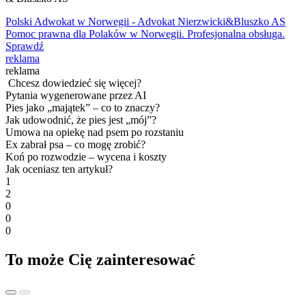
Polski Adwokat w Norwegii - Advokat Nierzwicki&Bluszko AS
Pomoc prawna dla Polaków w Norwegii. Profesjonalna obsługa.
Sprawdź
reklama
reklama
Chcesz dowiedzieć się więcej?
Pytania wygenerowane przez AI
Pies jako „majątek” – co to znaczy?
Jak udowodnić, że pies jest „mój”?
Umowa na opiekę nad psem po rozstaniu
Ex zabrał psa – co mogę zrobić?
Koń po rozwodzie – wycena i koszty
Jak oceniasz ten artykuł?
1
2
0
0
0
To może Cię zainteresować