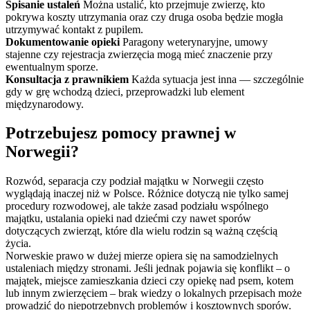
Spisanie ustaleń
Można ustalić, kto przejmuje zwierzę, kto
pokrywa koszty utrzymania oraz czy druga osoba będzie mogła
utrzymywać kontakt z pupilem.
Dokumentowanie opieki
Paragony weterynaryjne, umowy
stajenne czy rejestracja zwierzęcia mogą mieć znaczenie przy
ewentualnym sporze.
Konsultacja z prawnikiem
Każda sytuacja jest inna — szczególnie
gdy w grę wchodzą dzieci, przeprowadzki lub element
międzynarodowy.
Potrzebujesz pomocy prawnej w
Norwegii?
Rozwód,
separacja
czy podział majątku w Norwegii często
wyglądają inaczej niż w Polsce. Różnice dotyczą nie tylko samej
procedury rozwodowej, ale także zasad podziału wspólnego
majątku, ustalania opieki nad dziećmi czy nawet sporów
dotyczących zwierząt, które dla wielu rodzin są ważną częścią
życia.
Norweskie prawo w dużej mierze opiera się na samodzielnych
ustaleniach między stronami. Jeśli jednak pojawia się konflikt – o
majątek, miejsce zamieszkania dzieci czy opiekę nad psem, kotem
lub innym zwierzęciem – brak wiedzy o lokalnych przepisach może
prowadzić do niepotrzebnych problemów i kosztownych sporów.