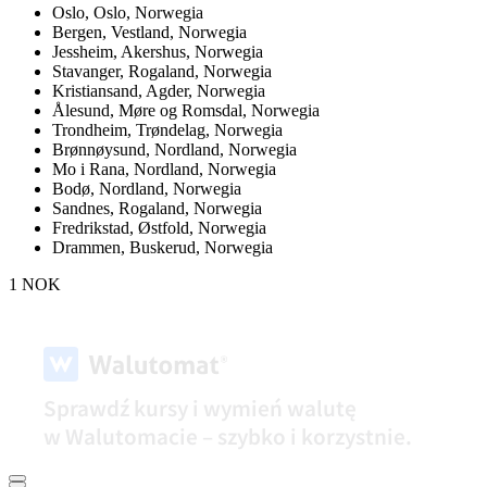
Oslo,
Oslo, Norwegia
Bergen,
Vestland, Norwegia
Jessheim,
Akershus, Norwegia
Stavanger,
Rogaland, Norwegia
Kristiansand,
Agder, Norwegia
Ålesund,
Møre og Romsdal, Norwegia
Trondheim,
Trøndelag, Norwegia
Brønnøysund,
Nordland, Norwegia
Mo i Rana,
Nordland, Norwegia
Bodø,
Nordland, Norwegia
Sandnes,
Rogaland, Norwegia
Fredrikstad,
Østfold, Norwegia
Drammen,
Buskerud, Norwegia
1 NOK