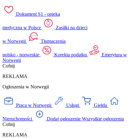
Dokument S1 - opieka
medyczna w Polsce
Zasiłki na dzieci
w Norwegii
Tłumaczenia
polsko - norweskie
Korekta podatku
Emerytura w
Norwegii
Cofnij
REKLAMA
Ogłoszenia w Norwegii
Praca w Norwegii
Usługi
Giełda
Nieruchomości
Dodaj ogłoszenie
Wszystkie ogłoszenia
Cofnij
REKLAMA