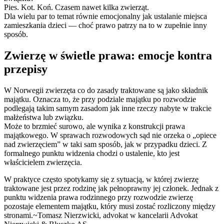
Pies. Kot. Koń. Czasem nawet kilka zwierząt.
Dla wielu par to temat równie emocjonalny jak ustalanie
miejsca
zamieszkania
dzieci — choć prawo patrzy na to w zupełnie inny
sposób.
Zwierzę w świetle prawa: emocje kontra
przepisy
W Norwegii zwierzęta co do zasady traktowane są jako składnik
majątku. Oznacza to, że przy podziale majątku po rozwodzie
podlegają takim samym zasadom jak inne rzeczy nabyte w trakcie
małżeństwa lub związku.
Może to brzmieć surowo, ale wynika z konstrukcji prawa
majątkowego. W sprawach rozwodowych sąd nie orzeka o „opiece
nad zwierzęciem” w taki sam sposób, jak w przypadku dzieci. Z
formalnego punktu widzenia chodzi o ustalenie, kto jest
właścicielem zwierzęcia.
W praktyce często spotykamy się z sytuacją, w której zwierzę
traktowane jest przez rodzinę jak pełnoprawny jej członek. Jednak z
punktu widzenia prawa rodzinnego przy rozwodzie zwierzę
pozostaje elementem majątku, który musi zostać rozliczony między
stronami.
~Tomasz Nierzwicki, advokat w kancelarii Advokat