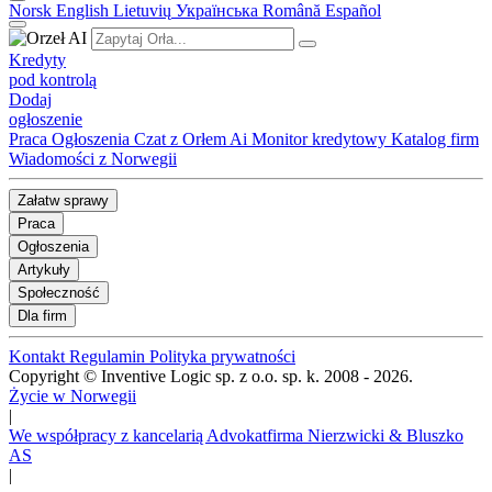
Norsk
English
Lietuvių
Українська
Română
Español
Kredyty
pod kontrolą
Dodaj
ogłoszenie
Praca
Ogłoszenia
Czat z Orłem Ai
Monitor kredytowy
Katalog firm
Wiadomości z Norwegii
Załatw sprawy
Praca
Ogłoszenia
Artykuły
Społeczność
Dla firm
Kontakt
Regulamin
Polityka prywatności
Copyright © Inventive Logic sp. z o.o. sp. k. 2008 - 2026.
Życie w Norwegii
|
We współpracy z kancelarią Advokatfirma Nierzwicki & Bluszko
AS
|