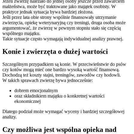
Jeżeli zwierzę należało do jednej osoby jeszcze przed zawarciem
małżeństwa, może być traktowane jako majątek osobisty. W
praktyce jednak sytuacja bywa bardziej złożona.
Jeśli przez lata obie strony wspólnie finansowały utrzymanie
zwierzęcia, opiekę weterynaryjną czy treningi, druga osoba może
argumentować, że zwierzę w pewnym stopniu stało się częścią
wspólnego majątku.
Takie sytuacje często wymagają indywidualnej analizy prawnej.
Konie i zwierzęta o dużej wartości
Szczególnym przypadkiem są konie. W przeciwieństwie do psów
czy kotów mogą mieć one bardzo wysoką wartość finansową.
Dochodzą też koszty stajni, treningów, zawodów czy hodowli.
W takich sprawach zwierzę bywa jednocześnie:
dobrem emocjonalnym
oraz składnikiem majątku o konkretnej wartości
ekonomicznej
Dlatego podział może wymagać wyceny i bardziej szczegółowej
analizy.
Czy możliwa jest wspólna opieka nad