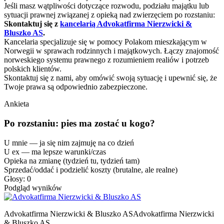
Jeśli masz wątpliwości dotyczące rozwodu, podziału majątku lub
sytuacji prawnej związanej z opieką nad zwierzęciem po rozstaniu:
Skontaktuj się z
kancelarią Advokatfirma Nierzwicki &
Bluszko AS
.
Kancelaria specjalizuje się w pomocy Polakom mieszkającym w
Norwegii w sprawach rodzinnych i majątkowych. Łączy znajomość
norweskiego systemu prawnego z rozumieniem realiów i potrzeb
polskich klientów.
Skontaktuj się z nami, aby omówić swoją sytuację i upewnić się, że
Twoje prawa są odpowiednio zabezpieczone.
Ankieta
Po rozstaniu: pies ma zostać u kogo?
U mnie — ja się nim zajmuję na co dzień
U ex — ma lepsze warunki/czas
Opieka na zmianę (tydzień tu, tydzień tam)
Sprzedać/oddać i podzielić koszty (brutalne, ale realne)
Głosy: 0
Podgląd wyników
Advokatfirma Nierzwicki & Bluszko AS
Advokatfirma Nierzwicki
& Bluszko AS