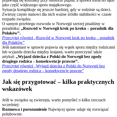
pojawiają się konflikty przy odbiorze pupila, a sprawa trafia do sądu
jako część większego sporu majątkowego.
Sytuacja komplikuje się jeszcze bardziej, gdy w rodzinie są dzieci.
Zwierzę często stanowi dla nich ważne źródło stabilności w czasie
rozpadu związku.
O samym przebiegu rozwodu w Norwegii szerzej pisaliśmy w
poradniku:
„Rozwód w Norwegii krok po kroku – poradnik dla
Polaków”.
Przeczytaj również
„Rozwód w Norwegii krok po kroku – poradnik
dla Polaków”
Jeśli natomiast w sprawie pojawia się wątek sporu między rodzicami
lub wyjazdu dziecka między krajami, warto przeczytać także
artykuł:
„Wyjazd dziecka z Polski do Norwegii bez zgody
drugiego rodzica – konsekwencje prawne”.
Przeczytaj również
„Wyjazd dziecka z Polski do Norwegii bez
zgody drugiego rodzica – konsekwencje prawne”
Jak się przygotować – kilka praktycznych
wskazówek
Jeśli w związku są zwierzęta, warto pomyśleć o kilku rzeczach
wcześniej:
Rozmowa i porozumienie
Najwięcej spraw udaje się rozwiązać
polubownie.