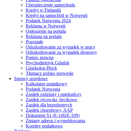
Ubezpieczenie samochodu
Kredyt w Finlandii
Kredyt na samochód w Norwegii
Podatek Norwegia 2024
Reklama w Norwegii
Ogłoszenie na portalu
Reklama na portalu
Pozostałe
Odszkodowanie za wypadek w pracy
Odszkodowanie za wypadek drogowy
Pomoc prawna
Psychodietetyk Gdańsk
Ginekolog Płock
Tłumacz polsko norweski
Sprawy urzędowe
Kalkulator podatkowy
Podatek Norwegia
Zasiłek rodzinny i opiekuńczy
Zasiłek ojcowski, becikowe
Zasiłek dla bezrobotnych
Zasiłek chorobowy, AAP
Dokument S1 (E-106/E-109)
Zmiany adresu i wymeldowania
Korekty podatkowe