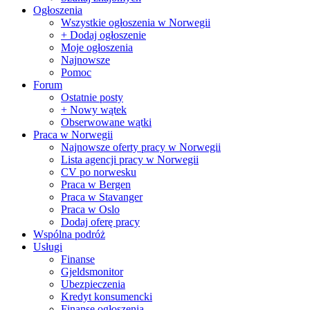
Ogłoszenia
Wszystkie ogłoszenia w Norwegii
+ Dodaj ogłoszenie
Moje ogłoszenia
Najnowsze
Pomoc
Forum
Ostatnie posty
+ Nowy wątek
Obserwowane wątki
Praca w Norwegii
Najnowsze oferty pracy w Norwegii
Lista agencji pracy w Norwegii
CV po norwesku
Praca w Bergen
Praca w Stavanger
Praca w Oslo
Dodaj oferę pracy
Wspólna podróż
Usługi
Finanse
Gjeldsmonitor
Ubezpieczenia
Kredyt konsumencki
Finanse ogłoszenia