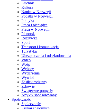
Kuchnia
Kultura
Nauka w Norwegii
Podatki w Norwegii
Polityka
Praca i pieniądze
Praca w Norwegii
På norsk
Rozrywka
Sport
Transport i komunikacja
Turystyka
Ubezpieczenia i odszkodowania
Video
Wośp
Wybory
Wydarzenia
Wywiad
Zasiłek rodzinny
Zdrowie
Świąteczne pomysły
Artykuł sponsorowany
Społeczność
Społeczność
Szukaj znajomych