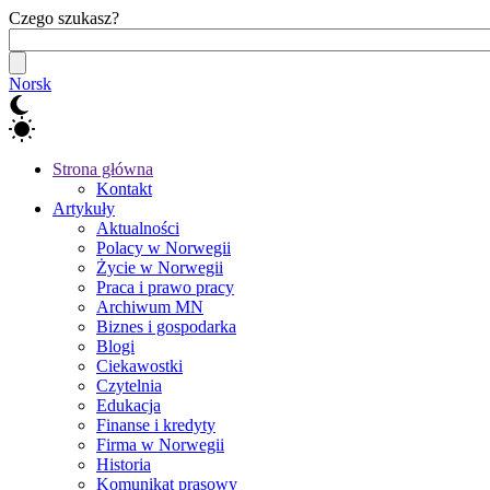
Czego szukasz?
Norsk
Strona główna
Kontakt
Artykuły
Aktualności
Polacy w Norwegii
Życie w Norwegii
Praca i prawo pracy
Archiwum MN
Biznes i gospodarka
Blogi
Ciekawostki
Czytelnia
Edukacja
Finanse i kredyty
Firma w Norwegii
Historia
Komunikat prasowy