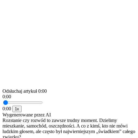
Odsłuchaj artykuł
0:00
0:00
0:00
1x
Wygenerowane przez AI
Rozstanie czy
rozwód
to zawsze trudny moment. Dzielimy
mieszkanie, samochód, oszczędności. A co z kimś, kto nie mówi
ludzkim głosem, ale często był najwierniejszym „świadkiem” całego
związku?