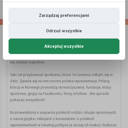
Zarządzaj preferencjami
Odrzuć wszystkie
Polacy biorą sprawy w swoje ręce. Spotkanie
liderów Polonii w Oslo
Polacy w Norwegii zakasali rękawa i postanowili pokazać, ile już
Akceptuj wszystkie
zdziałali. Bo, że działają – to wiadomo. Ale nie zawsze o tym
słychać. Tymczasem okazało się, że jest się czym chwalić i że da
się działać wspólnie.
Taki cel przyświecał spotkaniu, które 14 czerwca odbyło się w
Oslo. Zjawiła się na nim mocna polska reprezentacja: Polacy,
którzy w Norwegii prowadzą stowarzyszenia, fundacje, kluby
sportowe, grupy na Facebooku, firmy, infolinie… Nie sposób
pokazać wszystkich!
Rozmawialiśmy o wsparciu polskich rodzin i drużyn sportowych;
o nauce języka i relacjach z konsulatem; o polskich
reprezentantach w lokalnej polityce (a raczej ich braku) i kulturze.