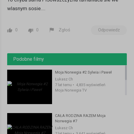
wlasnym sosie....
0
0
Zgłoś
Odpowiedz
Podobne filmy
Moja Norwegia #2 Sylwia i Paweł
Łukasz Ch
7 lat temu
•
4,835 wyświetleń
Moja Norwegia TV
CAŁA RODZINA RAZEM Moja
Norwegia #7
Łukasz Ch
7 lat temu
•
3,641 wyświetleń