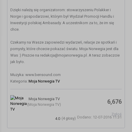
Dzięki należą się organizatorom: stowarzyszeniu Polakker i
Norge i gospodarzowi, którym był Wydział Promocji Handlu i
Inwestycji polskiej Ambasady. A uczestnikom za to, że im się
chce.
Czekamy na Wasze zapowiedzi wydarzeń, relacje ze spotkań i
pomysły, które chcecie pokazać światu. Moja Norwegia jest dla
Was :) Piszcie na redakcja@mojanorwegia.pl. A teraz zobaczcie
jak było.
Muzyka: www.bensound.com
Kategoria:
Moja Norwegia TV
Moja Norwegia TV
6,676
(Moja Norwegia TV)
Zgłoś
Dodano: 12-07-2016 11:31
4.0
(4 głosy)