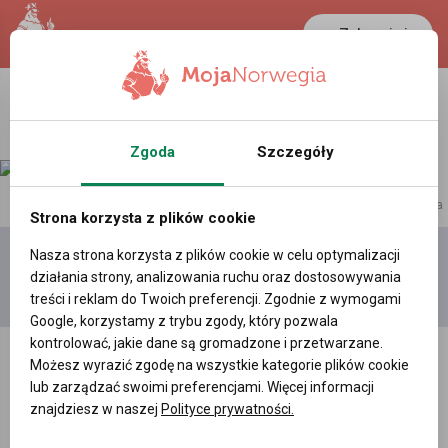
Zaloguj się
LANCASTER
1 NOK
26.8 °C
0.3875 PLN
Zgoda
Szczegóły
reklama
Strona korzysta z plików cookie
Nasza strona korzysta z plików cookie w celu optymalizacji
Dodaj
Moje
Wszystkie
działania strony, analizowania ruchu oraz dostosowywania
film
filmy
filmy
treści i reklam do Twoich preferencji. Zgodnie z wymogami
Google, korzystamy z trybu zgody, który pozwala
kontrolować, jakie dane są gromadzone i przetwarzane.
Możesz wyrazić zgodę na wszystkie kategorie plików cookie
lub zarządzać swoimi preferencjami. Więcej informacji
znajdziesz w naszej
Polityce prywatności.