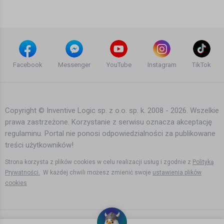
14 lat temu
•
2,982 wyświetleń
Teledyski i Muzyka
Yuri Kane - Right Back (Official Video)
[HQ]
Facebook
Messenger
YouTube
Instagram
TikTok
P a u l i n a
16 lat temu
•
2,187 wyświetleń
Teledyski i Muzyka
Copyright © Inventive Logic sp. z o.o. sp. k. 2008 - 2026. Wszelkie
prawa zastrzeżone. Korzystanie z serwisu oznacza akceptację
Sasha Lopez feat Broono & Ale Blake
regulaminu. Portal nie ponosi odpowiedzialności za publikowane
- Weekend (Official New Video)
treści użytkowników!
P a u l i n a
14 lat temu
•
2,599 wyświetleń
Strona korzysta z plików cookies w celu realizacji usług i zgodnie z
Polityką
Teledyski i Muzyka
Prywatności.
W każdej chwili możesz zmienić swoje
ustawienia plików
cookies
Monopol - Lans Full Erection Remix
(Official Video)
Michał .