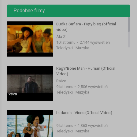
Podobne filmy
Budka Suflera - Piąty bieg (official
video)
Ala Z
10 lat temu
•
2,144 wyświetleń
Teledyski i Muzyka
Rag'n'Bone Man - Human (Official
Video)
Raizo ....
9 lat temu
•
2,506 wyświetleń
Teledyski i Muzyka
Ludacris - Vices (Official Video)
9 lat temu
•
1,363 wyświetleń
Teledyski i Muzyka