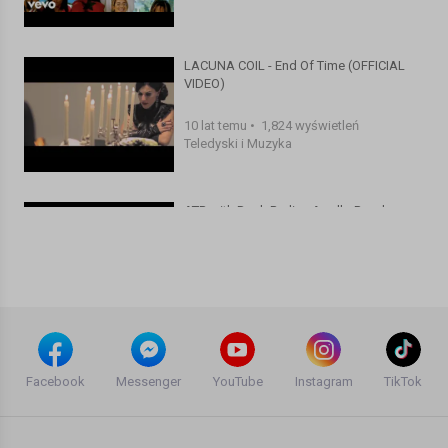
LACUNA COIL - End Of Time (OFFICIAL
VIDEO)
10 lat temu
•
1,824 wyświetleń
Teledyski i Muzyka
ATB with Dash Berlin - Apollo Road
(Official Music Video)
14 lat temu
•
2,982 wyświetleń
Teledyski i Muzyka
Yuri Kane - Right Back (Official Video)
[HQ]
Facebook
Messenger
YouTube
Instagram
TikTok
P a u l i n a
16 lat temu
•
2,186 wyświetleń
Teledyski i Muzyka