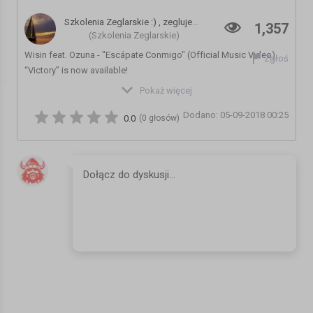
Szkolenia Zeglarskie :) , zeglujemy po Oslofjorden,ahoj
1,357
(Szkolenia Zeglarskie)
Wisin feat. Ozuna - "Escápate Conmigo" (Official Music Video)
Zgłoś
“Victory” is now available!
iTunes: http://smarturl.it/VictoryI
Pokaż więcej
Apple Music: http://smarturl.it/VictoryA
Dodano: 05-09-2018 00:25
Spotify: http://smarturl.it/VictoryS
0.0
(0 głosów)
Amazon Music: http://smarturl.it/VictoryAm
Google Play: http://smarturl.it/VictoryGP
Linkfire: https://SML.lnk.to/Victory
Follow Wisin!
Official site: http://www.elsobreviviente.com
Facebook: http://www.facebook.com/wisinelsobreviviente
Twitter: http://twitter.com/WisinOficial
Instagram: http://www.instagram.com/Wisin
Official music video by Wisin performing "Escápate Conmigo."
(C) 2017 Sony Music Entertainment US Latin LLC
Kategoria:
Teledyski i Muzyka