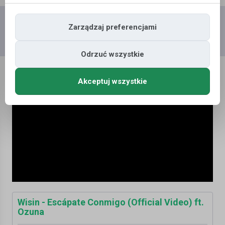
Dodaj
Moje
Wszystkie
Zarządzaj preferencjami
film
filmy
filmy
Odrzuć wszystkie
Akceptuj wszystkie
Wisin - Escápate Conmigo (Official Video) ft.
Ozuna