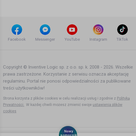
14 lat temu
•
2,982 wyświetleń
Teledyski i Muzyka
Yuri Kane - Right Back (Official Video)
[HQ]
Facebook
Messenger
YouTube
Instagram
TikTok
16 lat temu
•
2,187 wyświetleń
Teledyski i Muzyka
Copyright © Inventive Logic sp. z o.o. sp. k. 2008 - 2026. Wszelkie
prawa zastrzeżone. Korzystanie z serwisu oznacza akceptację
Tom Boxer ft Antonia - Morena
regulaminu. Portal nie ponosi odpowiedzialności za publikowane
(Official Video)
treści użytkowników!
8 lat temu
•
1,411 wyświetleń
Teledyski i Muzyka
Strona korzysta z plików cookies w celu realizacji usług i zgodnie z
Polityką
Prywatności.
W każdej chwili możesz zmienić swoje
ustawienia plików
cookies
Sasha Lopez feat Broono & Ale Blake
- Weekend (Official New Video)
Nowy
14 lat temu
•
2,599 wyświetleń
pomocnik