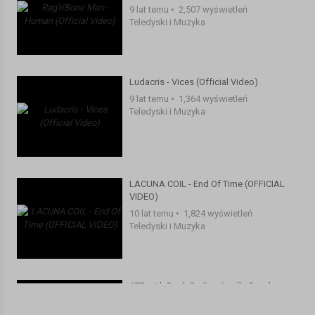
9 lat temu
•
2,507 wyświetleń
Teledyski i Muzyka
Ludacris - Vices (Official Video)
9 lat temu
•
1,364 wyświetleń
Teledyski i Muzyka
LACUNA COIL - End Of Time (OFFICIAL
VIDEO)
10 lat temu
•
1,824 wyświetleń
Teledyski i Muzyka
ATB with Dash Berlin - Apollo Road
(Official Music Video)