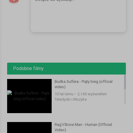
Podobne filmy
Budka Suflera - Piąty bieg (official
video)
10 lat temu
•
2,145 wyświetleń
Teledyski i Muzyka
Rag'n'Bone Man - Human (Official
Video)