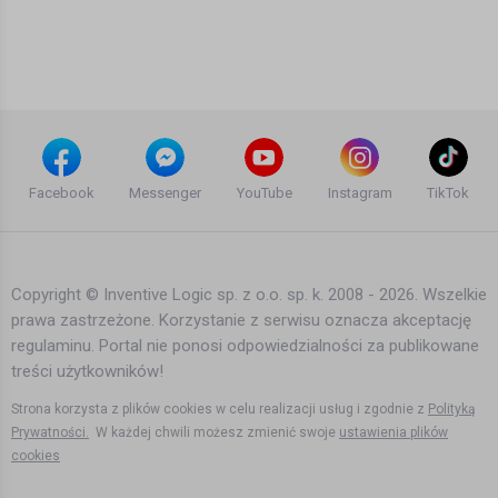
Mamadee - Who I Am - feat. Born Free
, Pyton, Hurricane [Official video]
10 lat temu
•
1,884 wyświetleń
Teledyski i Muzyka
Aerosmith - Crazy (Official Director's
Cut)
Facebook
Messenger
YouTube
Instagram
TikTok
10 lat temu
•
6,148 wyświetleń
Teledyski i Muzyka
Copyright © Inventive Logic sp. z o.o. sp. k. 2008 - 2026. Wszelkie
prawa zastrzeżone. Korzystanie z serwisu oznacza akceptację
ATB feat. Tiff Lacey - Missing + Lyrics
regulaminu. Portal nie ponosi odpowiedzialności za publikowane
15 lat temu
•
3,926 wyświetleń
treści użytkowników!
Teledyski i Muzyka
Strona korzysta z plików cookies w celu realizacji usług i zgodnie z
Polityką
Prywatności.
W każdej chwili możesz zmienić swoje
ustawienia plików
cookies
Martin Garrix feat. Usher - 'Don't Look