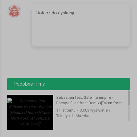
Podobne filmy
Sebastien feat. Satellite Empire -
Escape (Heatbeat Remix)[Taken from
'ASOT at Ushuaïa, Ibiza 2015']
11 lat temu
•
3,003 wyświetleń
Teledyski i Muzyka