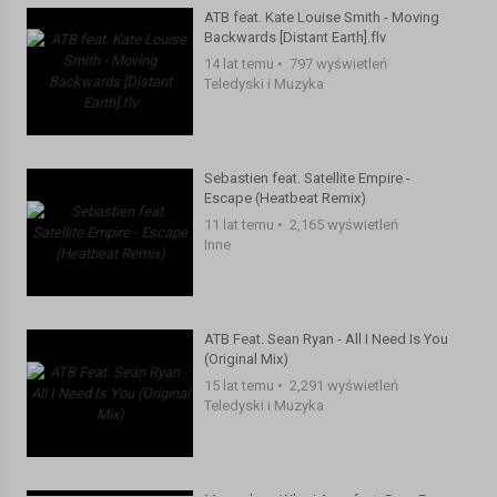
ATB feat. Kate Louise Smith - Moving
Backwards [Distant Earth].flv
14 lat temu
•
797 wyświetleń
Teledyski i Muzyka
Sebastien feat. Satellite Empire -
Escape (Heatbeat Remix)
11 lat temu
•
2,165 wyświetleń
Inne
ATB Feat. Sean Ryan - All I Need Is You
(Original Mix)
15 lat temu
•
2,291 wyświetleń
Teledyski i Muzyka