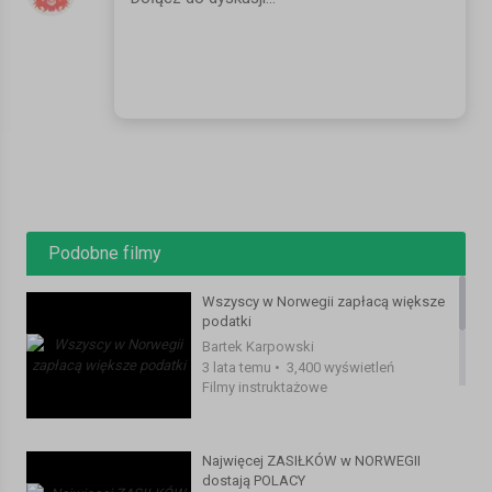
zagrozone-22060.html
https://www.multinor.no/ubezpieczenia-zdrowotne
https://www.mojanorwegia.pl/transport-i-komunikacja/flixbus-
otwiera-polaczenie-z-polski-do-norwegii-trasa-bedzie-czynna-
siedem-dni-w-tygodniu-22061.html
https://www.p4.no/nyheter/gonoreeksplosjon-i-
norge/artikkel/908392/
SERWIS:
https://www.mojanorwegia.pl/
FACEBOOK:
https://www.facebook.com/mojanorwegiapl/
INSTAGRAM:
https://www.instagram.com/mojanorwegia.pl/
Podobne filmy
#norwegia #podsumowanie #zarobki
Wszyscy w Norwegii zapłacą większe
Kategoria:
Filmy instruktażowe
podatki
Bartek Karpowski
3 lata temu
•
3,400 wyświetleń
Filmy instruktażowe
Najwięcej ZASIŁKÓW w NORWEGII
dostają POLACY