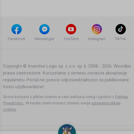
rok temu
•
1,041 wyświetleń
Filmy instruktażowe
W Norwegii podobno jest już dobrze...
Bartek Karpowski
Facebook
Messenger
YouTube
Instagram
TikTok
rok temu
•
4,040 wyświetleń
Filmy instruktażowe
Copyright © Inventive Logic sp. z o.o. sp. k. 2008 - 2026. Wszelkie
prawa zastrzeżone. Korzystanie z serwisu oznacza akceptację
Giga podwyżki w Norwegii
regulaminu. Portal nie ponosi odpowiedzialności za publikowane
Bartek Karpowski
treści użytkowników!
rok temu
•
762 wyświetleń
Filmy instruktażowe
Strona korzysta z plików cookies w celu realizacji usług i zgodnie z
Polityką
Prywatności.
W każdej chwili możesz zmienić swoje
ustawienia plików
cookies
Zwolnienie z kwarantanny bo nie ma
pieniędzy dla podglądacza z 17 maja -
Dzień w Norwegii
Bartek Karpowski