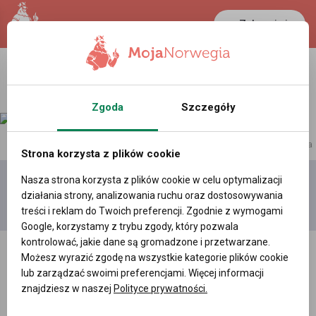
Zaloguj się
LANCASTER
1 NOK
23.3 °C
0.3881 PLN
Zgoda
Szczegóły
reklama
Strona korzysta z plików cookie
Nasza strona korzysta z plików cookie w celu optymalizacji
Dodaj
Moje
Wszystkie
działania strony, analizowania ruchu oraz dostosowywania
film
filmy
filmy
treści i reklam do Twoich preferencji. Zgodnie z wymogami
Google, korzystamy z trybu zgody, który pozwala
kontrolować, jakie dane są gromadzone i przetwarzane.
Możesz wyrazić zgodę na wszystkie kategorie plików cookie
lub zarządzać swoimi preferencjami. Więcej informacji
znajdziesz w naszej
Polityce prywatności.