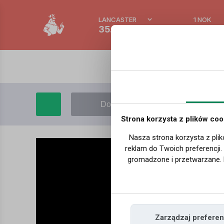
LANCASTER
1 NOK
35.4 °C
0.388
Dodaj film
Moje filmy
Strona korzysta z plików coo
Nasza strona korzysta z plik
reklam do Twoich preferencji
gromadzone i przetwarzane. 
Zarządzaj preferen