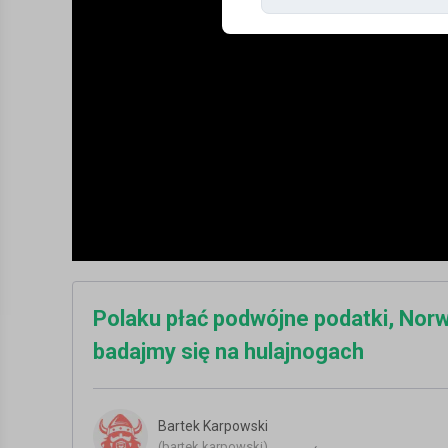
Polaku płać podwójne podatki, Nor
badajmy się na hulajnogach
Bartek Karpowski
(bartek.karpowski)