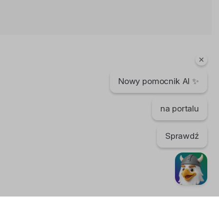
Korona norweska sięga dna
Bartek Karpowski
2 lata temu
•
1,865 wyświetleń
Filmy instruktażowe
Nowy pomocnik AI ✨
Norwegii nie stać na wypłacanie
świadczeń
Bartek Karpowski
na portalu
3 lata temu
•
2,494 wyświetleń
Filmy instruktażowe
Sprawdź
Ceny w Norwegii i Polsce się
zrównują
Bartek Karpowski
160 dni temu
•
542 wyświetleń
Filmy instruktażowe