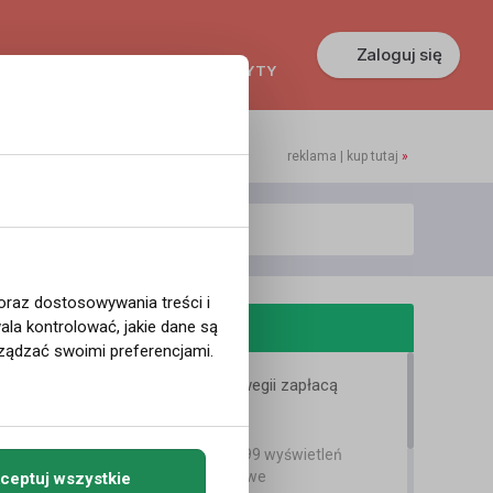
Zaloguj się
KREDYTY
GŁOSZENIA
PRACA
reklama | kup tutaj
»
 oraz dostosowywania treści i
odobne filmy
la kontrolować, jakie dane są
ządzać swoimi preferencjami.
Wszyscy w Norwegii zapłacą
większe podatki
Bartek Karpowski
3 lata temu
•
3,399 wyświetleń
Filmy instruktażowe
ceptuj wszystkie