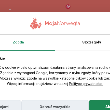
99
8 PLN
RAPORT
ORZEŁ AI
O
Zgoda
Szczegóły
Wszystkie filmy
kie
ów cookie w celu optymalizacji działania strony, analizowania ruchu
P
. Zgodnie z wymogami Google, korzystamy z trybu zgody, który pozwa
Możesz wyrazić zgodę na wszystkie kategorie plików cookie lub zar
Więcej informacji znajdziesz w naszej
Polityce prywatności.
cjami
Odrzuć wszystkie
Ak