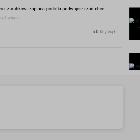
nci-zarobkowi-zaplaca-podatki-podwojnie-rzad-chce-
każ więcej
-polowa-norwegow-lamie-zasady-kwarantanny-najrzadziej-
5.0
(2 głosy)
zyczyc-hulajnoge-elektryczna-bedziesz-musial-wykonac-
/
.pl/