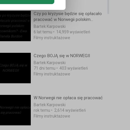
Czy po kryzysie będzie się opłacało
pracować w Norwegii polskim
pracownikom? - Ewa Danela Burdon
Bartek Karpowski
6 lat temu
•
14,959 wyświetleń
Filmy instruktażowe
Czego BOJĄ się w NORWEGII
Bartek Karpowski
71 dni temu
•
403 wyświetleń
Filmy instruktażowe
W Norwegii nie opłaca się pracować
Bartek Karpowski
rok temu
•
2,614 wyświetleń
Filmy instruktażowe