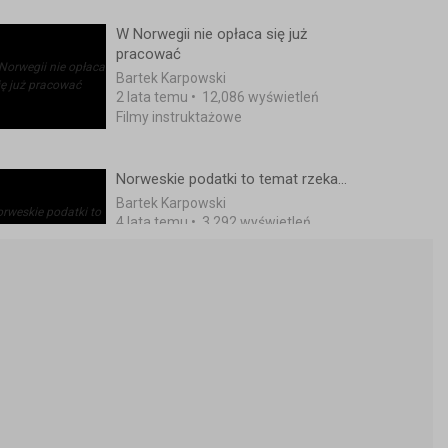
W Norwegii nie opłaca się już
pracować
Bartek Karpowski
2 lata temu
•
12,086 wyświetleń
Filmy instruktażowe
Norweskie podatki to temat rzeka...
Bartek Karpowski
4 lata temu
•
3,292 wyświetleń
Filmy instruktażowe
Na początku wszystko było ok, ale
zaczął się mobbing i oszustwa...
Bartek Karpowski
5 lat temu
•
3,906 wyświetleń
Filmy instruktażowe