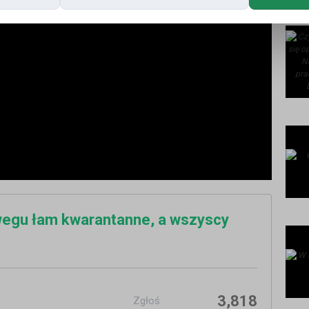
wegu łam kwarantanne, a wszyscy
3,818
Zgłoś