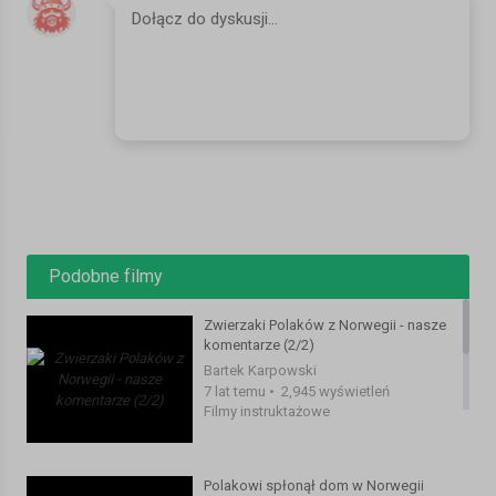
FACEBOOK:
https://www.facebook.com/mojanorwegiapl/
INSTAGRAM:
https://www.instagram.com/mojanorwegia.pl/
#norwegia #zwierzęta #pies
Music: www.bensound.com
Kategoria:
Filmy instruktażowe
Podobne filmy
Zwierzaki Polaków z Norwegii - nasze
komentarze (2/2)
Bartek Karpowski
7 lat temu
•
2,945 wyświetleń
Filmy instruktażowe
Polakowi spłonął dom w Norwegii