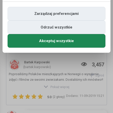
Zarządzaj preferencjami
Odrzuć wszystkie
Akceptuj wszystkie
Zwierzaki Polaków z Norwegii - nasze
komentarze
Bartek Karpowski
3,457
(bartek.karpowski)
Poprosiliśmy Polaków mieszkających w Norwegii o wysyłanie
Zgłoś
zdjęć i filmów ze swoimi zwierzakami. Dostaliśmy ich mnóstwo!!
Za co oczywiście bardzo dziękujemy.
Pokaż więcej
Dodano: 11-09-2019 15:21
To pierwszy odcinek z Waszymi milusińskimi!!
5.0
(2 głosy)
SERWIS:
https://www.mojanorwegia.pl/