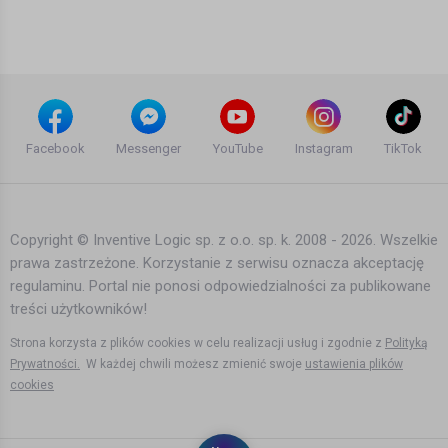
Bartek Karpowski
7 lat temu
•
4,723 wyświetleń
Filmy instruktażowe
Za mało Polaków, a za dużo piwa w
niegotowej Norwegii
Facebook
Messenger
YouTube
Instagram
TikTok
Bartek Karpowski
5 lat temu
•
3,831 wyświetleń
Filmy instruktażowe
Copyright © Inventive Logic sp. z o.o. sp. k. 2008 - 2026. Wszelkie
prawa zastrzeżone. Korzystanie z serwisu oznacza akceptację
Spadki i strajki w całej Norwegii, zrób
regulaminu. Portal nie ponosi odpowiedzialności za publikowane
badanie bo zostaniesz bez lekarza i
ogórkowy kryzys
treści użytkowników!
Bartek Karpowski
5 lat temu
•
3,613 wyświetleń
Strona korzysta z plików cookies w celu realizacji usług i zgodnie z
Polityką
Filmy instruktażowe
Prywatności.
W każdej chwili możesz zmienić swoje
ustawienia plików
cookies
W Norwegii stworzyłam rodzinę 2/2
Bartek Karpowski