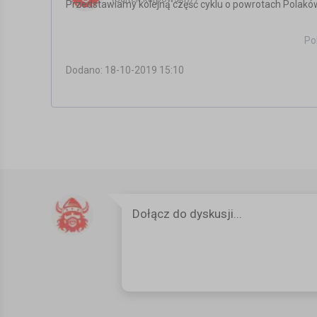
Przedstawiamy kolejną część cyklu o powrotach Polaków
W tym odcinku rozmawiam z Kasią, która wróciła z do Pol
Po
Polsce żyje się jej lepiej.
Dodano: 18-10-2019 15:10
Czemu wróciła? Co jej się udało? Czym się zajmuje?
Wszystko w tym odcinku!
Cześć pierwsza:
https://youtu.be/AgxfPBl8-yo
Kategoria:
Filmy instruktażowe