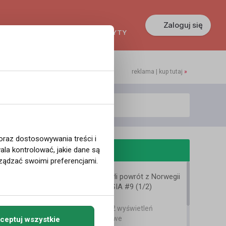
Zaloguj się
KREDYTY
GŁOSZENIA
PRACA
reklama | kup tutaj
»
 oraz dostosowywania treści i
odobne filmy
la kontrolować, jakie dane są
ządzać swoimi preferencjami.
Tu jest lepiej, czyli powrót z Norwegii
po 13 latach KASIA #9 (1/2)
Bartek Karpowski
7 lat temu
•
4,542 wyświetleń
Filmy instruktażowe
ceptuj wszystkie