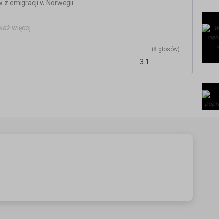
 z emigracji w Norwegii.
ski po ponad 13 latach życia na emigracji. Wróciła bo w
każ więcej
(8 głosów)
3.1