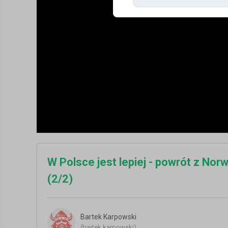
W Polsce jest lepiej - powrót z No
(2/2)
Bartek Karpowski
(bartek.karpowski)