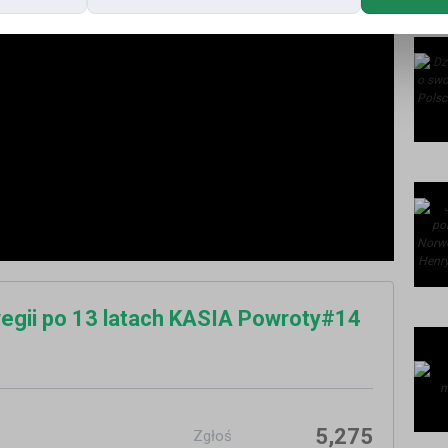
rwegii po 13 latach KASIA Powroty#14
5,275
Zgłoś