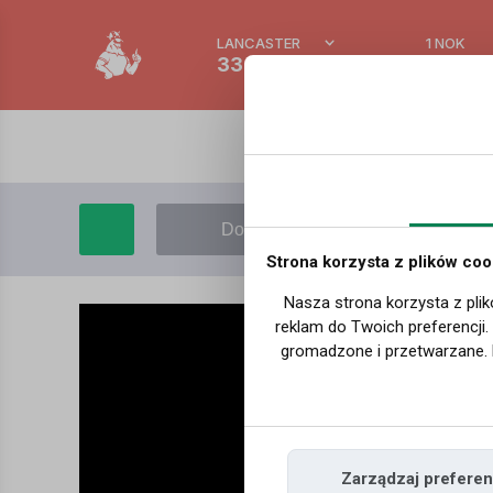
LANCASTER
1 NOK
33.4 °C
0.388
Dodaj film
Moje filmy
Strona korzysta z plików coo
Nasza strona korzysta z plik
reklam do Twoich preferencji
gromadzone i przetwarzane. 
Zarządzaj preferen