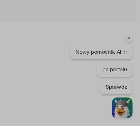
Powroty z Norwegii #1 GOSIA
monika mojanorwegia
8 lat temu
•
8,014 wyświetleń
Polacy w Norwegii
Nowy pomocnik AI ✨
Powroty z Norwegii #2 MAGDA
Łukasz Ch
8 lat temu
•
6,948 wyświetleń
na portalu
Moja Norwegia TV
Sprawdź
W Norwegii jest coraz lepiej?
Bartek Karpowski
169 dni temu
•
567 wyświetleń
Filmy instruktażowe