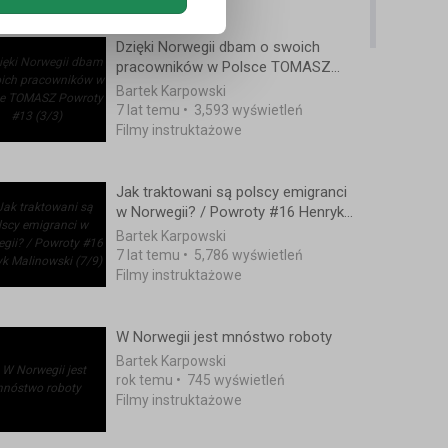
Dzięki Norwegii dbam o swoich
pracowników w Polsce TOMASZ
Powroty #13 (3/3)
Bartek Karpowski
7 lat temu
•
3,593 wyświetleń
Filmy instruktażowe
Jak traktowani są polscy emigranci
w Norwegii? / Powroty #16 Henryk
Malinowski (7/9)
Bartek Karpowski
7 lat temu
•
5,786 wyświetleń
Filmy instruktażowe
W Norwegii jest mnóstwo roboty
Bartek Karpowski
rok temu
•
745 wyświetleń
Filmy instruktażowe