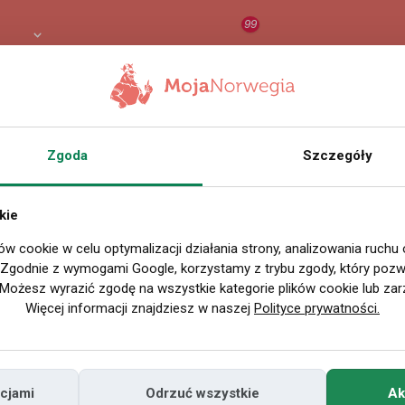
99
8 PLN
RAPORT
ORZEŁ AI
O
Zgoda
Szczegóły
Wszystkie filmy
kie
ów cookie w celu optymalizacji działania strony, analizowania ruchu
P
. Zgodnie z wymogami Google, korzystamy z trybu zgody, który pozwa
Możesz wyrazić zgodę na wszystkie kategorie plików cookie lub zar
Więcej informacji znajdziesz w naszej
Polityce prywatności.
cjami
Odrzuć wszystkie
Ak