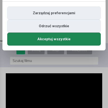
Zarządzaj preferencjami
Odrzuć wszystkie
Akceptuj wszystkie
reklama | kup tutaj
»
Dodaj
Moje
Wszystkie
film
filmy
filmy