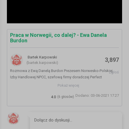
Praca w Norwegii, co dalej? - Ewa Danela
Burdon
Bartek Karpowski
3,897
(bartek.karpowski)
Rozmowa z Ewą Danelą Burdon Prezesem Norwesko-Polskiej
Zgłoś
Izby Handlowej NPCC, szefową firmy doradczej Perfect
Connection.
Pokaż więcej
Dodano: 03-06-2021 17:27
Rozmawiamy o obecnej sytuacja gospodarczej i politycznej w
4.0
(6 głosów)
Norwegii. Co dalej z pracą w Norwegii? Jakie są perspektywy dla
Polaków w Norwegii?
Wszystko w programie.
SERWIS:
https://www.mojanorwegia.pl/