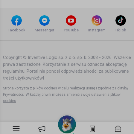
Filmy instruktażowe
Norweska równość, a miliarderów
coraz więcej - Ewa Danela Burdon
Facebook
Messenger
YouTube
Instagram
TikTok
Bartek Karpowski
6 lat temu
•
3,480 wyświetleń
Filmy instruktażowe
Copyright © Inventive Logic sp. z o.o. sp. k. 2008 - 2026. Wszelkie
prawa zastrzeżone. Korzystanie z serwisu oznacza akceptację
Koniec pośrednictwa pracy w
regulaminu. Portal nie ponosi odpowiedzialności za publikowane
Norwegii
treści użytkowników!
Bartek Karpowski
4 lata temu
•
5,735 wyświetleń
Strona korzysta z plików cookies w celu realizacji usług i zgodnie z
Polityką
Filmy instruktażowe
Prywatności.
W każdej chwili możesz zmienić swoje
ustawienia plików
cookies
Perspektywy dla budowlanki w
Norwegii
Bartek Karpowski
2 lata temu
•
4,431 wyświetleń
Filmy instruktażowe