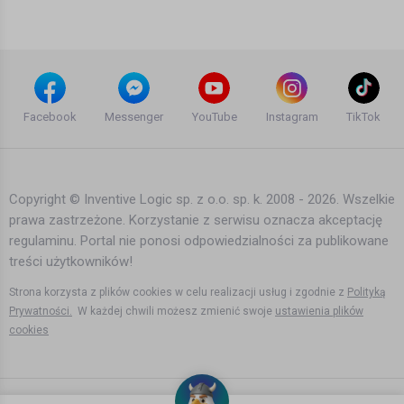
10 lat temu
•
1,502 wyświetleń
Teledyski i Muzyka
Frytt - Fabryka Psychopatów
(produkcja ZBYLU)
Facebook
Messenger
YouTube
Instagram
TikTok
Agata Dymna
10 lat temu
•
4,532 wyświetleń
Teledyski i Muzyka
Copyright © Inventive Logic sp. z o.o. sp. k. 2008 - 2026. Wszelkie
prawa zastrzeżone. Korzystanie z serwisu oznacza akceptację
Chada - Gdzie ta ekipa?
regulaminu. Portal nie ponosi odpowiedzialności za publikowane
treści użytkowników!
13 lat temu
•
2,005 wyświetleń
Teledyski i Muzyka
Strona korzysta z plików cookies w celu realizacji usług i zgodnie z
Polityką
Prywatności.
W każdej chwili możesz zmienić swoje
ustawienia plików
cookies
GDZIE TY JESTEŚ? - Pięć Dwa (52
Dębiec)