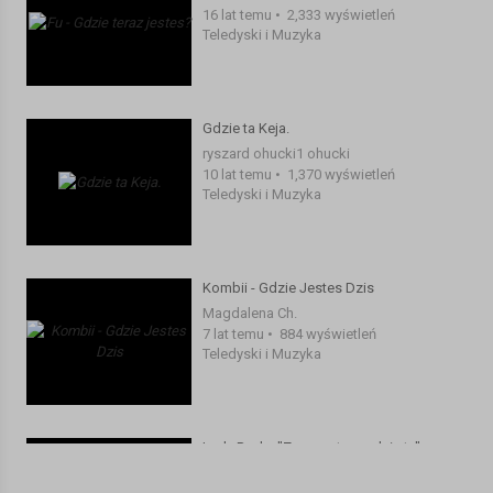
16 lat temu
•
2,333 wyświetleń
mmm! orły, sokoły, bażanty?
Teledyski i Muzyka
Gdzie ci chłopcy i na miarę czasów,
gdzie te franty - jeeeeee!
Gdzie, gdzie, gdzie, gdzie!?
Nie ma, nie ma, nie ma, nie ma, nie ma, nie ma, nie ma, nie ma,
Gdzie ta Keja.
nie ma, nie ma, nie ma, nie ma, nie ma, nie ma, nie ma, nie ma,
ryszard ohucki1 ohucki
gdzie te chłopy, gdzie te chłopy, gdzie te chłopy,
10 lat temu
•
1,370 wyświetleń
No nie ma, nie ma, nie ma, nie ma, nie ma,
Teledyski i Muzyka
Gdzie, gdzie, no gdzie, gdzie,
no gdzie te chłopy!? - Jeeee
Kategoria:
Teledyski i Muzyka
Kombii - Gdzie Jestes Dzis
Magdalena Ch.
7 lat temu
•
884 wyświetleń
Teledyski i Muzyka
Lady Pank : "Zawsze tam gdzie ty"
ryszard ohucki1 ohucki