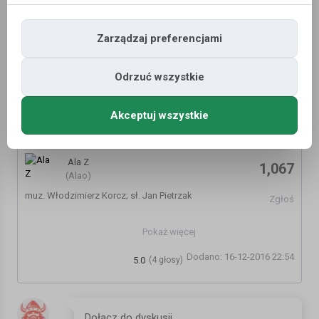
Zarządzaj preferencjami
Odrzuć wszystkie
Akceptuj wszystkie
Danuta Rinn - Gdzie Ci Mężczyźni [1975]
Ala Z
1,067
(Alao)
muz. Włodzimierz Korcz; sł. Jan Pietrzak
Zgłoś
Gdzie ci chłopcy, prawdziwi tacy,
Pokaż więcej
mmm, orły, sokoły, herosy!?
Dodano: 16-12-2016 22:54
Gdzie ci chłopcy na miarę czasów,
5.0
(4 głosy)
gdzie te chłopy!? - Jeeeee!
Dookoła jeden z drugim jak nie nerwus, to histeryk,