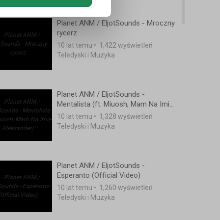
Planet ANM / EljotSounds - Mroczny
rycerz
10 lat temu
•
1,422 wyświetleń
Teledyski i Muzyka
Planet ANM / EljotSounds -
Mentalista (ft. Miuosh, Mam Na Imię
Aleksander)
10 lat temu
•
1,328 wyświetleń
Teledyski i Muzyka
Planet ANM / EljotSounds -
Esperanto (Official Video)
10 lat temu
•
1,260 wyświetleń
Teledyski i Muzyka