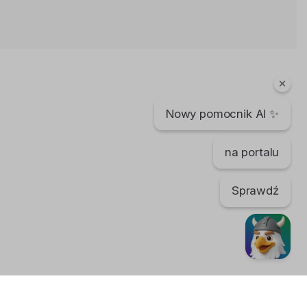
Planet ANM x EljotSounds -- Jestem
legendą (ft. Rover)
10 lat temu
•
1,009 wyświetleń
Teledyski i Muzyka
Nowy pomocnik AI ✨
Planet ANM / EljotSounds - Spal
moje zdjęcia Remix (ft. ZdunO)
10 lat temu
•
1,716 wyświetleń
na portalu
Teledyski i Muzyka
Sprawdź
Boris Brejcha - Lonely Planet
(Original Mix)
8 lat temu
•
955 wyświetleń
Teledyski i Muzyka