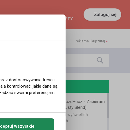
Zaloguj się
KREDYTY
GŁOSZENIA
PRACA
reklama | kup tutaj
»
 oraz dostosowywania treści i
odobne filmy
la kontrolować, jakie dane są
ządzać swoimi preferencjami.
Planet ANM x HuczuHucz - Zabieram
Ci Wszystko (SzUsty Blend)
9 lat temu
•
1,589 wyświetleń
Teledyski i Muzyka
ceptuj wszystkie