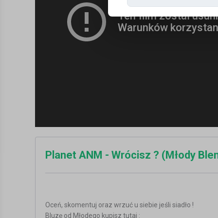
Planet ANM - Wrócisz ? (Młody Ble
Oceń, skomentuj oraz wrzuć u siebie jeśli siadło !
Bluzę od Młodego kupisz tutaj :