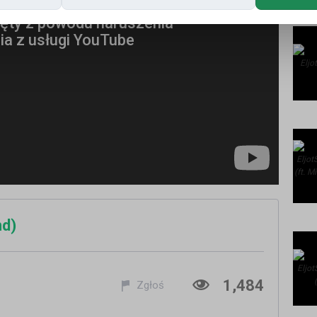
nd)
1,484
Zgłoś