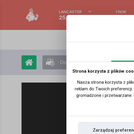
LANCASTER
1 NOK
25.2 °C
0.389
Dodaj film
Moje filmy
Strona korzysta z plików coo
Nasza strona korzysta z plik
reklam do Twoich preferencji
gromadzone i przetwarzane. 
Zarządzaj preferen