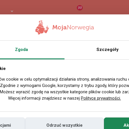
99
8 PLN
RAPORT
ORZEŁ AI
O
Zgoda
Szczegóły
Wszystkie filmy
kie
ów cookie w celu optymalizacji działania strony, analizowania ruchu
P
. Zgodnie z wymogami Google, korzystamy z trybu zgody, który pozwa
Możesz wyrazić zgodę na wszystkie kategorie plików cookie lub zar
Więcej informacji znajdziesz w naszej
Polityce prywatności.
cjami
Odrzuć wszystkie
Ak