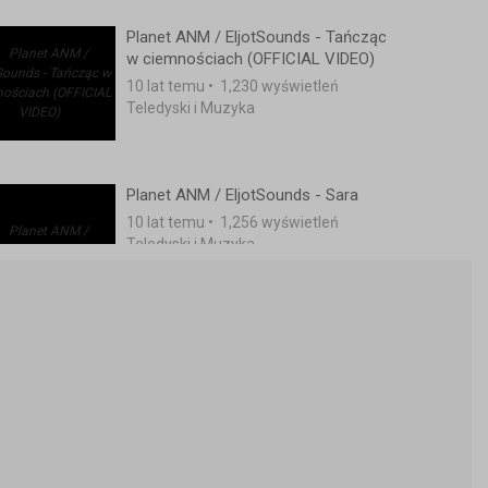
Planet ANM / EljotSounds - Tańcząc
w ciemnościach (OFFICIAL VIDEO)
10 lat temu
•
1,230 wyświetleń
Teledyski i Muzyka
Planet ANM / EljotSounds - Sara
10 lat temu
•
1,256 wyświetleń
Teledyski i Muzyka
Planet ANM / EljotSounds - Czy
pozwolisz (ft. Magda Wac)
10 lat temu
•
1,598 wyświetleń
Teledyski i Muzyka