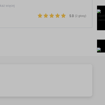
e,p-222131.html
każ więcej
ialnie
5.0
(2 głosy)
 jesteś?
i jesień
ak świnia?
mam Ci za złe
o ziemia ogarnie
 zaśpiewasz jak dawniej