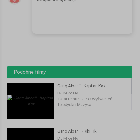
promujący nadchodzący album "Ciężki Gnój". Od dwóch dni
krążek dostępny jest w przedsprzedaży na www.preorder.pl.
Premiera albumu 29 kwietnia. Za video odpowiada ekipa Mania
Studio.
Gang Albanii powraca z nowym albumem! Zwariowana ekipa,
która szturmem wzięła rok 2015, uruchamia przedsprzedaż
kolejnego krążka. „Ciężki Gnój” już wkrótce w Twoim domu, na
głośnikach oraz na każdej imprezie, gdzie balują szanujący się
"królowie życia".
Podobne filmy
Wiele można by napisać o Gangu Albanii, jednak wizję tego, co
przyszykował na ten rok szalony zespół w składzie Popek,
Gang Albanii - Kapitan Kox
Borixon, Alibaba, najlepiej oddają ich własne słowa:
DJ Mike No
10 lat temu
•
2,737 wyświetleń
„Szemrane towarzystwo, drogie imprezy, luksusowe kurewki.
Teledyski i Muzyka
Zamiast śniegu pada kokaina, a zamiast deszczu z nieba leje się
najdroższa whisky. Taką wizję świata proponuje nam Gang
Albanii, trzech wywrotowców, narkomanów i alkoholików w
Gang Albanii - Riki Tiki
jednym, czyli Popek, Borixon i Alibaba. Albańscy królowie
wracają, a ich nowy album to typowy film sensacyjny. Po tym
DJ Mike No