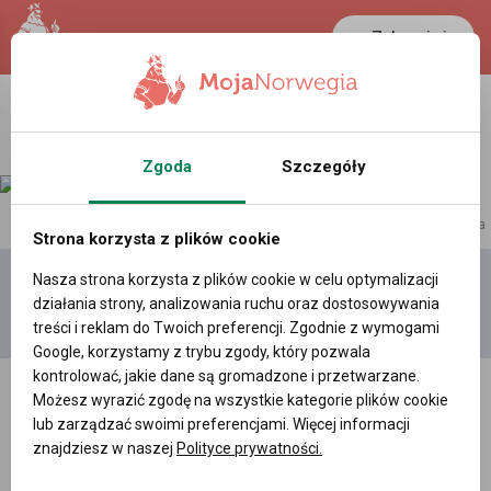
Zaloguj się
LANCASTER
1 NOK
36.9 °C
0.386 PLN
Zgoda
Szczegóły
reklama
Strona korzysta z plików cookie
Nasza strona korzysta z plików cookie w celu optymalizacji
Dodaj
Moje
Wszystkie
działania strony, analizowania ruchu oraz dostosowywania
film
filmy
filmy
treści i reklam do Twoich preferencji. Zgodnie z wymogami
Google, korzystamy z trybu zgody, który pozwala
kontrolować, jakie dane są gromadzone i przetwarzane.
Możesz wyrazić zgodę na wszystkie kategorie plików cookie
lub zarządzać swoimi preferencjami. Więcej informacji
znajdziesz w naszej
Polityce prywatności.