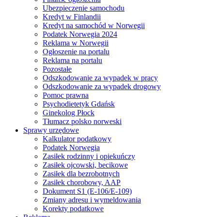
Ubezpieczenie samochodu
Kredyt w Finlandii
Kredyt na samochód w Norwegii
Podatek Norwegia 2024
Reklama w Norwegii
Ogłoszenie na portalu
Reklama na portalu
Pozostałe
Odszkodowanie za wypadek w pracy
Odszkodowanie za wypadek drogowy
Pomoc prawna
Psychodietetyk Gdańsk
Ginekolog Płock
Tłumacz polsko norweski
Sprawy urzędowe
Kalkulator podatkowy
Podatek Norwegia
Zasiłek rodzinny i opiekuńczy
Zasiłek ojcowski, becikowe
Zasiłek dla bezrobotnych
Zasiłek chorobowy, AAP
Dokument S1 (E-106/E-109)
Zmiany adresu i wymeldowania
Korekty podatkowe