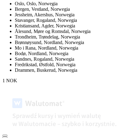
Oslo,
Oslo, Norwegia
Bergen,
Vestland, Norwegia
Jessheim,
Akershus, Norwegia
Stavanger,
Rogaland, Norwegia
Kristiansand,
Agder, Norwegia
Ålesund,
Møre og Romsdal, Norwegia
Trondheim,
Trøndelag, Norwegia
Brønnøysund,
Nordland, Norwegia
Mo i Rana,
Nordland, Norwegia
Bodø,
Nordland, Norwegia
Sandnes,
Rogaland, Norwegia
Fredrikstad,
Østfold, Norwegia
Drammen,
Buskerud, Norwegia
1 NOK