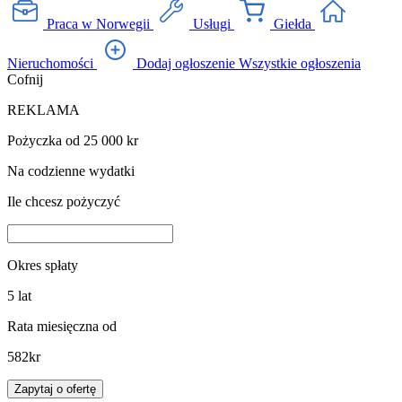
Praca w Norwegii
Usługi
Giełda
Nieruchomości
Dodaj ogłoszenie
Wszystkie ogłoszenia
Cofnij
REKLAMA
Pożyczka od 25 000 kr
Na codzienne wydatki
Ile chcesz pożyczyć
Okres spłaty
5
lat
Rata miesięczna od
582
kr
Zapytaj o ofertę