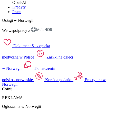
Orzeł
Ai
Kredyty
Praca
Usługi w Norwegii
We współpracy z
Dokument S1 - opieka
medyczna w Polsce
Zasiłki na dzieci
w Norwegii
Tłumaczenia
polsko - norweskie
Korekta podatku
Emerytura w
Norwegii
Cofnij
REKLAMA
Ogłoszenia w Norwegii