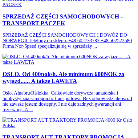
SPRZEDAŻ CZĘŚCI SAMOCHODOWYCH -
TRANSPORT PACZEK
SPRZEDAŻ CZĘŚCI SAMOCHODOWYCH I DOWÓZ DO
NORWEGII Telefony do sklepu: +48 602733783 +48 502522580
Firma Nor-Speed specjalizuje się w sprzedaży ...
OSLO. Od 400nok/h. Ale minimum 600NOK za
wyjazd...... A takze LAWETA
Oslo. Alnabru/Risløkka. Calkowicie dorywcza, amatorska i
hobbystyczna samopomoc transportowa. Bez odpowiedzialnosci. I
nie zawsze jestem dostepny. I nie daje zadnych gwarancji ani
rezerwacji. A ...
TRANSPORT AUT TRAKTORY PROMOCJA