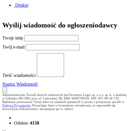
Drukuj
Wyślij wiadomość do ogłoszeniodawcy
Twoje imię
Twój e-mail
Treść wiadomości
Napisz Wiadomość
Administratorem Twoich danych osobowych jest Inventive Logic sp. z o.o. sp. k. z siedzibą
w Gdańsku (80-386) przy ul. Lęborskiej 3B, KRS: 0000709320, NIP: 957-09-36-720.
Będziemy przetwarzać Twoje dane na zasadach opisanych w prosty i przejrzysty sposób w
Polityce Prywatności.
Przesyłając dane w formularzu oświadczasz, że zapoznałeś się
powyższym dokumentem i akceptujesz go w całości.
Odsłon:
4158