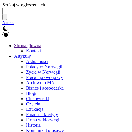
Szukaj w ogłoszeniach ...
Norsk
Strona główna
Kontakt
Artykuły
Aktualności
Polacy w Norwegii
Życie w Norwegii
Praca i prawo pracy
Archiwum MN
Biznes i gospodarka
Blogi
Ciekawostki
Czytelnia
Edukacja
Finanse i kredyty
Firma w Norwegii
Historia
Komunikat prasowy