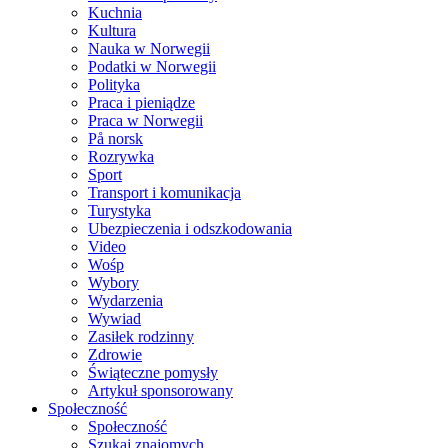
Kuchnia
Kultura
Nauka w Norwegii
Podatki w Norwegii
Polityka
Praca i pieniądze
Praca w Norwegii
På norsk
Rozrywka
Sport
Transport i komunikacja
Turystyka
Ubezpieczenia i odszkodowania
Video
Wośp
Wybory
Wydarzenia
Wywiad
Zasiłek rodzinny
Zdrowie
Świąteczne pomysły
Artykuł sponsorowany
Społeczność
Społeczność
Szukaj znajomych