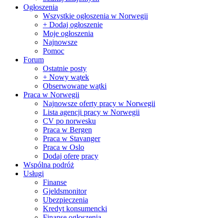
Ogłoszenia
Wszystkie ogłoszenia w Norwegii
+ Dodaj ogłoszenie
Moje ogłoszenia
Najnowsze
Pomoc
Forum
Ostatnie posty
+ Nowy wątek
Obserwowane wątki
Praca w Norwegii
Najnowsze oferty pracy w Norwegii
Lista agencji pracy w Norwegii
CV po norwesku
Praca w Bergen
Praca w Stavanger
Praca w Oslo
Dodaj oferę pracy
Wspólna podróż
Usługi
Finanse
Gjeldsmonitor
Ubezpieczenia
Kredyt konsumencki
Finanse ogłoszenia