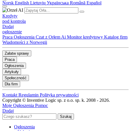
Norsk
English
Lietuvių
Українська
Română
Español
Kredyty
pod kontrolą
Dodaj
ogłoszenie
Praca
Ogłoszenia
Czat z Orłem Ai
Monitor kredytowy
Katalog firm
Wiadomości z Norwegii
Załatw sprawy
Praca
Ogłoszenia
Artykuły
Społeczność
Dla firm
Kontakt
Regulamin
Polityka prywatności
Copyright © Inventive Logic sp. z o.o. sp. k. 2008 - 2026.
Moje Ogłoszenia
Pomoc
Dodaj
Ogłoszenia