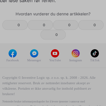
bør løse saken før ferien.
Hvordan vurderer du denne artikkelen?
0
0
0
0
0
Facebook
Messenger
YouTube
Instagram
TikTok
Copyright © Inventive Logic sp. z o.o. sp. k. 2008 - 2026. Alle
rettigheter reservert. Bruk av nettstedet innebærer aksept av
vilkårene. Portalen er ikke ansvarlig for innhold publisert av
brukere!
Nettstedet bruker informasjonskapsler for å levere tjenester i samsvar med