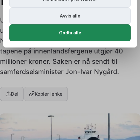
Avvis alle
Utenlandske kjøretøy uten betalingsavtale
unngår fergesystemets betalingsløsning i
Godta alle
Norge. Statens vegvesen opplyser at
tapene på innenlandsfergene utgjør 40
millioner kroner. Saken er nå sendt til
samferdselsminister Jon-Ivar Nygård.
Del
Kopier lenke