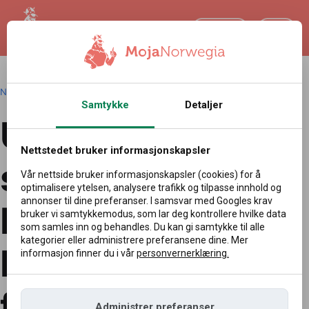
NO
Norsk
|
Redakcja
|
05.07.2026 09:02
Samtykke
Detaljer
Utenlandske
Nettstedet bruker informasjonskapsler
sjåfører svindler
Vår nettside bruker informasjonskapsler (cookies) for å
optimalisere ytelsen, analysere trafikk og tilpasse innhold og
annonser til dine preferanser. I samsvar med Googles krav
Norge?
bruker vi samtykkemodus, som lar deg kontrollere hvilke data
som samles inn og behandles. Du kan gi samtykke til alle
kategorier eller administrere preferansene dine. Mer
Milliongjeld i
informasjon finner du i vår
personvernerklæring.
fergeavgifter
Administrer preferanser