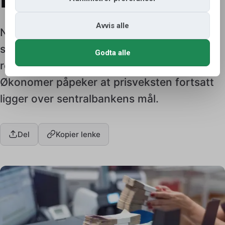
Avvis alle
Norge venter på nye inflasjonstall. Tallene
som publiseres 10. juli 2026 kan påvirke
Godta alle
rentebeslutningen allerede i august.
Økonomer påpeker at prisveksten fortsatt
ligger over sentralbankens mål.
Del
Kopier lenke