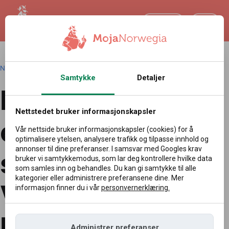
NO
Norsk
|
Redakcja
|
06.07.2026 15:22
Samtykke
Detaljer
Nye data kan
Nettstedet bruker informasjonskapsler
endre
Vår nettside bruker informasjonskapsler (cookies) for å
optimalisere ytelsen, analysere trafikk og tilpasse innhold og
annonser til dine preferanser. I samsvar med Googles krav
situasjonen.
bruker vi samtykkemodus, som lar deg kontrollere hvilke data
som samles inn og behandles. Du kan gi samtykke til alle
kategorier eller administrere preferansene dine. Mer
Viktig test foran
informasjon finner du i vår
personvernerklæring.
Norges Bank
Administrer preferanser