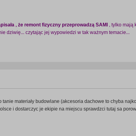
apisała , że remont fizyczny przeprowadzą SAMI
, tylko mają
nie dziwię... czytając jej wypowiedzi w tak ważnym temacie...
to tanie materiały budowlane (akcesoria dachowe to chyba naj
olsce i dostarczyc je ekipie na miejscu sprawdzci tutaj sa por