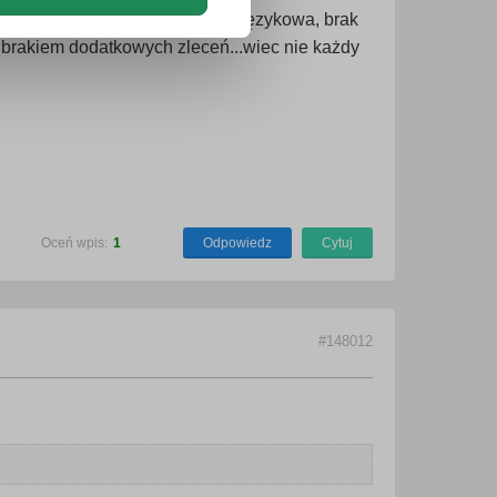
c się do innego kraju- bariera językowa, brak
 brakiem dodatkowych zleceń...wiec nie każdy
Oceń wpis:
1
Odpowiedz
Cytuj
#148012