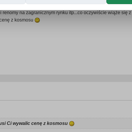
każdy fachowiec nie odrazu ma pełne ręce roboty przeprowadzają
renomy na zagranicznym rynku itp...co oczywiście wiąże się z
c cenę z kosmosu
musi Ci wywalic cenę z kosmosu