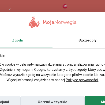
99
PLN
RAPORT
ORZEŁ AI
O
Zgoda
Szczegóły
egia - s3
kie
ów cookie w celu optymalizacji działania strony, analizowania ruchu
. Zgodnie z wymogami Google, korzystamy z trybu zgody, który pozwa
Możesz wyrazić zgodę na wszystkie kategorie plików cookie lub zar
Więcej informacji znajdziesz w naszej
Polityce prywatności.
cjami
Odrzuć wszystkie
Ak