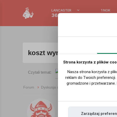
LANCASTER
1 NOK
36.9 °C
0.386 
koszt wymiany dachu
- Norw
Strona korzysta z plików coo
Nasza strona korzysta z plik
Czytali temat:
reklam do Twoich preferencji
gromadzone i przetwarzane. 
›
›
Forum
Dyskusja ogólna
koszt wymiany dachu
14 Lat, 6 Miesięcy temu
Zarządzaj preferen