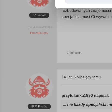
A z tym się nie zgodzę, bo 
rozbudowanych znajomosci i 
67 Postów
specjalista musi Ci wywali
(przytulanka1990)
Początkujący
Zgłoś wpis
14 Lat, 6 Miesięcy temu
przytulanka1990 napisał:
...
nie każdy specjalista 
8928 Postów