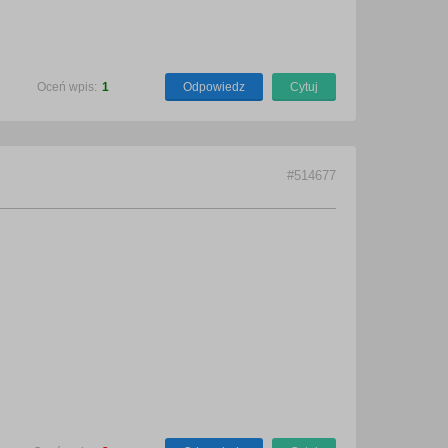
Oceń wpis:
1
Odpowiedz
Cytuj
#514677