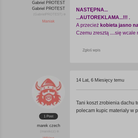
Gabriel PROTEST
Gabriel PROTEST
NASTĘPNA...
(GabrielPROTEST)
...AUTOREKLAMA...!!! .
Maniak
A przecież
kobieta jasno n
Czemu zresztą ....się wcale 
Zgłoś wpis
14 Lat, 6 Miesięcy temu
Tani koszt zrobienia dachu 
polecam kupic materialy w p
1 Post
marek czech
(marekcz)