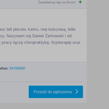
Zareklamuj się na forum
asz ból pleców, karku, rwę kulszową, bóle
szy. Nazywam się Daniel Żarkowski i od
racy łączę chiropraktykę, fizjoterapię oraz
efon:
94784560
Przejdź do ogłoszenia