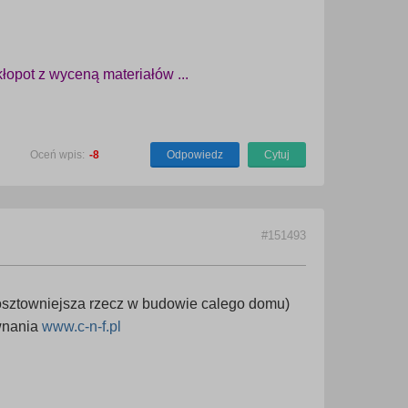
 kłopot z wyceną materiałów ...
Oceń wpis:
-8
Odpowiedz
Cytuj
#151493
kosztowniejsza rzecz w budowie calego domu)
ownania
www.c-n-f.pl