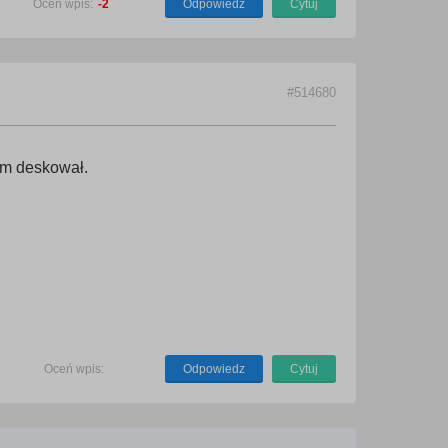
Oceń wpis:
-2
Odpowiedz
Cytuj
#514680
ym deskował.
Oceń wpis:
Odpowiedz
Cytuj