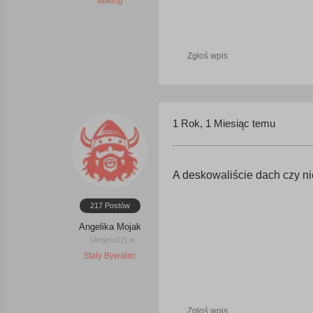
Wiking
Zgłoś wpis
1 Rok, 1 Miesiąc temu
A deskowaliście dach czy n
217 Postów
Angelika Mojak
(Angela22)
Stały Bywalec
Zgłoś wpis