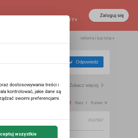
Zaloguj się
KREDYTY
GŁOSZENIA
PRACA
reklama | kup tutaj
»
Odpowiedz
 oraz dostosowywania treści i
Zobacz więcej
la kontrolować, jakie dane są
ządzać swoimi preferencjami.
«
‹
›
»
Start
Poprz.
1
2
Nast.
Koniec
(
10810 niezalogowanych
)
#147987
ceptuj wszystkie