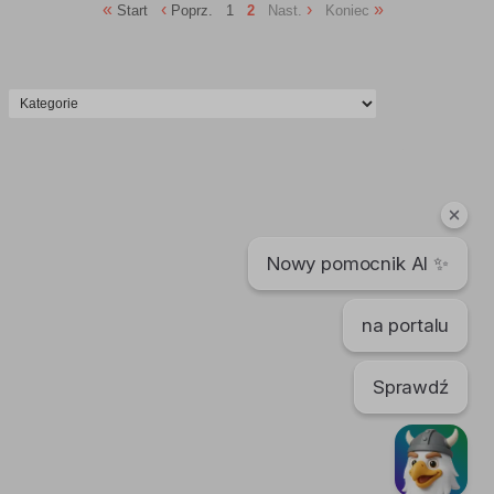
«
‹
›
»
Start
Poprz.
1
2
Nast.
Koniec
Nowy pomocnik AI ✨
na portalu
Sprawdź