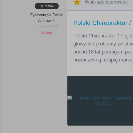
Wpis sponsorowany
18 Postów
Fysioterapia Daniel
Zarkowski
Polski Chiropraktor 
(FysioMMT)
Wiking
Polski Chiropraktor / Fizj
głowy lub problemy ze sta
ponad 18 lat pomagam pacj
nowoczesną terapię manual