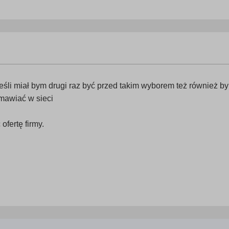
eśli miał bym drugi raz być przed takim wyborem też również b
mawiać w sieci
ofertę firmy.