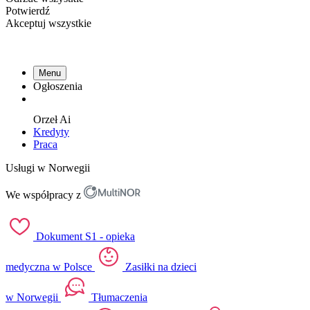
Potwierdź
Akceptuj wszystkie
Menu
Ogłoszenia
Orzeł
Ai
Kredyty
Praca
Usługi w Norwegii
We współpracy z
Dokument S1 - opieka
medyczna w Polsce
Zasiłki na dzieci
w Norwegii
Tłumaczenia