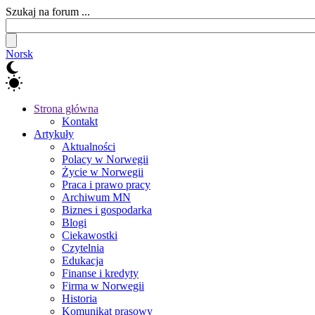
Szukaj na forum ...
Norsk
Strona główna
Kontakt
Artykuły
Aktualności
Polacy w Norwegii
Życie w Norwegii
Praca i prawo pracy
Archiwum MN
Biznes i gospodarka
Blogi
Ciekawostki
Czytelnia
Edukacja
Finanse i kredyty
Firma w Norwegii
Historia
Komunikat prasowy