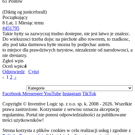
61 Postów
(Diktig og justiceforall)
Początkujący
8 Lat, 1 Miesiąc temu
#451795
Takie hytty sa zazwyczaj trudno dostepne, nie jest latwo je znalezc.
Do wiekszosci trzeba dojsc na piechote albo rowerem, to rzadkosc,
aby pod taka darmowa hytte mozna by podjechac autem.
to miejsce dla prawdziwych turystow, niezaleznie od narodowosci, a
nie dresiarzy.
Zgłoś wpis
Oceń wpis:
4
Odpowiedz
Cytuj
‹
1
2
›
Facebook
Messenger
YouTube
Instagram
TikTok
Copyright © Inventive Logic sp. z o.o. sp. k. 2008 - 2026. Wszelkie
prawa zastrzeżone. Korzystanie z serwisu oznacza akceptację
regulaminu. Portal nie ponosi odpowiedzialności za publikowane
treści użytkowników!
Strona korzysta z plików cookies w celu realizacji usług i zgodnie z