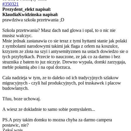
#350321
Prezydent_elekt napisał:
KlaudiaKwidzinska napisał:
prawdziwa szkoła przetrwania ;D
Szkola przetrwania? Masz dach nad glowa i opal, to o nic nie
musisz walczyc.
Mnie jednak zastanawia co sie teraz z tymi hyttami stanie jak polaki
z symbolami narodowymi takimi jak flaga z orlem na koszulce,
krzyzem ze zlota na szyi i antysemityzmen na ustach dowiedzo sie o
tych przybytkach. Przecie to nauczone, ze jak co za darmo i bez
straznika z batem to juz niczyje. Drewno wypala, domki zarzygaja,
meble połamią abo i na opal dorzuca.
Cala nadzieja w tym, ze to daleko od ich tradycyjnych szlakow
migracyjnych - czyli hal produkcyjnych, pol truskawek i placow
budowlanych.
Tfuu, boze uchowaj.
A wiesz ze dokladnie to samo sobie pomyslalem...
PS.A przy takim domku to mozna chyba za darmo campera
postawic, nie?
Zgłoś wpis