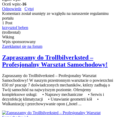
Oceń wpis:
-16
Odpowiedz
Cytuj
Komentarz został usunięty ze względu na naruszenie regulaminu
portalu
1 Post
krzysztof beben
(trollrental)
Wiking
Wpis sponsorowany
Zareklamuj się na forum
Zapraszamy do Trollbilverksted –
Profesjonalny Warsztat Samochodowy!
Zapraszamy do Trollbilverksted – Profesjonalny Warsztat
Samochodowy! W naszym przestronnym warsztacie o powierzchni
650 m² pracuje 7 doświadczonych mechaników, którzy zadbają o
Twój samochód na najwyższym poziomie. Oferujemy
kompleksowe usługi: • Naprawy mechaniczne • Serwis i
dezynfekcję klimatyzacji • Ustawianie geometrii kół •
Wulkanizację i przechowywanie opon („hotel ...