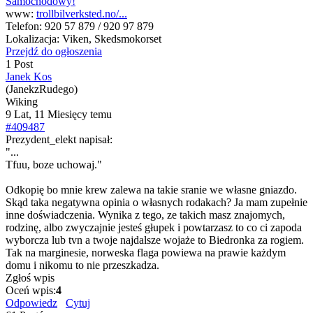
www:
trollbilverksted.no/...
Telefon:
920 57 879 / 920 97 879
Lokalizacja:
Viken, Skedsmokorset
Przejdź do ogłoszenia
1 Post
Janek Kos
(JanekzRudego)
Wiking
9 Lat, 11 Miesięcy temu
#409487
Prezydent_elekt napisał:
"...
Tfuu, boze uchowaj."
Odkopię bo mnie krew zalewa na takie sranie we własne gniazdo.
Skąd taka negatywna opinia o własnych rodakach? Ja mam zupełnie
inne doświadczenia. Wynika z tego, ze takich masz znajomych,
rodzinę, albo zwyczajnie jesteś głupek i powtarzasz to co ci zapoda
wyborcza lub tvn a twoje najdalsze wojaże to Biedronka za rogiem.
Tak na marginesie, norweska flaga powiewa na prawie każdym
domu i nikomu to nie przeszkadza.
Zgłoś wpis
Oceń wpis:
4
Odpowiedz
Cytuj