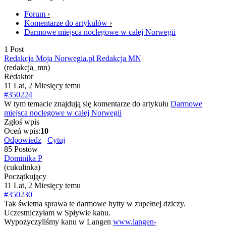
Forum
›
Komentarze do artykułów
›
Darmowe miejsca noclegowe w całej Norwegii
1 Post
Redakcja Moja Norwegia.pl Redakcja MN
(redakcja_mn)
Redaktor
11 Lat, 2 Miesięcy temu
#350224
W tym temacie znajdują się komentarze do artykułu
Darmowe
miejsca noclegowe w całej Norwegii
Zgłoś wpis
Oceń wpis:
10
Odpowiedz
Cytuj
85 Postów
Dominika P
(cukulinka)
Początkujący
11 Lat, 2 Miesięcy temu
#350230
Tak świetna sprawa te darmowe hytty w zupełnej dziczy.
Uczestniczyłam w Spływie kanu.
Wypożyczyliśmy kanu w Langen
www.langen-