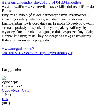
gjestegaard.no/index.php/2015...-14-04-33/kanoutleie
wystartowaliśmy z Synnervika i przez kilka dni płynęliśmy do
Røros.
Przy trasie bylo pięć takich darmowych hytt. Przemoczeni i
zmarznięci zatrzymaliśmy się w jednej z nich o nazwie
Langtjønnbua. Była dość duża na 12 może 15 osób po dwóch
stronach podesty do spania. Piecyk i opał, ogrzaliśmy się
wysuszyliśmy ubrania i następnego dnia wypoczęliśmy i dalej.
Oczywiście hyttę zastaliśmy posprzątana i taką zostawiliśmy.
Polecam niesamowita przygoda.
www.norgeskart.no/?
sok=roros#12/338980/6...ergencyPositionLayer
Langtjønnbua
Zgłoś wpis
Oceń wpis:
-7
Odpowiedz
Cytuj
1 Post
K K
(llllll)