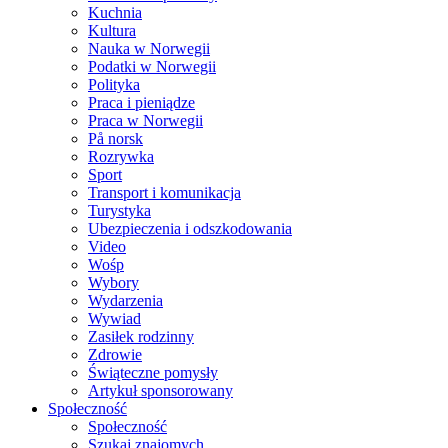
Kuchnia
Kultura
Nauka w Norwegii
Podatki w Norwegii
Polityka
Praca i pieniądze
Praca w Norwegii
På norsk
Rozrywka
Sport
Transport i komunikacja
Turystyka
Ubezpieczenia i odszkodowania
Video
Wośp
Wybory
Wydarzenia
Wywiad
Zasiłek rodzinny
Zdrowie
Świąteczne pomysły
Artykuł sponsorowany
Społeczność
Społeczność
Szukaj znajomych