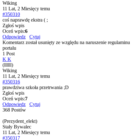
Wiking
11 Lat, 2 Miesięcy temu
#350310
coś naprawdę ekstra ( ;
Zgłoś wpis
Oceń wpis:
6
Odpowiedz
Cytuj
Komentarz został usunięty ze względu na naruszenie regulaminu
portalu
1 Post
K K
(llllll)
Wiking
11 Lat, 2 Miesięcy temu
#350316
prawdziwa szkoła przetrwania ;D
Zgłoś wpis
Oceń wpis:
7
Odpowiedz
Cytuj
368 Postów
(Prezydent_elekt)
Stały Bywalec
11 Lat, 2 Miesięcy temu
#350317