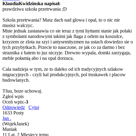
KlaudiaKwidzinska napisał:
prawdziwa szkoła przetrwania ;D
Szkola przetrwania? Masz dach nad glowa i opal, to o nic nie
musisz walczyc.
Mnie jednak zastanawia co sie teraz z tymi hyttami stanie jak polaki
z symbolami narodowymi takimi jak flaga z orlem na koszulce,
krzyzem ze zlota na szyi i antysemityzmen na ustach dowiedzo sie o
tych przybytkach. Przecie to nauczone, ze jak co za darmo i bez
straznika z batem to juz niczyje. Drewno wypala, domki zarzygaja,
meble połamią abo i na opal dorzuca.
Cala nadzieja w tym, ze to daleko od ich tradycyjnych szlakow
migracyjnych - czyli hal produkcyjnych, pol truskawek i placow
budowlanych.
Tfuu, boze uchowaj.
Zgłoś wpis
Oceń wpis:
-3
Odpowiedz
Cytuj
1633 Posty
Jan .
(WujekJanek)
Maniak
11 Lat, 2 Miesięcy temu