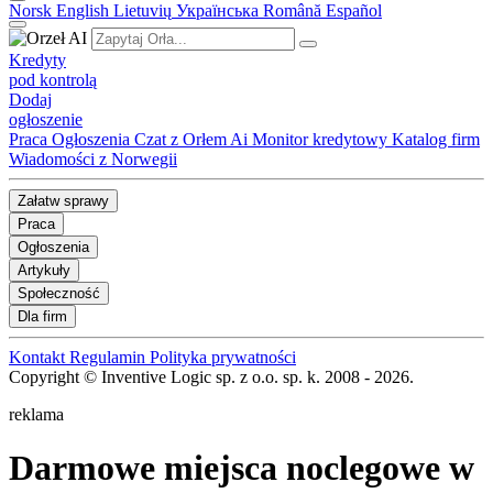
Norsk
English
Lietuvių
Українська
Română
Español
Kredyty
pod kontrolą
Dodaj
ogłoszenie
Praca
Ogłoszenia
Czat z Orłem Ai
Monitor kredytowy
Katalog firm
Wiadomości z Norwegii
Załatw sprawy
Praca
Ogłoszenia
Artykuły
Społeczność
Dla firm
Kontakt
Regulamin
Polityka prywatności
Copyright © Inventive Logic sp. z o.o. sp. k. 2008 - 2026.
reklama
Darmowe miejsca noclegowe w