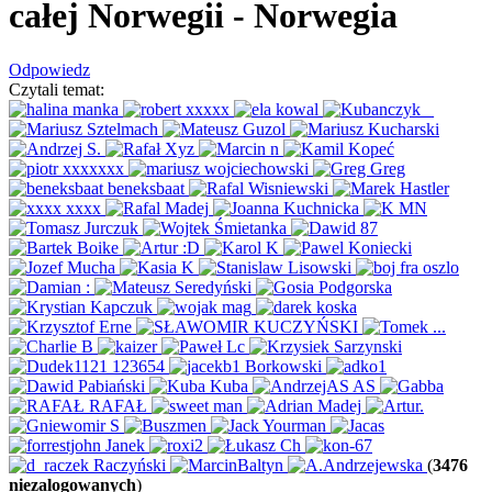
całej Norwegii
- Norwegia
Odpowiedz
Czytali temat:
(
3476
niezalogowanych
)