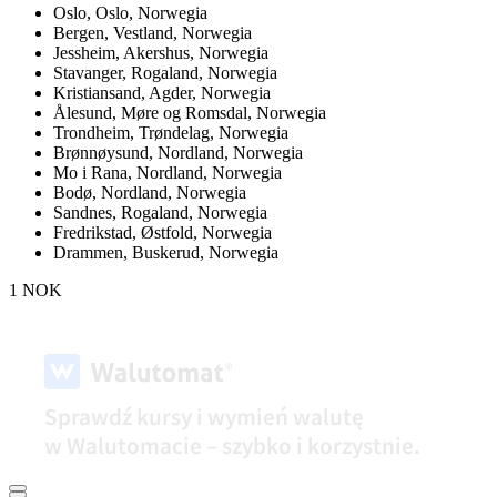
Oslo,
Oslo, Norwegia
Bergen,
Vestland, Norwegia
Jessheim,
Akershus, Norwegia
Stavanger,
Rogaland, Norwegia
Kristiansand,
Agder, Norwegia
Ålesund,
Møre og Romsdal, Norwegia
Trondheim,
Trøndelag, Norwegia
Brønnøysund,
Nordland, Norwegia
Mo i Rana,
Nordland, Norwegia
Bodø,
Nordland, Norwegia
Sandnes,
Rogaland, Norwegia
Fredrikstad,
Østfold, Norwegia
Drammen,
Buskerud, Norwegia
1 NOK