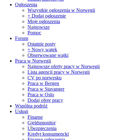
Ogłoszenia
Wszystkie ogłoszenia w Norwegii
+ Dodaj ogłoszenie
Moje ogłoszenia
Najnowsze
Pomoc
Forum
Ostatnie posty
+ Nowy wątek
Obserwowane wątki
Praca w Norwegii
Najnowsze oferty pracy w Norwegii
Lista agencji pracy w Norwegii
CV po norwesku
Praca w Bergen
Praca w Stavanger
Praca w Oslo
Dodaj oferę pracy
Wspólna podróż
Usługi
Finanse
Gjeldsmonitor
Ubezpieczenia
Kredyt konsumencki
Finanse ogłoszenia