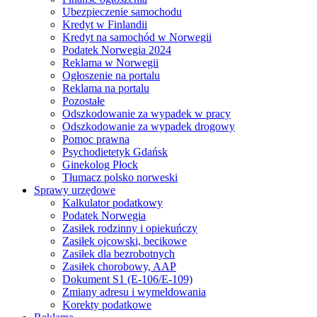
Ubezpieczenie samochodu
Kredyt w Finlandii
Kredyt na samochód w Norwegii
Podatek Norwegia 2024
Reklama w Norwegii
Ogłoszenie na portalu
Reklama na portalu
Pozostałe
Odszkodowanie za wypadek w pracy
Odszkodowanie za wypadek drogowy
Pomoc prawna
Psychodietetyk Gdańsk
Ginekolog Płock
Tłumacz polsko norweski
Sprawy urzędowe
Kalkulator podatkowy
Podatek Norwegia
Zasiłek rodzinny i opiekuńczy
Zasiłek ojcowski, becikowe
Zasiłek dla bezrobotnych
Zasiłek chorobowy, AAP
Dokument S1 (E-106/E-109)
Zmiany adresu i wymeldowania
Korekty podatkowe