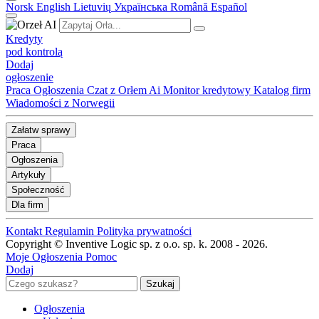
Norsk
English
Lietuvių
Українська
Română
Español
Kredyty
pod kontrolą
Dodaj
ogłoszenie
Praca
Ogłoszenia
Czat z Orłem Ai
Monitor kredytowy
Katalog firm
Wiadomości z Norwegii
Załatw sprawy
Praca
Ogłoszenia
Artykuły
Społeczność
Dla firm
Kontakt
Regulamin
Polityka prywatności
Copyright © Inventive Logic sp. z o.o. sp. k. 2008 - 2026.
Moje Ogłoszenia
Pomoc
Dodaj
Ogłoszenia