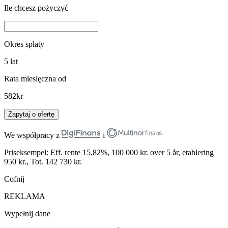
Ile chcesz pożyczyć
Okres spłaty
5
lat
Rata miesięczna od
582
kr
Zapytaj o ofertę
We współpracy z
i
Priseksempel: Eff. rente 15,82%, 100 000 kr. over 5 år, etablering
950 kr., Tot. 142 730 kr.
Cofnij
REKLAMA
Wypełnij dane