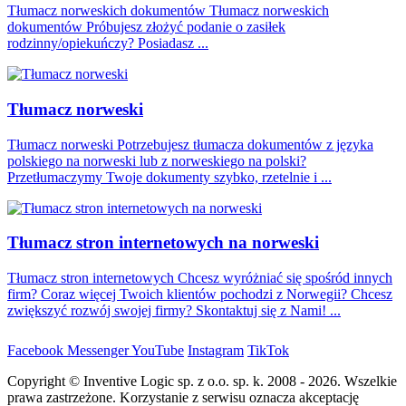
Tłumacz norweskich dokumentów Tłumacz norweskich
dokumentów Próbujesz złożyć podanie o zasiłek
rodzinny/opiekuńczy? Posiadasz ...
Tłumacz norweski
Tłumacz norweski Potrzebujesz tłumacza dokumentów z języka
polskiego na norweski lub z norweskiego na polski?
Przetłumaczymy Twoje dokumenty szybko, rzetelnie i ...
Tłumacz stron internetowych na norweski
Tłumacz stron internetowych Chcesz wyróżniać się spośród innych
firm? Coraz więcej Twoich klientów pochodzi z Norwegii? Chcesz
zwiększyć rozwój swojej firmy? Skontaktuj się z Nami! ...
Facebook
Messenger
YouTube
Instagram
TikTok
Copyright © Inventive Logic sp. z o.o. sp. k. 2008 - 2026. Wszelkie
prawa zastrzeżone. Korzystanie z serwisu oznacza akceptację