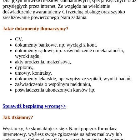
z/na język norweski tekstów standardowych, specjalistycznych oraz
przysięgłych przez internet. Ze względu na wieloletnie
doświadczenie gwarantujemy Ci rzetelną obsługę oraz szybko
zrealizowanie powierzonego Nam zadania.
Jakie dokumenty tłumaczymy?
CV,
dokumenty bankowe, np. wyciągi z kont,
dokumenty sądowe, np. zaświadczenie o niekaralności,
wyroki sądu,
akty urodzenia, małżeństwa,
dyplomy,
umowy, kontrakty,
dokumenty lekarskie, np. wypisy ze szpitali, wyniki badań,
zaświadczenia o wspólnym meldunku,
poświadczenia ukończonych kursów itp.
Sprawdź bezpłatną wycenę>>
Jak działamy?
Wystarczy, że skontaktujesz się z Nami poprzez formularz
internetowy, wyślesz swoje zgłoszenie na adres mailowy lub
zadzwonisz. Odpowiemy Ci na wszystkie pytania, dokonamy