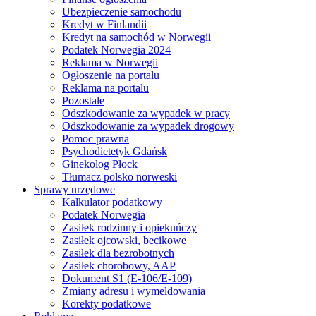
Ubezpieczenie samochodu
Kredyt w Finlandii
Kredyt na samochód w Norwegii
Podatek Norwegia 2024
Reklama w Norwegii
Ogłoszenie na portalu
Reklama na portalu
Pozostałe
Odszkodowanie za wypadek w pracy
Odszkodowanie za wypadek drogowy
Pomoc prawna
Psychodietetyk Gdańsk
Ginekolog Płock
Tłumacz polsko norweski
Sprawy urzędowe
Kalkulator podatkowy
Podatek Norwegia
Zasiłek rodzinny i opiekuńczy
Zasiłek ojcowski, becikowe
Zasiłek dla bezrobotnych
Zasiłek chorobowy, AAP
Dokument S1 (E-106/E-109)
Zmiany adresu i wymeldowania
Korekty podatkowe