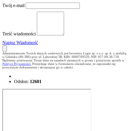
Twój e-mail
Treść wiadomości
Napisz Wiadomość
Administratorem Twoich danych osobowych jest Inventive Logic sp. z o.o. sp. k. z siedzibą
w Gdańsku (80-386) przy ul. Lęborskiej 3B, KRS: 0000709320, NIP: 957-09-36-720.
Będziemy przetwarzać Twoje dane na zasadach opisanych w prosty i przejrzysty sposób w
Polityce Prywatności.
Przesyłając dane w formularzu oświadczasz, że zapoznałeś się
powyższym dokumentem i akceptujesz go w całości.
Odsłon:
12601