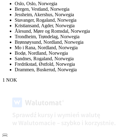
Oslo,
Oslo, Norwegia
Bergen,
Vestland, Norwegia
Jessheim,
Akershus, Norwegia
Stavanger,
Rogaland, Norwegia
Kristiansand,
Agder, Norwegia
Ålesund,
Møre og Romsdal, Norwegia
Trondheim,
Trøndelag, Norwegia
Brønnøysund,
Nordland, Norwegia
Mo i Rana,
Nordland, Norwegia
Bodø,
Nordland, Norwegia
Sandnes,
Rogaland, Norwegia
Fredrikstad,
Østfold, Norwegia
Drammen,
Buskerud, Norwegia
1 NOK