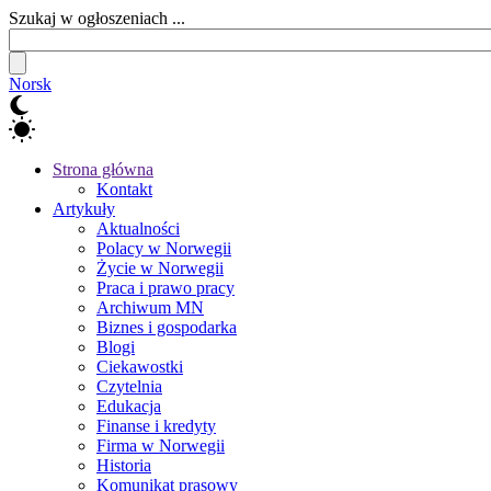
Szukaj w ogłoszeniach ...
Norsk
Strona główna
Kontakt
Artykuły
Aktualności
Polacy w Norwegii
Życie w Norwegii
Praca i prawo pracy
Archiwum MN
Biznes i gospodarka
Blogi
Ciekawostki
Czytelnia
Edukacja
Finanse i kredyty
Firma w Norwegii
Historia
Komunikat prasowy