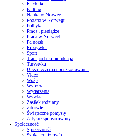
Kuchnia
Kultura
Nauka w Norwegii
Podatki w Norwegii
Polityka
Praca i pieniądze
Praca w Norwegii
På norsk
Rozrywka
Sport
Transport i komunikacja
Turystyka
Ubezpieczenia i odszkodowania
Video
Wośp
Wybory
Wydarzenia
Wywiad
Zasiłek rodzinny
Zdrowie
Świąteczne pomysły
Artykuł sponsorowany
Społeczność
Społeczność
Szukaj znajomych