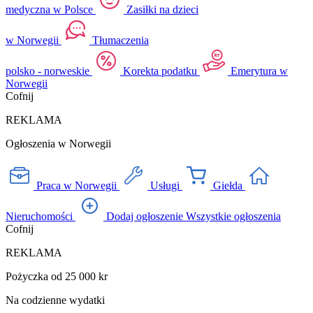
medyczna w Polsce
Zasiłki na dzieci
w Norwegii
Tłumaczenia
polsko - norweskie
Korekta podatku
Emerytura w
Norwegii
Cofnij
REKLAMA
Ogłoszenia w Norwegii
Praca w Norwegii
Usługi
Giełda
Nieruchomości
Dodaj ogłoszenie
Wszystkie ogłoszenia
Cofnij
REKLAMA
Pożyczka od 25 000 kr
Na codzienne wydatki