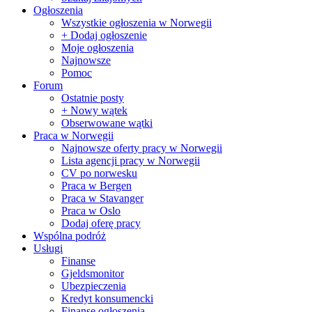
Ogłoszenia
Wszystkie ogłoszenia w Norwegii
+ Dodaj ogłoszenie
Moje ogłoszenia
Najnowsze
Pomoc
Forum
Ostatnie posty
+ Nowy wątek
Obserwowane wątki
Praca w Norwegii
Najnowsze oferty pracy w Norwegii
Lista agencji pracy w Norwegii
CV po norwesku
Praca w Bergen
Praca w Stavanger
Praca w Oslo
Dodaj oferę pracy
Wspólna podróż
Usługi
Finanse
Gjeldsmonitor
Ubezpieczenia
Kredyt konsumencki
Finanse ogłoszenia