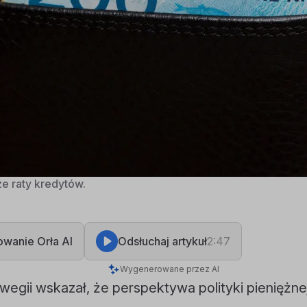
e raty kredytów.
wanie Orła AI
Odsłuchaj artykuł
2:47
Wygenerowane przez AI
egii wskazał, że perspektywa polityki pieniężnej 