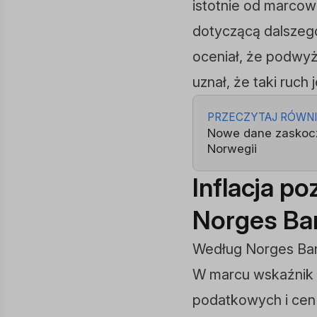
istotnie od marco
dotyczącą dalszego
oceniał, że podwyż
uznał, że taki ruch 
PRZECZYTAJ RÓWN
Nowe dane zaskocz
Norwegii
Inflacja po
Norges Ba
Według Norges Bank 
W marcu wskaźnik C
podatkowych i cen 