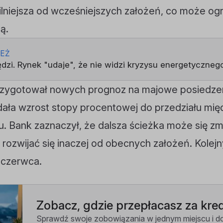
 silniejsza od wcześniejszych założeń, co może og
ą.
IEŻ
ędzi. Rynek "udaje", że nie widzi kryzysu energetyczneg
rzygotował nowych prognoz na majowe posiedze
dała wzrost stopy procentowej do przedziału międ
. Bank zaznaczył, że dalsza ścieżka może się zmie
rozwijać się inaczej od obecnych założeń. Kolejn
 czerwca.
Zobacz, gdzie przepłacasz za kred
Sprawdź swoje zobowiązania w jednym miejscu i do