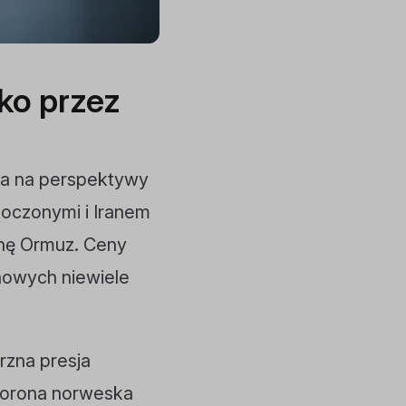
ko przez
wa na perspektywy
oczonymi i Iranem
inę Ormuz. Ceny
nowych niewiele
rzna presja
 korona norweska