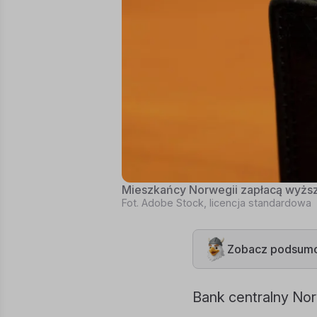
Mieszkańcy Norwegii zapłacą wyższ
Fot. Adobe Stock, licencja standardowa
Zobacz podsumo
Bank centralny Norw