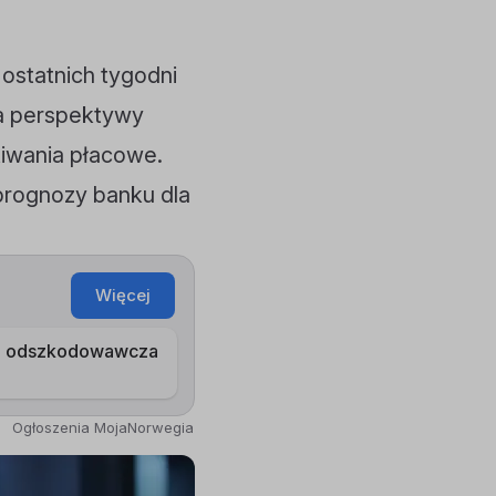
ostatnich tygodni
na perspektywy
kiwania płacowe.
prognozy banku dla
Więcej
ia odszkodowawcza
Ogłoszenia MojaNorwegia