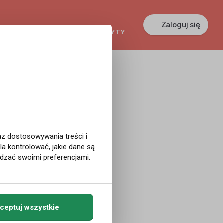
Zaloguj się
KREDYTY
GŁOSZENIA
PRACA
ę.
ia
raz dostosowywania treści i
a kontrolować, jakie dane są
ądzać swoimi preferencjami.
5 proc. Decyzję
ceptuj wszystkie
iedzeniu 6 maja.