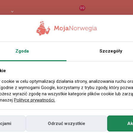
99
8 PLN
RAPORT
ORZEŁ AI
O
akcja
|
07 maja 2026 11:11
Zgoda
Szczegóły
Bank podjął decyzj
kie
y się przewidywan
 cookie w celu optymalizacji działania strony, analizowania ruchu o
Zgodnie z wymogami Google, korzystamy z trybu zgody, który pozwal
mistów
żesz wyrazić zgodę na wszystkie kategorie plików cookie lub zarz
 naszej
Polityce prywatności.
ósł główną stopę procentową z 4 proc. do 4,2
cjami
Odrzuć wszystkie
Ak
ityki Pieniężnej i Stabilności Finansowej na pos