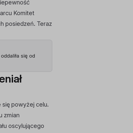
 niepewność
arcu Komitet
h posiedzeń. Teraz
ddaliła się od
eniał
e się powyżej celu.
u zmian
ału oscylującego