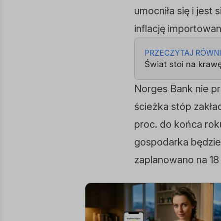
umocniła się i jest
inflację importowan
PRZECZYTAJ RÓWN
Świat stoi na kraw
Norges Bank nie p
ścieżka stóp zakła
proc. do końca roku
gospodarka będzie 
zaplanowano na 18