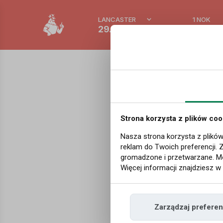
LANCASTER
1 NOK
29.3 °C
0.388
Biznes i gospodarka
|
Red
Norges 
Strona korzysta z plików coo
Spełnił
Nasza strona korzysta z plików
reklam do Twoich preferencji. 
ekono
gromadzone i przetwarzane. Mo
Więcej informacji znajdziesz w
Norges Bank podni
Zarządzaj preferen
podjął Komitet Pol