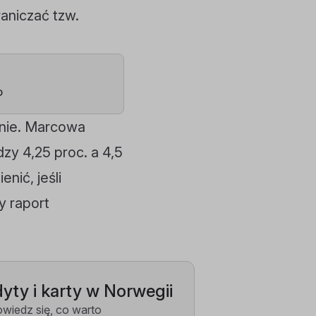
raniczać tzw.
o
nie. Marcowa
zy 4,25 proc. a 4,5
nić, jeśli
y raport
yty i karty w Norwegii
wiedz się, co warto