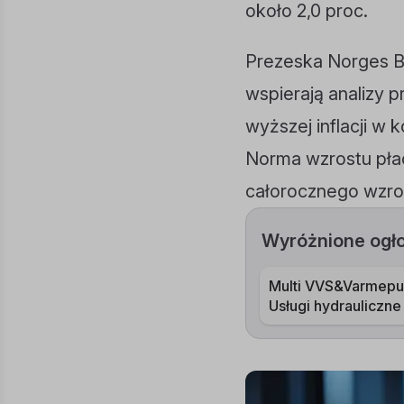
około 2,0 proc.
Prezeska Norges B
wspierają analizy 
wyższej inflacji w
Norma wzrostu płac
całorocznego wzro
Wyróżnione ogł
Multi VVS&Varmepu
Usługi hydrauliczne
montaż pomp ciepł