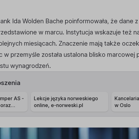
ank Ida Wolden Bache poinformowała, że dane z 
przedstawione w marcu. Instytucja wskazuje też 
 kolejnych miesiącach. Znaczenie mają także ocze
 w przemyśle została ustalona blisko marcowej 
stu wynagrodzeń.
oszenia
mper AS -
Lekcje języka norweskiego
Kancelar
 oraz
online, e-norweski.pl
w Oslo
a