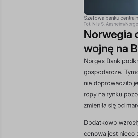
Szefowa banku centraln
Fot. Nils S. Aasheim/Norg
Norwegia c
wojnę na 
Norges Bank podkre
gospodarcze. Tymc
nie doprowadziło j
ropy na rynku poz
zmieniła się od mar
Dodatkowo wzrosły
cenowa jest nieco 