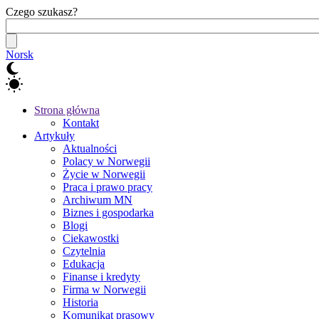
Czego szukasz?
Norsk
Strona główna
Kontakt
Artykuły
Aktualności
Polacy w Norwegii
Życie w Norwegii
Praca i prawo pracy
Archiwum MN
Biznes i gospodarka
Blogi
Ciekawostki
Czytelnia
Edukacja
Finanse i kredyty
Firma w Norwegii
Historia
Komunikat prasowy