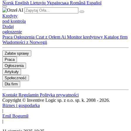
Norsk
English
Lietuvių
Українська
Română
Español
Kredyty
pod kontrolą
Dodaj
ogłoszenie
Praca
Ogłoszenia
Czat z Orłem Ai
Monitor kredytowy
Katalog firm
Wiadomości z Norwegii
Załatw sprawy
Praca
Ogłoszenia
Artykuły
Społeczność
Dla firm
Kontakt
Regulamin
Polityka prywatności
Copyright © Inventive Logic sp. z o.o. sp. k. 2008 - 2026.
Biznes i gospodarka
|
Emil Bogumił
|