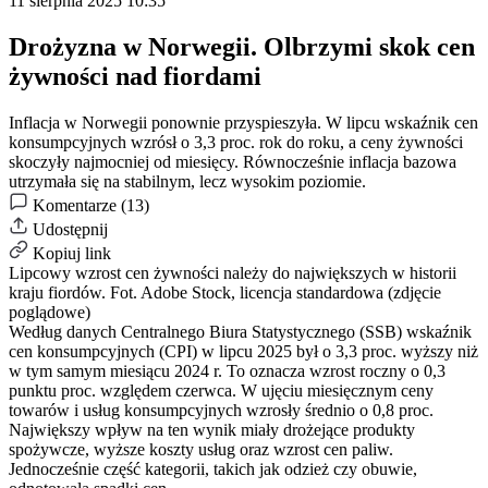
11 sierpnia 2025 10:35
Drożyzna w Norwegii. Olbrzymi skok cen
żywności nad fiordami
Inflacja w Norwegii ponownie przyspieszyła. W lipcu wskaźnik cen
konsumpcyjnych wzrósł o 3,3 proc. rok do roku, a ceny żywności
skoczyły najmocniej od miesięcy. Równocześnie inflacja bazowa
utrzymała się na stabilnym, lecz wysokim poziomie.
Komentarze (13)
Udostępnij
Kopiuj link
Lipcowy wzrost cen żywności należy do największych w historii
kraju fiordów.
Fot. Adobe Stock, licencja standardowa (zdjęcie
poglądowe)
Według danych Centralnego Biura Statystycznego (SSB) wskaźnik
cen konsumpcyjnych (CPI) w lipcu 2025 był o 3,3 proc. wyższy niż
w tym samym miesiącu 2024 r. To oznacza wzrost roczny o 0,3
punktu proc. względem czerwca. W ujęciu miesięcznym ceny
towarów i usług konsumpcyjnych wzrosły średnio o 0,8 proc.
Największy wpływ na ten wynik miały drożejące produkty
spożywcze, wyższe koszty usług oraz wzrost cen paliw.
Jednocześnie część kategorii, takich jak odzież czy obuwie,