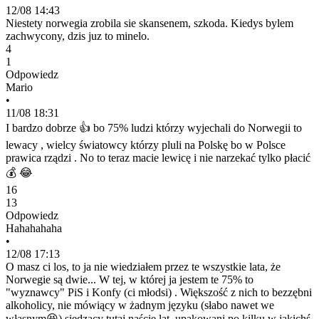
12/08 14:43
Niestety norwegia zrobila sie skansenem, szkoda. Kiedys bylem
zachwycony, dzis juz to minelo.
4
1
Odpowiedz
Mario
•
11/08 18:31
I bardzo dobrze 👍 bo 75% ludzi którzy wyjechali do Norwegii to
lewacy , wielcy światowcy którzy pluli na Polskę bo w Polsce
prawica rządzi . No to teraz macie lewicę i nie narzekać tylko płacić
💰 😂
16
13
Odpowiedz
Hahahahaha
•
12/08 17:13
O masz ci los, to ja nie wiedziałem przez te wszystkie lata, że
Norwegie są dwie... W tej, w której ja jestem te 75% to
"wyznawcy" PiS i Konfy (ci młodsi) . Większość z nich to bezzębni
alkoholicy, nie mówiący w żadnym języku (słabo nawet we
własnym😆) siedzący tutaj naście lat, upakowani po kilku w jakichś