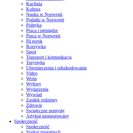
Kuchnia
Kultura
Nauka w Norwegii
Podatki w Norwegii
Polityka
Praca i pieniądze
Praca w Norwegii
På norsk
Rozrywka
Sport
Transport i komunikacja
Turystyka
Ubezpieczenia i odszkodowania
Video
Wośp
Wybory
Wydarzenia
Wywiad
Zasiłek rodzinny
Zdrowie
Świąteczne pomysły
Artykuł sponsorowany
Społeczność
Społeczność
Szukaj znajomych