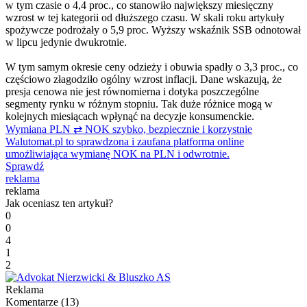
w tym czasie o 4,4 proc., co stanowiło największy miesięczny
wzrost w tej kategorii od dłuższego czasu. W skali roku artykuły
spożywcze podrożały o 5,9 proc. Wyższy wskaźnik SSB odnotował
w lipcu jedynie dwukrotnie.
W tym samym okresie ceny odzieży i obuwia spadły o 3,3 proc., co
częściowo złagodziło ogólny wzrost inflacji. Dane wskazują, że
presja cenowa nie jest równomierna i dotyka poszczególne
segmenty rynku w różnym stopniu. Tak duże różnice mogą w
kolejnych miesiącach wpłynąć na decyzje konsumenckie.
Wymiana PLN ⇄ NOK szybko, bezpiecznie i korzystnie
Walutomat.pl to sprawdzona i zaufana platforma online
umożliwiająca wymianę NOK na PLN i odwrotnie.
Sprawdź
reklama
reklama
Jak oceniasz ten artykuł?
0
0
4
1
2
Reklama
Komentarze (
13
)