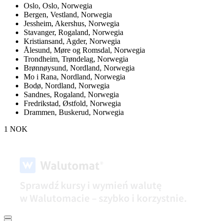
Oslo,
Oslo, Norwegia
Bergen,
Vestland, Norwegia
Jessheim,
Akershus, Norwegia
Stavanger,
Rogaland, Norwegia
Kristiansand,
Agder, Norwegia
Ålesund,
Møre og Romsdal, Norwegia
Trondheim,
Trøndelag, Norwegia
Brønnøysund,
Nordland, Norwegia
Mo i Rana,
Nordland, Norwegia
Bodø,
Nordland, Norwegia
Sandnes,
Rogaland, Norwegia
Fredrikstad,
Østfold, Norwegia
Drammen,
Buskerud, Norwegia
1 NOK