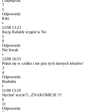
I zapieprzać
7
1
Odpowiedz
Kiki
•
12/08 13:23
Racja Rafalek wygral w No
1
0
Odpowiedz
Nie lewak
•
12/08 16:55
Pukni się w czółko i nie pisz tych durnych tekstów!
3
4
Odpowiedz
Buahaha
•
11/08 13:19
Słychać wycie?!...ZNAKOMICIE !!!
6
11
Odpowiedz