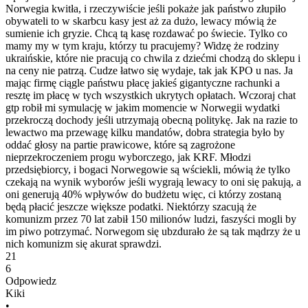
Norwegia kwitła, i rzeczywiście jeśli pokaże jak państwo złupiło
obywateli to w skarbcu kasy jest aż za dużo, lewacy mówią że
sumienie ich gryzie. Chcą tą kasę rozdawać po świecie. Tylko co
mamy my w tym kraju, którzy tu pracujemy? Widzę że rodziny
ukraińskie, które nie pracują co chwila z dziećmi chodzą do sklepu i
na ceny nie patrzą. Cudze łatwo się wydaje, tak jak KPO u nas. Ja
mając firmę ciągle państwu płacę jakieś gigantyczne rachunki a
resztę im płacę w tych wszystkich ukrytych opłatach. Wczoraj chat
gtp robił mi symulację w jakim momencie w Norwegii wydatki
przekroczą dochody jeśli utrzymają obecną politykę. Jak na razie to
lewactwo ma przewagę kilku mandatów, dobra strategia było by
oddać głosy na partie prawicowe, które są zagrożone
nieprzekroczeniem progu wyborczego, jak KRF. Młodzi
przedsiębiorcy, i bogaci Norwegowie są wściekli, mówią że tylko
czekają na wynik wyborów jeśli wygrają lewacy to oni się pakują, a
oni generują 40% wpływów do budżetu więc, ci którzy zostaną
będą płacić jeszcze większe podatki. Niektórzy szacują że
komunizm przez 70 lat zabił 150 milionów ludzi, faszyści mogli by
im piwo potrzymać. Norwegom się ubzdurało że są tak mądrzy że u
nich komunizm się akurat sprawdzi.
21
6
Odpowiedz
Kiki
•