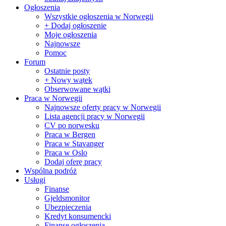
Ogłoszenia
Wszystkie ogłoszenia w Norwegii
+ Dodaj ogłoszenie
Moje ogłoszenia
Najnowsze
Pomoc
Forum
Ostatnie posty
+ Nowy wątek
Obserwowane wątki
Praca w Norwegii
Najnowsze oferty pracy w Norwegii
Lista agencji pracy w Norwegii
CV po norwesku
Praca w Bergen
Praca w Stavanger
Praca w Oslo
Dodaj oferę pracy
Wspólna podróż
Usługi
Finanse
Gjeldsmonitor
Ubezpieczenia
Kredyt konsumencki
Finanse ogłoszenia