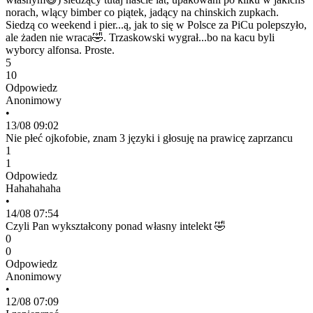
norach, wlący bimber co piątek, jadący na chinskich zupkach.
Siedzą co weekend i pier...ą, jak to się w Polsce za PiCu polepszyło,
ale żaden nie wraca🤣. Trzaskowski wygrał...bo na kacu byli
wyborcy alfonsa. Proste.
5
10
Odpowiedz
Anonimowy
•
13/08 09:02
Nie płeć ojkofobie, znam 3 języki i głosuję na prawicę zaprzancu
1
1
Odpowiedz
Hahahahaha
•
14/08 07:54
Czyli Pan wykształcony ponad własny intelekt 🤣
0
0
Odpowiedz
Anonimowy
•
12/08 07:09