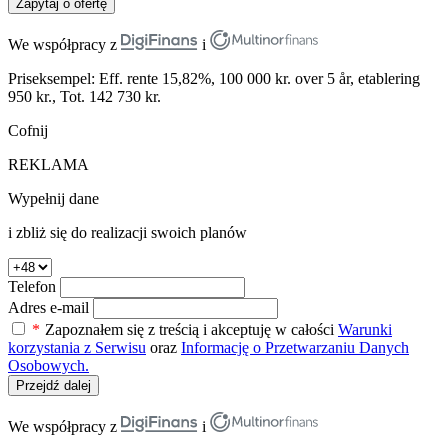
Zapytaj o ofertę
We współpracy z
i
Priseksempel: Eff. rente 15,82%, 100 000 kr. over 5 år, etablering
950 kr., Tot. 142 730 kr.
Cofnij
REKLAMA
Wypełnij dane
i zbliż się do realizacji swoich planów
Telefon
Adres e-mail
*
Zapoznałem się z treścią i akceptuję w całości
Warunki
korzystania z Serwisu
oraz
Informację o Przetwarzaniu Danych
Osobowych.
Przejdź dalej
We współpracy z
i