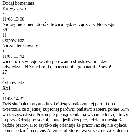
Dodaj komentarz
Kurwy z wp
•
11/08 13:08
Nic się nie zmieni dopóki lewica będzie rządzić w Norwegii
39
11
Odpowiedz
Niezainteresowany
•
11/08 11:42
wiec nic dziwnego ze zdesperowani i sfrustrowani ludzie
odwiedzaja NAV z bronia, maczetami i granatami. Brawo!
27
7
Odpowiedz
Xx1
•
11/08 14:35
Dziś słuchałem wywiadu z kobietą z mało znanej partii i ona
twierdziła że z jednej kupionej parówki państwo zabiera ponad 60%
w rzeczywistości. Później te pieniądze idą na wsparcie ludzi, którzy
tu przyjeżdżają po socjal, nawet jeśli ktoś przyjedzie tu myśląc że
będzie pracował to szybko się orientuje że pracować się nie opłaca,
lepiej siedzieć na navie. A ten osioł Store uważa że za jego kadencji