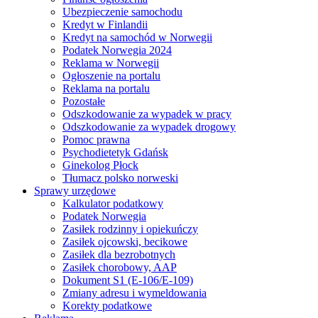
Ubezpieczenie samochodu
Kredyt w Finlandii
Kredyt na samochód w Norwegii
Podatek Norwegia 2024
Reklama w Norwegii
Ogłoszenie na portalu
Reklama na portalu
Pozostałe
Odszkodowanie za wypadek w pracy
Odszkodowanie za wypadek drogowy
Pomoc prawna
Psychodietetyk Gdańsk
Ginekolog Płock
Tłumacz polsko norweski
Sprawy urzędowe
Kalkulator podatkowy
Podatek Norwegia
Zasiłek rodzinny i opiekuńczy
Zasiłek ojcowski, becikowe
Zasiłek dla bezrobotnych
Zasiłek chorobowy, AAP
Dokument S1 (E-106/E-109)
Zmiany adresu i wymeldowania
Korekty podatkowe