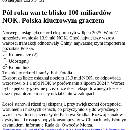
05 sierpnia 2025 14:01
Pół roku warte blisko 100 miliardów
NOK. Polska kluczowym graczem
Norwegia osiągnęła rekord eksportu ryb w lipcu 2025. Wartość
sprzedaży wyniosła 13,9 mld NOK. Choć największy wzrost
wartości transakcji odnotowały Chiny, najważniejszym importerem
pozostała Polska.
Komentarze (2)
Udostępnij
Kopiuj link
To kolejny rekord branży.
Fot. Fotolia
Eksport za lipiec osiągnął poziom 13,9 mld NOK, co odpowiada
wzrostowi o 1,1 mld NOK w porównaniu z lipcem 2024 r. Wzrost
był napędzany głównie przez duże ilości eksportowanego łososia
oraz dynamicznie rosnący udział Chin w zakupach.
Łosoś stanowił rdzeń tej ekspansji, przy zwiększonej dostępności
wolumenu i niższych cenach, co przyczyniło się do wyraźnego
wzrostu wartości sprzedaży do Państwa Środka. Rozwój kanałów
dystrybucji i rosnący popyt konsumpcyjny w Chinach były istotnym
czynnikiem, informuje Rada ds. Owoców Morza.