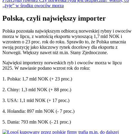
Przeczytaj również
Czy norweska ryba jest bezpieczna? Wiemy, co
„żyje” w środku owoców morza
Polska, czyli największy importer
Polska pozostała największym odbiorcą norweskiej rybny i owoców
morza w lipcu, z wartością eksportu wynoszącą 1,7 mld NOK i
wzrostem o 23 proc. rok do roku. Sprawiło to, że Polska umacnia
swoją pozycję jako kluczowy rynek docelowy dla eksportu z
Norwegii. Większy nawet niż m.in. Stany Zjednoczone.
Najwięksi importerzy norweskich ryb i owoców morza w lipcu
2025. W nawiasie podano wzrost rok do roku:
1. Polska: 1,7 mld NOK (+ 23 proc.)
2. Chiny: 1,3 mld NOK (+ 88 proc.)
3. USA: 1,1 mld NOK (+ 17 proc.)
4. Holandia: 897 mln NOK (- 7 proc.)
5. Dania: 793 mln NOK (- 21 proc.)