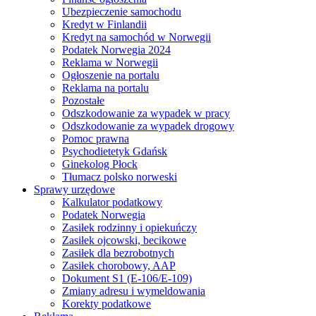
Ubezpieczenie samochodu
Kredyt w Finlandii
Kredyt na samochód w Norwegii
Podatek Norwegia 2024
Reklama w Norwegii
Ogłoszenie na portalu
Reklama na portalu
Pozostałe
Odszkodowanie za wypadek w pracy
Odszkodowanie za wypadek drogowy
Pomoc prawna
Psychodietetyk Gdańsk
Ginekolog Płock
Tłumacz polsko norweski
Sprawy urzędowe
Kalkulator podatkowy
Podatek Norwegia
Zasiłek rodzinny i opiekuńczy
Zasiłek ojcowski, becikowe
Zasiłek dla bezrobotnych
Zasiłek chorobowy, AAP
Dokument S1 (E-106/E-109)
Zmiany adresu i wymeldowania
Korekty podatkowe