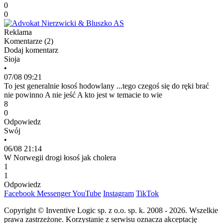
0
0
Reklama
Komentarze (
2
)
Dodaj komentarz
Sioja
•
07/08 09:21
To jest generalnie łosoś hodowlany ...tego czegoś się do ręki brać
nie powinno A nie jeść A kto jest w temacie to wie
8
0
Odpowiedz
Swój
•
06/08 21:14
W Norwegii drogi łosoś jak cholera
1
1
Odpowiedz
Facebook
Messenger
YouTube
Instagram
TikTok
Copyright © Inventive Logic sp. z o.o. sp. k. 2008 - 2026. Wszelkie
prawa zastrzeżone. Korzystanie z serwisu oznacza akceptację