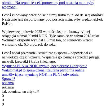
Łosoś kupowany przez polskie firmy trafia m.in. do dalszej obróbki.
Następnie jest eksportowany pod postacią m.in. ryby wędzonej.
Fot.
PxHere
W pierwszej połowie 2025 wartość eksportu branży rybnej
osiągnęła niemal 99 mld NOK. Tyle samo co w całym 2018 roku.
Wolumen eksportu wyniósł 1,3 mln ton, co stanowiło wzrost
wartości o ok. 6,0 proc. rok do roku.
Łosoś nadal przewodził strukturze eksportu – odpowiadał za
największą część wzrostu. Wspierała go rosnąca sprzedaż pstrąga,
makreli, krewetki i kraba śnieżnego.
Wymiana PLN ⇄ NOK szybko, bezpiecznie i korzystnie
Walutomat.pl to sprawdzona i zaufana platforma online
umożliwiająca wymianę NOK na PLN i odwrotnie.
Sprawdź
reklama
reklama
Jak oceniasz ten artykuł?
0
0
0