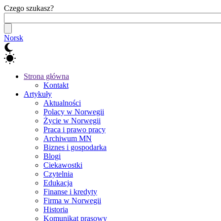
Czego szukasz?
Norsk
Strona główna
Kontakt
Artykuły
Aktualności
Polacy w Norwegii
Życie w Norwegii
Praca i prawo pracy
Archiwum MN
Biznes i gospodarka
Blogi
Ciekawostki
Czytelnia
Edukacja
Finanse i kredyty
Firma w Norwegii
Historia
Komunikat prasowy