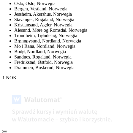
Oslo,
Oslo, Norwegia
Bergen,
Vestland, Norwegia
Jessheim,
Akershus, Norwegia
Stavanger,
Rogaland, Norwegia
Kristiansand,
Agder, Norwegia
Ålesund,
Møre og Romsdal, Norwegia
Trondheim,
Trøndelag, Norwegia
Brønnøysund,
Nordland, Norwegia
Mo i Rana,
Nordland, Norwegia
Bodø,
Nordland, Norwegia
Sandnes,
Rogaland, Norwegia
Fredrikstad,
Østfold, Norwegia
Drammen,
Buskerud, Norwegia
1 NOK