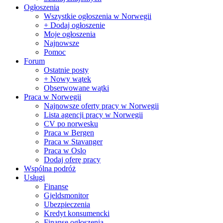
Ogłoszenia
Wszystkie ogłoszenia w Norwegii
+ Dodaj ogłoszenie
Moje ogłoszenia
Najnowsze
Pomoc
Forum
Ostatnie posty
+ Nowy wątek
Obserwowane wątki
Praca w Norwegii
Najnowsze oferty pracy w Norwegii
Lista agencji pracy w Norwegii
CV po norwesku
Praca w Bergen
Praca w Stavanger
Praca w Oslo
Dodaj oferę pracy
Wspólna podróż
Usługi
Finanse
Gjeldsmonitor
Ubezpieczenia
Kredyt konsumencki
Finanse ogłoszenia