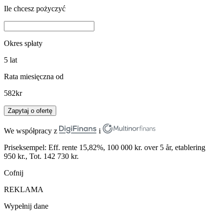
Ile chcesz pożyczyć
Okres spłaty
5
lat
Rata miesięczna od
582
kr
Zapytaj o ofertę
We współpracy z
i
Priseksempel: Eff. rente 15,82%, 100 000 kr. over 5 år, etablering
950 kr., Tot. 142 730 kr.
Cofnij
REKLAMA
Wypełnij dane