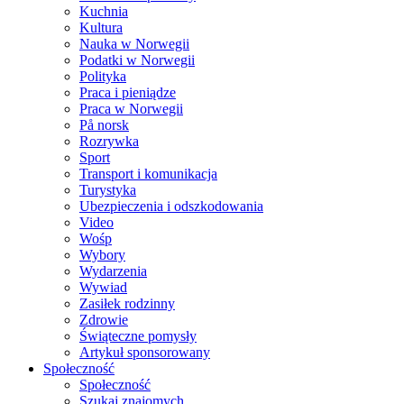
Kuchnia
Kultura
Nauka w Norwegii
Podatki w Norwegii
Polityka
Praca i pieniądze
Praca w Norwegii
På norsk
Rozrywka
Sport
Transport i komunikacja
Turystyka
Ubezpieczenia i odszkodowania
Video
Wośp
Wybory
Wydarzenia
Wywiad
Zasiłek rodzinny
Zdrowie
Świąteczne pomysły
Artykuł sponsorowany
Społeczność
Społeczność
Szukaj znajomych