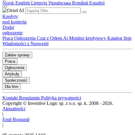
Norsk
English
Lietuvių
Українська
Română
Español
Kredyty
pod kontrolą
Dodaj
ogłoszenie
Praca
Ogłoszenia
Czat z Orłem Ai
Monitor kredytowy
Katalog firm
Wiadomości z Norwegii
Załatw sprawy
Praca
Ogłoszenia
Artykuły
Społeczność
Dla firm
Kontakt
Regulamin
Polityka prywatności
Copyright © Inventive Logic sp. z o.o. sp. k. 2008 - 2026.
Aktualności
|
Emil Bogumił
|