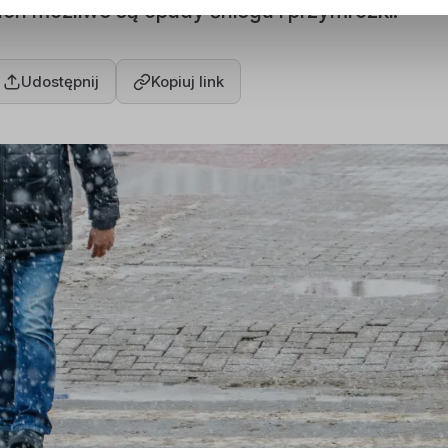
ach możliwe są opady śniegu i przymrozki.
Udostępnij
Kopiuj link