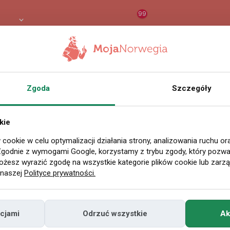
99
PLN
RAPORT
ORZEŁ AI
O
14 października 2025 14:37
Zgoda
Szczegóły
olodzy ostrzegają.
kie
ii nadciąga zmian
 cookie w celu optymalizacji działania strony, analizowania ruchu o
Zgodnie z wymogami Google, korzystamy z trybu zgody, który pozwal
y
żesz wyrazić zgodę na wszystkie kategorie plików cookie lub zarz
 naszej
Polityce prywatności.
hodzi wyraźne ochłodzenie. Po dniach z tempe
cjami
Odrzuć wszystkie
Ak
 prognozy zakładają znaczny spadek wskazań 