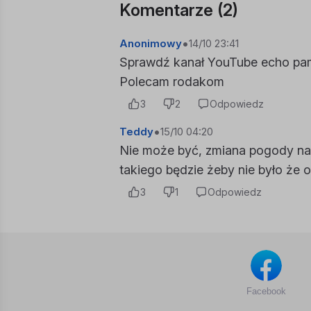
Komentarze (
2
)
•
Anonimowy
14/10 23:41
Sprawdź kanał YouTube echo pami
Polecam rodakom
3
2
Odpowiedz
•
Teddy
15/10 04:20
Nie może być, zmiana pogody na
takiego będzie żeby nie było że on
3
1
Odpowiedz
Facebook