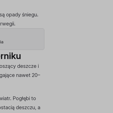
są opady śniegu.
rwegii.
ia
rniku
noszący deszcze i
ęgające nawet 20–
atr. Pogłębi to
stacią deszczu, a