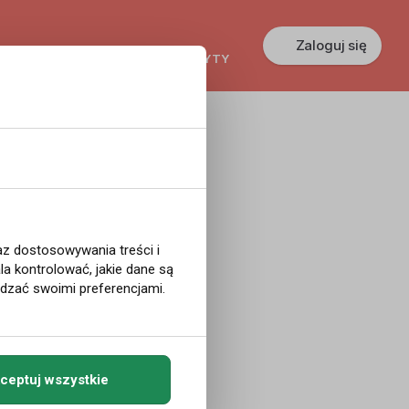
Zaloguj się
KREDYTY
GŁOSZENIA
PRACA
 Do
a
raz dostosowywania treści i
a kontrolować, jakie dane są
ądzać swoimi preferencjami.
raturami powyżej
ceptuj wszystkie
termometrów. W