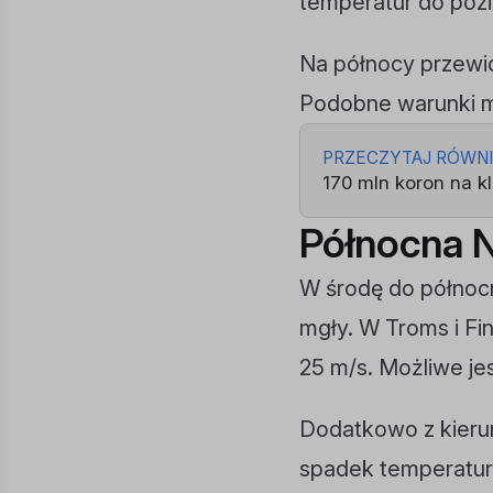
temperatur do pozi
Na północy przewi
Podobne warunki m
PRZECZYTAJ RÓWN
170 mln koron na k
Północna 
W środę do północn
mgły. W Troms i Fi
25 m/s. Możliwe j
Dodatkowo z kierun
spadek temperatur 