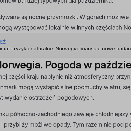
omów bardziej typowych dla października.
dywane są nocne przymrozki. W górach możliwe 
ogą występować lokalnie w innych częściach No
IEŻ
limat i ryzyko naturalne. Norwegia finansuje nowe badan
Norwegia. Pogoda w paździe
ej części kraju napłynie niż atmosferyczny przy
nnmark mogą wystąpić silne podmuchy wiatru, si
est wydanie ostrzeżeń pogodowych.
ku północno-zachodniego zawieje chłodniejszy wi
i przybliży możliwe opady. Tym razem nie pod po