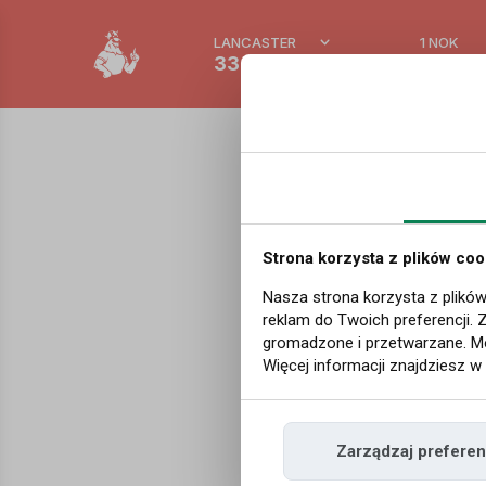
LANCASTER
1 NOK
33.1 °C
0.386 
Aktualności
|
Redakcja
|
Meteor
Strona korzysta z plików coo
Norweg
Nasza strona korzysta z plików
reklam do Twoich preferencji. 
pogod
gromadzone i przetwarzane. Mo
Więcej informacji znajdziesz w
Do Norwegii nadc
Zarządzaj preferen
normy, od piątku