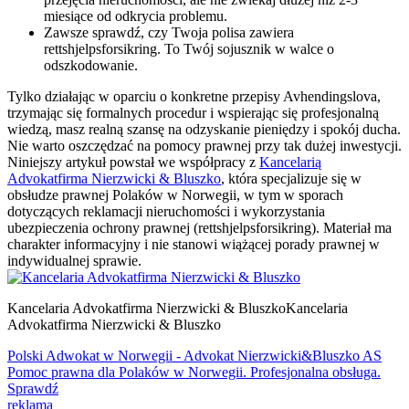
miesiące od odkrycia problemu.
Zawsze sprawdź, czy Twoja polisa zawiera
rettshjelpsforsikring. To Twój sojusznik w walce o
odszkodowanie.
Tylko działając w oparciu o konkretne przepisy Avhendingslova,
trzymając się formalnych procedur i wspierając się profesjonalną
wiedzą, masz realną szansę na odzyskanie pieniędzy i spokój ducha.
Nie warto oszczędzać na pomocy prawnej przy tak dużej inwestycji.
Niniejszy artykuł powstał we współpracy z
Kancelarią
Advokatfirma Nierzwicki & Bluszko
, która specjalizuje się w
obsłudze prawnej Polaków w Norwegii, w tym w sporach
dotyczących reklamacji nieruchomości i wykorzystania
ubezpieczenia ochrony prawnej (rettshjelpsforsikring). Materiał ma
charakter informacyjny i nie stanowi wiążącej porady prawnej w
indywidualnej sprawie.
Kancelaria Advokatfirma Nierzwicki & Bluszko
Kancelaria
Advokatfirma Nierzwicki & Bluszko
Polski Adwokat w Norwegii - Advokat Nierzwicki&Bluszko AS
Pomoc prawna dla Polaków w Norwegii. Profesjonalna obsługa.
Sprawdź
reklama