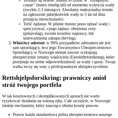
Terminy są twarde: musisz to zrobić w "rozsądnym
czasie" (innen rimelig tid) od momentu wykrycia wady
(zwykle 2-3 miesiące). Absolutny maksymalny termin
na zgłoszenie jakiejkolwiek wady to 5 lat od dnia
przejęcia nieruchomości.
Treść żądania: W piśmie musisz jasno opisać wadę i
sprecyzować, czego żądasz: obniżenia ceny
(prisavslag), zwrotu kosztów naprawy, lub
unieważnienia zakupu (heving).
Właściwy adresat:
w 99% przypadków adresatem nie jest
sam sprzedający, lecz jego Towarzystwo Ubezpieczeniowe.
Sprzedający w Norwegii niemal zawsze wykupują
ubezpieczenie zmiany właściciela (Eierskifteforsikring), które
przejmuje na siebie odpowiedzialność za wady i spory. Twoja
walka toczy się więc z profesjonalnym ubezpieczycielem.
Rettshjelpsforsikring: prawniczy anioł
stróż twojego portfela
W tak kosztownych i skomplikowanych sporach nie warto
ryzykować działania na własną rękę. Całe szczęście, w Norwegii
istnieje mechanizm, który znacząco obniża koszty prawne.
Prawie każda standardowa polisa ubezpieczeniowa naszego