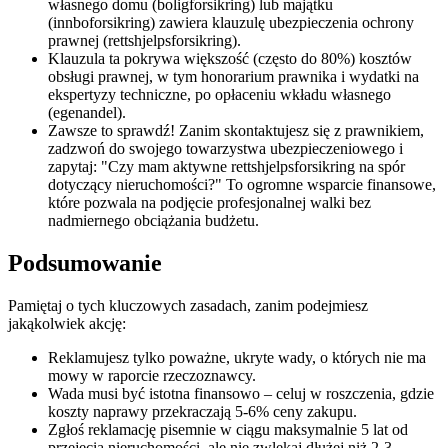
własnego domu (boligforsikring) lub majątku
(innboforsikring) zawiera klauzulę ubezpieczenia ochrony
prawnej (rettshjelpsforsikring).
Klauzula ta pokrywa większość (często do 80%) kosztów
obsługi prawnej, w tym honorarium
prawnika
i wydatki na
ekspertyzy techniczne, po opłaceniu wkładu własnego
(egenandel).
Zawsze to sprawdź! Zanim skontaktujesz się z prawnikiem,
zadzwoń do swojego towarzystwa ubezpieczeniowego i
zapytaj: "Czy mam aktywne rettshjelpsforsikring na spór
dotyczący nieruchomości?" To ogromne wsparcie finansowe,
które pozwala na podjęcie profesjonalnej walki bez
nadmiernego obciążania budżetu.
Podsumowanie
Pamiętaj o tych kluczowych zasadach, zanim podejmiesz
jakąkolwiek akcję:
Reklamujesz tylko poważne, ukryte wady, o których nie ma
mowy w raporcie rzeczoznawcy.
Wada musi być istotna finansowo – celuj w roszczenia, gdzie
koszty naprawy przekraczają 5-6% ceny zakupu.
Zgłoś reklamację pisemnie w ciągu maksymalnie 5 lat od
przejęcia nieruchomości, ale nie zwlekaj dłużej niż 2-3