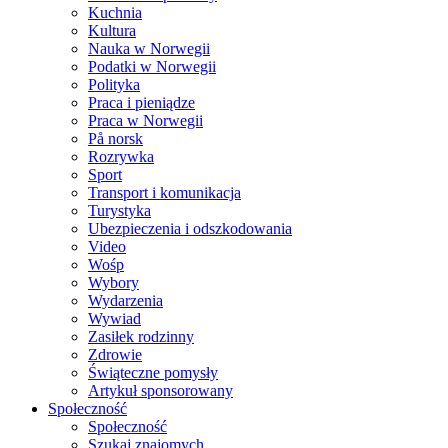
Kuchnia
Kultura
Nauka w Norwegii
Podatki w Norwegii
Polityka
Praca i pieniądze
Praca w Norwegii
På norsk
Rozrywka
Sport
Transport i komunikacja
Turystyka
Ubezpieczenia i odszkodowania
Video
Wośp
Wybory
Wydarzenia
Wywiad
Zasiłek rodzinny
Zdrowie
Świąteczne pomysły
Artykuł sponsorowany
Społeczność
Społeczność
Szukaj znajomych