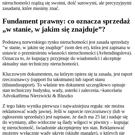
nieruchomości rządzą się swoimi, dość surowymi, ale precyzyjnymi
zasadami, które musimy znać.
Fundament prawny: co oznacza sprzedaż
„w stanie, w jakim się znajduje”?
Podstawą norweskiego rynku nieruchomości jest zasada sprzedaży
"w stanie, w jakim się znajduje" (som den er), która jest zapisana w
ustawie o przeniesieniu własności nieruchomości (Avhendingslova).
Oznacza to, że kupujący przyjmuje do wiadomości i akceptuje
aktualny stan techniczny nieruchomości.
Kluczowym dokumentem, na którym opiera się ta zasada, jest raport
rzeczoznawcy (rapport fra takstmann) lub raport stanu
(tilstandsrapport). To właśnie ten dokument szczegółowo opisuje
stan techniczny budynku, wady, usterki i zalecenia.
~kancelaria
Advokatfirma Nierzwicki & Bluszko
Z tego faktu wynika pierwsza i najważniejsza reguła: nie można
reklamować wady jawnej. Jeśli w raporcie rzeczoznawcy (lub w
ogłoszeniu sprzedaży) jest napisane, że dach ma 25 lat i nadaje się
do wymiany, albo widoczne są ślady wilgoci w piwnicy – kupując
tę nieruchomość, świadomie akceptujemy ten stan. Reklamować
możemy wyłącznie wady ukryte (skjulte mangler), o których nie