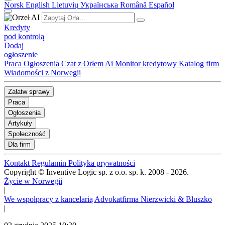
Norsk
English
Lietuvių
Українська
Română
Español
Kredyty
pod kontrolą
Dodaj
ogłoszenie
Praca
Ogłoszenia
Czat z Orłem Ai
Monitor kredytowy
Katalog firm
Wiadomości z Norwegii
Załatw sprawy
Praca
Ogłoszenia
Artykuły
Społeczność
Dla firm
Kontakt
Regulamin
Polityka prywatności
Copyright © Inventive Logic sp. z o.o. sp. k. 2008 - 2026.
Życie w Norwegii
|
We wspołpracy z kancelarią Advokatfirma Nierzwicki & Bluszko
|