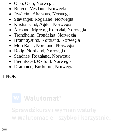
Oslo,
Oslo, Norwegia
Bergen,
Vestland, Norwegia
Jessheim,
Akershus, Norwegia
Stavanger,
Rogaland, Norwegia
Kristiansand,
Agder, Norwegia
Ålesund,
Møre og Romsdal, Norwegia
Trondheim,
Trøndelag, Norwegia
Brønnøysund,
Nordland, Norwegia
Mo i Rana,
Nordland, Norwegia
Bodø,
Nordland, Norwegia
Sandnes,
Rogaland, Norwegia
Fredrikstad,
Østfold, Norwegia
Drammen,
Buskerud, Norwegia
1 NOK