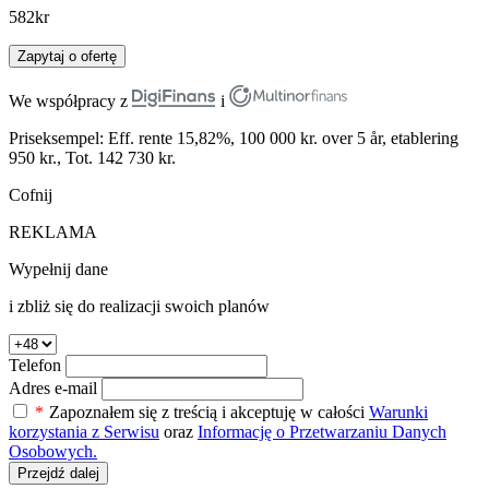
582
kr
Zapytaj o ofertę
We współpracy z
i
Priseksempel: Eff. rente 15,82%, 100 000 kr. over 5 år, etablering
950 kr., Tot. 142 730 kr.
Cofnij
REKLAMA
Wypełnij dane
i zbliż się do realizacji swoich planów
Telefon
Adres e-mail
*
Zapoznałem się z treścią i akceptuję w całości
Warunki
korzystania z Serwisu
oraz
Informację o Przetwarzaniu Danych
Osobowych.
Przejdź dalej