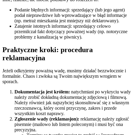
Podanie błędnych informacji: sprzedający (lub jego agent)
podał nieprawdziwe lub wprowadzające w błąd informacje
(np. metraż mieszkania jest mniejszy niż deklarowany).
Zatajenie istotnych informacji: sprzedający celowo
przemilczał fakt dotyczący poważnej wady (np. notoryczne
problemy z kanalizacją w piwnicy).
Praktyczne kroki: procedura
reklamacyjna
Jeżeli odkryjemy poważną wadę, musimy działać bezzwłocznie i
formalnie. Chaos i zwłoka są Twoim największym wrogiem w
sporach.
Dokumentacja jest królem:
natychmiast po wykryciu wady
należy zrobić dokładną dokumentację zdjęciową i filmową.
Należy również jak najszybciej skonsultować się z własnym
rzeczoznawcą, który oceni przyczynę, zakres i przede
wszystkim koszt naprawy.
Zgłoszenie wady (reklamasjon):
reklamację należy zgłosić
pisemnie (mailowo lub listem poleconym) i musi być ona
precyzyjna.