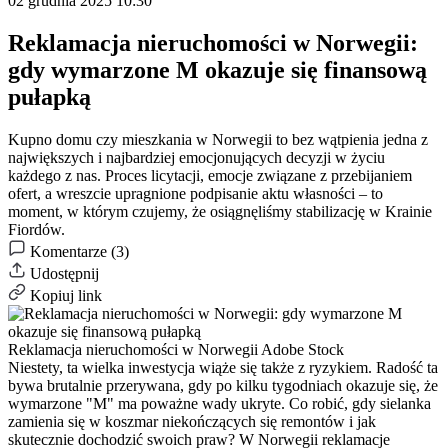
02 grudnia 2025 10:30
Reklamacja nieruchomości w Norwegii:
gdy wymarzone M okazuje się finansową
pułapką
Kupno domu czy mieszkania w Norwegii to bez wątpienia jedna z
największych i najbardziej emocjonujących decyzji w życiu
każdego z nas. Proces licytacji, emocje związane z przebijaniem
ofert, a wreszcie upragnione podpisanie aktu własności – to
moment, w którym czujemy, że osiągnęliśmy stabilizację w Krainie
Fiordów.
Komentarze (3)
Udostępnij
Kopiuj link
Reklamacja nieruchomości w Norwegii
Adobe Stock
Niestety, ta wielka inwestycja wiąże się także z ryzykiem. Radość ta
bywa brutalnie przerywana, gdy po kilku tygodniach okazuje się, że
wymarzone "M" ma poważne wady ukryte. Co robić, gdy sielanka
zamienia się w koszmar niekończących się remontów i jak
skutecznie dochodzić swoich praw? W Norwegii reklamacje