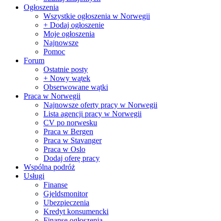
Ogłoszenia
Wszystkie ogłoszenia w Norwegii
+ Dodaj ogłoszenie
Moje ogłoszenia
Najnowsze
Pomoc
Forum
Ostatnie posty
+ Nowy wątek
Obserwowane wątki
Praca w Norwegii
Najnowsze oferty pracy w Norwegii
Lista agencji pracy w Norwegii
CV po norwesku
Praca w Bergen
Praca w Stavanger
Praca w Oslo
Dodaj oferę pracy
Wspólna podróż
Usługi
Finanse
Gjeldsmonitor
Ubezpieczenia
Kredyt konsumencki
Finanse ogłoszenia