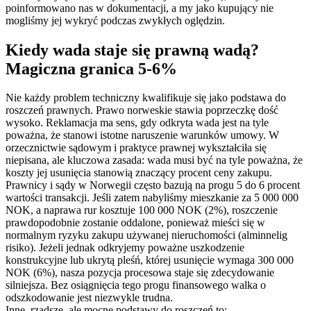
poinformowano nas w dokumentacji, a my jako kupujący nie
mogliśmy jej wykryć podczas zwykłych oględzin.
Kiedy wada staje się prawną wadą?
Magiczna granica 5-6%
Nie każdy problem techniczny kwalifikuje się jako podstawa do
roszczeń prawnych. Prawo norweskie stawia poprzeczkę dość
wysoko. Reklamacja ma sens, gdy odkryta wada jest na tyle
poważna, że stanowi istotne naruszenie warunków umowy. W
orzecznictwie sądowym i praktyce prawnej wykształciła się
niepisana, ale kluczowa zasada: wada musi być na tyle poważna, że
koszty jej usunięcia stanowią znaczący procent ceny zakupu.
Prawnicy i sądy w Norwegii często bazują na progu 5 do 6 procent
wartości transakcji. Jeśli zatem nabyliśmy mieszkanie za 5 000 000
NOK, a naprawa rur kosztuje 100 000 NOK (2%), roszczenie
prawdopodobnie zostanie oddalone, ponieważ mieści się w
normalnym ryzyku zakupu używanej nieruchomości (alminnelig
risiko). Jeżeli jednak odkryjemy poważne uszkodzenie
konstrukcyjne lub ukrytą pleśń, której usunięcie wymaga 300 000
NOK (6%), nasza pozycja procesowa staje się zdecydowanie
silniejsza. Bez osiągnięcia tego progu finansowego walka o
odszkodowanie jest niezwykle trudna.
Inne, rzadsze, ale mocne podstawy do roszczeń to: