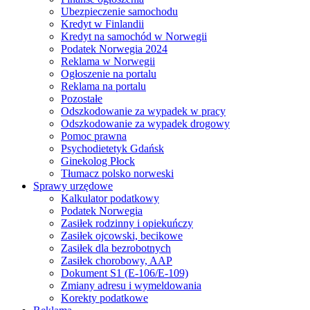
Ubezpieczenie samochodu
Kredyt w Finlandii
Kredyt na samochód w Norwegii
Podatek Norwegia 2024
Reklama w Norwegii
Ogłoszenie na portalu
Reklama na portalu
Pozostałe
Odszkodowanie za wypadek w pracy
Odszkodowanie za wypadek drogowy
Pomoc prawna
Psychodietetyk Gdańsk
Ginekolog Płock
Tłumacz polsko norweski
Sprawy urzędowe
Kalkulator podatkowy
Podatek Norwegia
Zasiłek rodzinny i opiekuńczy
Zasiłek ojcowski, becikowe
Zasiłek dla bezrobotnych
Zasiłek chorobowy, AAP
Dokument S1 (E-106/E-109)
Zmiany adresu i wymeldowania
Korekty podatkowe