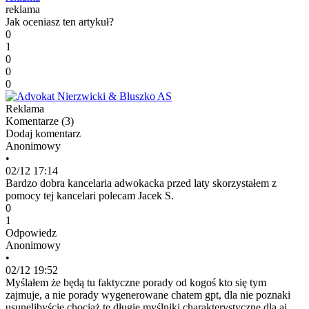
reklama
Jak oceniasz ten artykuł?
0
1
0
0
0
Reklama
Komentarze (
3
)
Dodaj komentarz
Anonimowy
•
02/12 17:14
Bardzo dobra kancelaria adwokacka przed laty skorzystałem z
pomocy tej kancelari polecam Jacek S.
0
1
Odpowiedz
Anonimowy
•
02/12 19:52
Myślałem że będą tu faktyczne porady od kogoś kto się tym
zajmuje, a nie porady wygenerowane chatem gpt, dla nie poznaki
usunęlibyście chociaż te długie myślniki charakterystyczne dla ai