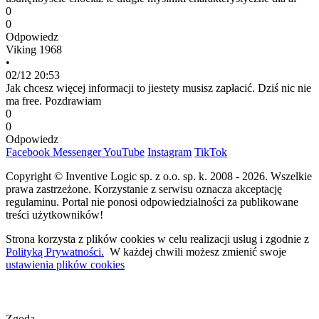
0
0
Odpowiedz
Viking 1968
•
02/12 20:53
Jak chcesz więcej informacji to jiestety musisz zapłacić. Dziś nic nie
ma free. Pozdrawiam
0
0
Odpowiedz
Facebook
Messenger
YouTube
Instagram
TikTok
Copyright © Inventive Logic sp. z o.o. sp. k. 2008 - 2026. Wszelkie
prawa zastrzeżone. Korzystanie z serwisu oznacza akceptację
regulaminu. Portal nie ponosi odpowiedzialności za publikowane
treści użytkowników!
Strona korzysta z plików cookies w celu realizacji usług i zgodnie z
Polityką Prywatności.
W każdej chwili możesz zmienić swoje
ustawienia plików cookies
Zgoda