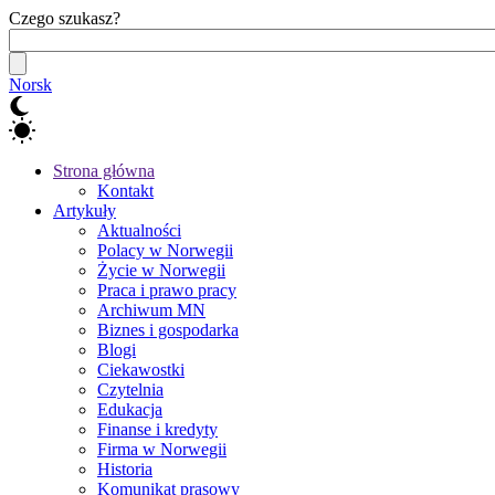
Czego szukasz?
Norsk
Strona główna
Kontakt
Artykuły
Aktualności
Polacy w Norwegii
Życie w Norwegii
Praca i prawo pracy
Archiwum MN
Biznes i gospodarka
Blogi
Ciekawostki
Czytelnia
Edukacja
Finanse i kredyty
Firma w Norwegii
Historia
Komunikat prasowy