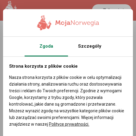
Zaloguj się
LANCASTER
1 NOK
35.3 °C
0.3894 PLN
Zgoda
Szczegóły
Video
Strona korzysta z plików cookie
Nasza strona korzysta z plików cookie w celu optymalizacji
działania strony, analizowania ruchu oraz dostosowywania
treści i reklam do Twoich preferencji. Zgodnie z wymogami
Google, korzystamy z trybu zgody, który pozwala
kontrolować, jakie dane są gromadzone i przetwarzane.
554
Możesz wyrazić zgodę na wszystkie kategorie plików cookie
lub zarządzać swoimi preferencjami. Więcej informacji
Jak każdy przyjechałam do Norwegii tylko na 2
znajdziesz w naszej
Polityce prywatności.
miesiące...