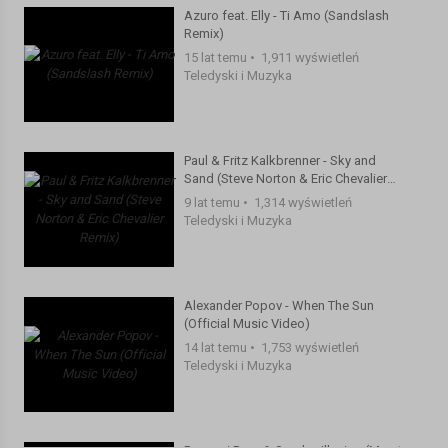
Azuro feat. Elly - Ti Amo (Sandslash
Diplo - Revolution ft. Faustix & Imanos and Kai
Remix)
Kategoria:
Teledyski i Muzyka
15 lat temu
•
1,911 wyświetleń
Teledyski i Muzyka
Paul & Fritz Kalkbrenner - Sky and
Sand (Steve Norton & Eric Chevalier
Remix)
9 lat temu
•
1,314 wyświetleń
Teledyski i Muzyka
Alexander Popov - When The Sun
(Official Music Video)
14 lat temu
•
1,753 wyświetleń
Teledyski i Muzyka