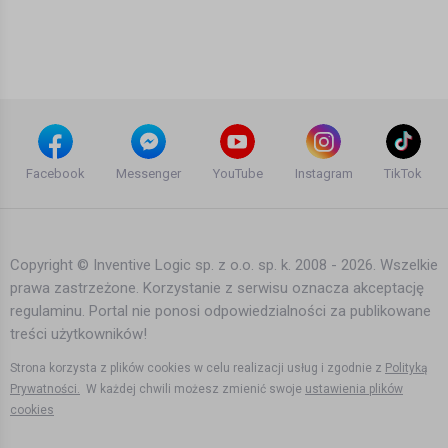
Benassi Bros & Sandy - Illusion (Murat
Ozturk Remix)
8 lat temu
•
1,083 wyświetleń
Teledyski i Muzyka
Yomanda - You're Free (Locco Lovers
Remix)
Facebook
Messenger
YouTube
Instagram
TikTok
15 lat temu
•
2,422 wyświetleń
Teledyski i Muzyka
Copyright © Inventive Logic sp. z o.o. sp. k. 2008 - 2026. Wszelkie
prawa zastrzeżone. Korzystanie z serwisu oznacza akceptację
The 40 Best Vocal Trance Tunes Of
regulaminu. Portal nie ponosi odpowiedzialności za publikowane
2013 (Episode 3)HD HQ
treści użytkowników!
11 lat temu
•
1,989 wyświetleń
Teledyski i Muzyka
Strona korzysta z plików cookies w celu realizacji usług i zgodnie z
Polityką
Prywatności.
W każdej chwili możesz zmienić swoje
ustawienia plików
cookies
Sebastien feat. Satellite Empire -