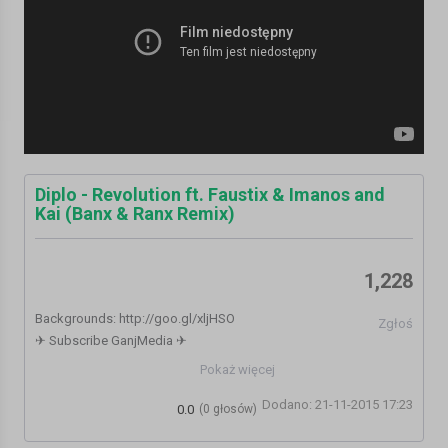
Diplo - Revolution ft. Faustix & Imanos and
Kai (Banx & Ranx Remix)
1,228
Backgrounds: http://goo.gl/xljHSO
Zgłoś
✈ Subscribe GanjMedia ✈
YouTube: https://youtube.com/GanjMedia
Pokaż więcej
Facebook: http://facebook.com/GanjMedia
Dodano: 21-11-2015 17:23
Soundcloud: http://soundcloud.com/GanjMedia
0.0
(0 głosów)
Twitter: https://twitter.com/GanjMedia