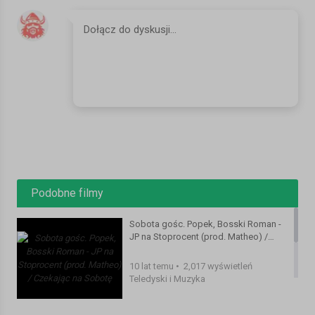
https://www.youtube.com/channel/UCEgne9fPBpakCD42n0Z8kNg
All Rights Reserved For The Respective Owners
No Copyright Infringement Intended
Go Join The Mobfiggaz Facebook Group
Mobfiggaz
Website:http://w11.zetaboards.com/MobFiggaz/index/
Mobfiggaz
Page:https://www.facebook.com/MobFiggazRemixes/
Mobfiggaz Group:
https://www.facebook.com/groups/1559203340809367/
Nozzy E:https://www.youtube.com/user/NozzyE
Facebook: https://www.facebook.com/groups/55703678616/
Podobne filmy
Nozzy E Soundcloud:https://soundcloud.com/user-443884379
Facebook:https://www.facebook.com/groups/55703678616/?
Sobota gośc. Popek, Bosski Roman -
ref=bookmarks
JP na Stoprocent (prod. Matheo) /
Tupac Eternally Thuggin (Facebook Page):
Czekając na Sobotę
https://www.facebook.com/TupacEternallyThuggin247/
10 lat temu
•
2,017 wyświetleń
Teledyski i Muzyka
Kategoria:
Teledyski i Muzyka