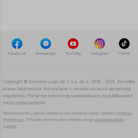
Trzy Korony - Sobota, Bonson, Bilon,
Ania Karwan, Kieru, Wini (prod.
Matheo)
kaczor1 Hhhh
9 lat temu
•
2,282 wyświetleń
Teledyski i Muzyka
Dj Gollum feat. Scarlet - Poison
(Digiwave Remix)
Facebook
Messenger
YouTube
Instagram
TikTok
P a u l i n a
16 lat temu
•
1,926 wyświetleń
Teledyski i Muzyka
Copyright © Inventive Logic sp. z o.o. sp. k. 2008 - 2026. Wszelkie
prawa zastrzeżone. Korzystanie z serwisu oznacza akceptację
The Project 7 - Set Free (Cueboy &
regulaminu. Portal nie ponosi odpowiedzialności za publikowane
Tribune Remix) www.beatmax.cz
treści użytkowników!
P a u l i n a
16 lat temu
•
1,797 wyświetleń
Strona korzysta z plików cookies w celu realizacji usług i zgodnie z
Polityką
Teledyski i Muzyka
Prywatności.
W każdej chwili możesz zmienić swoje
ustawienia plików
cookies
Azuro feat. Elly - Ti Amo (Sandslash