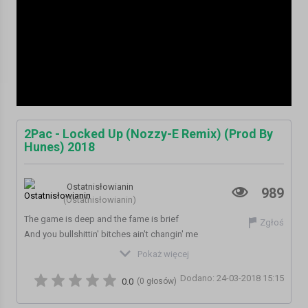
2Pac - Locked Up (Nozzy-E Remix) (Prod By
Hunes) 2018
Ostatnisłowianin
989
(Ostatnisłowianin)
The game is deep and the fame is brief
Zgłoś
And you bullshittin' bitches ain't changin' me
Pokaż więcej
2Pac - Locked Up
Dodano: 24-03-2018 15:15
(Nozzy-E Remix) 2018
0.0
(0 głosów)
Prod By Hunes