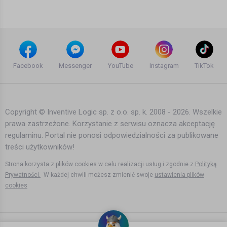
10 lat temu
•
1,574 wyświetleń
Teledyski i Muzyka
This is how DJ Amely does it! Live set
for Radio Intense
Facebook
Messenger
YouTube
Instagram
TikTok
10 lat temu
•
810 wyświetleń
Teledyski i Muzyka
Copyright © Inventive Logic sp. z o.o. sp. k. 2008 - 2026. Wszelkie
prawa zastrzeżone. Korzystanie z serwisu oznacza akceptację
Miss Monique - Mind Games Podcast
regulaminu. Portal nie ponosi odpowiedzialności za publikowane
059 (Live, Radio Intense 07.09.2016) //
Progressive House
treści użytkowników!
8 lat temu
•
1,742 wyświetleń
Teledyski i Muzyka
Strona korzysta z plików cookies w celu realizacji usług i zgodnie z
Polityką
Prywatności.
W każdej chwili możesz zmienić swoje
ustawienia plików
cookies
Alicia Keys Performs "Try Sleeping
With A Broken Heart" (iHeartRadio Live
Series)
16 lat temu
•
3,240 wyświetleń