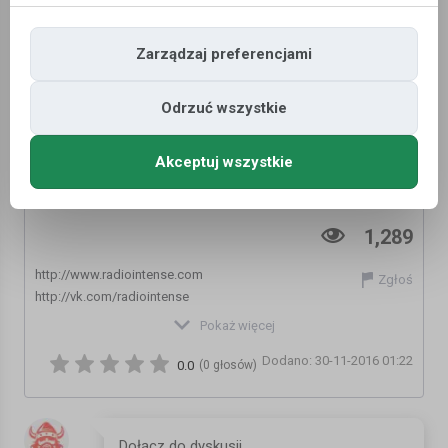
Zarządzaj preferencjami
Odrzuć wszystkie
Akceptuj wszystkie
Live @ Radio Intense 18.11.2013 - Dj Amely
1,289
http://www.radiointense.com
Zgłoś
http://vk.com/radiointense
Pokaż więcej
Download Radio Intense Android application:
Dodano: 30-11-2016 01:22
https://play.google.com/store/apps/details?
0.0
(0 głosów)
id=com.radio.radiointense
Online Radio Intense: http://all-fm.com/Ukraine/Radio-