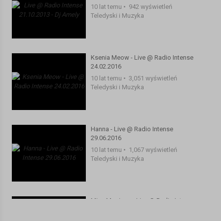
10 lat temu
•
942 wyświetleń
Krewella - Alive (Hardwell Remix)
Teledyski i Muzyka
Hardwell & Dyro feat. Bright Lights - Never Say Goodbye (Original
Mix)
A-Lab - Essex (Original Mix)
Felix Leiter & Marrs TV - Stop The Panic (Original Mix)
Ksenia Meow - Live @ Radio Intense
Fedde Le Grand and Sultan + Ned Shepard - No Good (Extended
24.02.2016
Mix)
10 lat temu
•
3,051 wyświetleń
DVBBS & Borgeous - Tsunami (Original Mix)
Teledyski i Muzyka
04. Hardwell - Spaceman
Dimitri Vegas, Like Mike & Yves V - Loops & Things (Original Mix)
Wolfgang Gartner, Skrillex - The Devil's Den (Original Mix)
Kategoria:
Teledyski i Muzyka
Hanna - Live @ Radio Intense
29.06.2016
10 lat temu
•
1,067 wyświetleń
Teledyski i Muzyka
Miss Monique - Live @ Radio Intense
05.07.2016