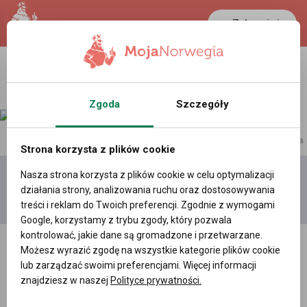
Zaloguj się
LANCASTER
1 NOK
33.1 °C
0.386 PLN
Zgoda
Szczegóły
reklama
Strona korzysta z plików cookie
Nasza strona korzysta z plików cookie w celu optymalizacji
Dodaj
Moje
Wszystkie
działania strony, analizowania ruchu oraz dostosowywania
film
filmy
filmy
treści i reklam do Twoich preferencji. Zgodnie z wymogami
Google, korzystamy z trybu zgody, który pozwala
kontrolować, jakie dane są gromadzone i przetwarzane.
Możesz wyrazić zgodę na wszystkie kategorie plików cookie
lub zarządzać swoimi preferencjami. Więcej informacji
znajdziesz w naszej
Polityce prywatności.