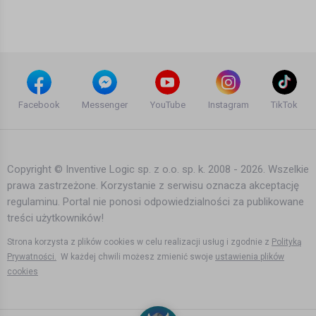
Agata Dymna
12 lat temu
•
3,766 wyświetleń
Inne
Cypis ~ Nie spać / Zwiedzać /
Zapierdalać (Official Video)
Facebook
Messenger
YouTube
Instagram
TikTok
10 lat temu
•
4,215 wyświetleń
Inne
Copyright © Inventive Logic sp. z o.o. sp. k. 2008 - 2026. Wszelkie
prawa zastrzeżone. Korzystanie z serwisu oznacza akceptację
Morskie safari, Norwegia | Podróżne
regulaminu. Portal nie ponosi odpowiedzialności za publikowane
#76
treści użytkowników!
Agata Dymna
11 lat temu
•
2,476 wyświetleń
Strona korzysta z plików cookies w celu realizacji usług i zgodnie z
Polityką
Inne
Prywatności.
W każdej chwili możesz zmienić swoje
ustawienia plików
cookies
Alkohol w Norwegii | Podróżne #82
Agata Dymna