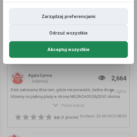
Zarządzaj preferencjami
Odrzuć wszystkie
Akceptuj wszystkie
Tam gdzie nie prowadzi żadna droga,
Norwegia | Podróżne #63
Agata Dymna
2,664
(xdymna)
Dziś zabieramy Was tam, gdzie nie prowadzi, żadna droga.
Zgłoś
Idziemy na piękną plażę w stronę NIEZACHODZĄCEGO słońca.
Pokaż więcej
Koniecznie zobaczcie ZDJĘCIA:
Dodano: 23-09-2013 08:39
http://www.podrozne.tk/2013/07/tam-gdzie-nie-prowadzi-zadna-
0.0
(0 głosów)
droga.html
Music by Dan-O at http://danosongs.com