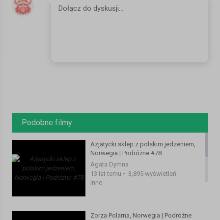
Zaciekawiliśmy Cię? Podobał Ci się film? Wpadaj częściej. Kliknij,
aby subskrybować i nie przegapić nowych odcinków:
https://www.youtube.com/subscription_center?
add_user=Podrozne
Więcej naszych podróży na http://www.podrozne.tk
Znajdziesz nas również w kilku innych miejscach:
http://www.facebook.com/podrozne
http://www.twitter.com/Podrozne
Podobne filmy
http://podrozne.tumblr.com/
Kategoria:
Inne
Azjatycki sklep z polskim jedzeniem,
Norwegia | Podróżne #78
Agata Dymna
13 lat temu
•
3,895 wyświetleń
Inne
Zorza Polarna, Norwegia | Podróżne