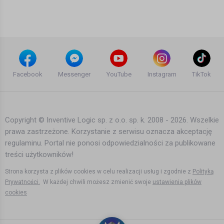
Agata Dymna
13 lat temu
•
3,894 wyświetleń
Inne
Przedświąteczny festyn, Norwegia |
Podróżne #87
Facebook
Messenger
YouTube
Instagram
TikTok
Agata Dymna
12 lat temu
•
1,705 wyświetleń
Inne
Copyright © Inventive Logic sp. z o.o. sp. k. 2008 - 2026. Wszelkie
prawa zastrzeżone. Korzystanie z serwisu oznacza akceptację
Tymczasem za kołem
regulaminu. Portal nie ponosi odpowiedzialności za publikowane
podbiegunowym, Norwegia |
Podróżne #84
treści użytkowników!
Agata Dymna
13 lat temu
•
2,803 wyświetleń
Strona korzysta z plików cookies w celu realizacji usług i zgodnie z
Polityką
Inne
Prywatności.
W każdej chwili możesz zmienić swoje
ustawienia plików
cookies
Tam gdzie nie prowadzi żadna droga,
Norwegia | Podróżne #63