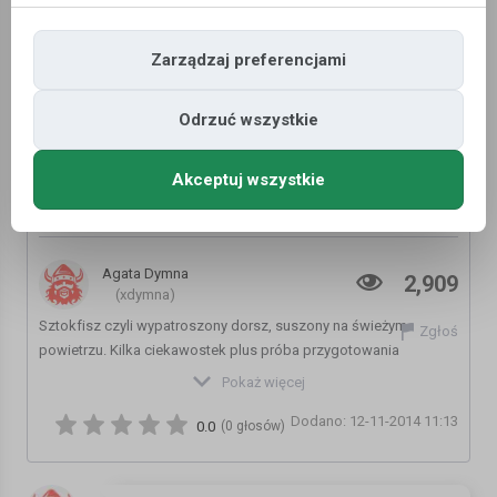
Zarządzaj preferencjami
Odrzuć wszystkie
Akceptuj wszystkie
Sztokfisz - suszona ryba, Norwegia |
Podróżne #67
Agata Dymna
2,909
(xdymna)
Sztokfisz czyli wypatroszony dorsz, suszony na świeżym
Zgłoś
powietrzu. Kilka ciekawostek plus próba przygotowania
przekąsek do piwa.
Pokaż więcej
Dodano: 12-11-2014 11:13
Zaciekawiliśmy Cię? Podobał Ci się film? Wpadaj częściej. Kliknij,
0.0
(0 głosów)
aby subskrybować i nie przegapić nowych odcinków:
https://www.youtube.com/subscription_center?
add_user=Podrozne