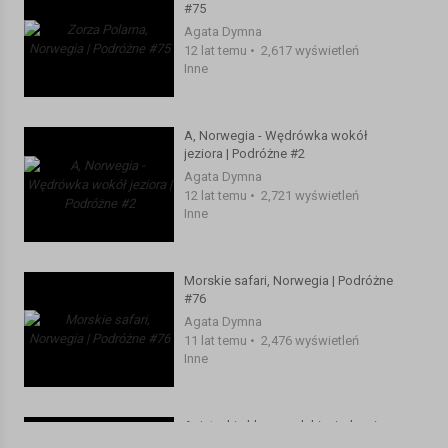
#75
Agata Dymna
12 lat temu
•
2,617 wyświetleń
Inne
A, Norwegia - Wędrówka wokół
jeziora | Podróżne #2
Agata Dymna
12 lat temu
•
2,721 wyświetleń
Inne
Morskie safari, Norwegia | Podróżne
#76
Agata Dymna
11 lat temu
•
2,476 wyświetleń
Inne
Azjatycki sklep z polskim jedzeniem,
Norwegia | Podróżne #78