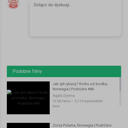
Więcej naszych podróży na http://www.podrozne.tk
Znajdziesz nas również w kilku innych miejscach:
http://www.facebook.com/podrozne
http://www.twitter.com/Podrozne
http://podrozne.tumblr.com/
Kategoria:
Inne
Podobne filmy
Jak żyli rybacy? Rorbu od środka,
Norwegia | Podróżne #86
Agata Dymna
12 lat temu
•
3,114 wyświetleń
Inne
Zorza Polarna, Norwegia | Podróżne