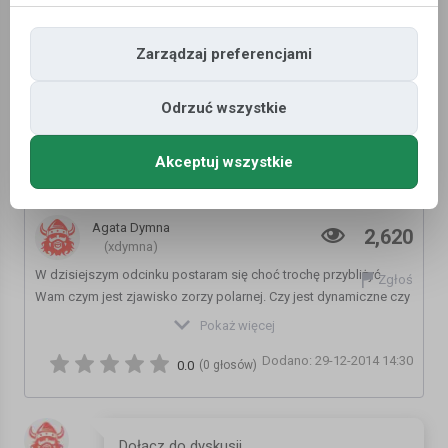
Zarządzaj preferencjami
Odrzuć wszystkie
Akceptuj wszystkie
Zorza Polarna, Norwegia | Podróżne #75
Agata Dymna
2,620
(xdymna)
W dzisiejszym odcinku postaram się choć trochę przybliżyć
Zgłoś
Wam czym jest zjawisko zorzy polarnej. Czy jest dynamiczne czy
statyczne? Jak powstaje? Odpowiedzi na te i inne pytania
Pokaż więcej
znajdziecie w filmie.
Dodano: 29-12-2014 14:30
0.0
(0 głosów)
Moje zdjęcia: http://www.podrozne.tk/2013/09/zorza-polarna-
norwegia.html
Zdjęcia kumpla z tego dnia trochę bardziej profesjonalne: