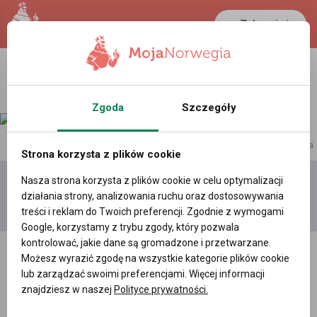
Zaloguj się
LANCASTER
1 NOK
32.2 °C
0.3881 PLN
Zgoda
Szczegóły
reklama
Strona korzysta z plików cookie
Nasza strona korzysta z plików cookie w celu optymalizacji
Dodaj
Moje
Wszystkie
działania strony, analizowania ruchu oraz dostosowywania
film
filmy
filmy
treści i reklam do Twoich preferencji. Zgodnie z wymogami
Google, korzystamy z trybu zgody, który pozwala
kontrolować, jakie dane są gromadzone i przetwarzane.
Możesz wyrazić zgodę na wszystkie kategorie plików cookie
lub zarządzać swoimi preferencjami. Więcej informacji
znajdziesz w naszej
Polityce prywatności.