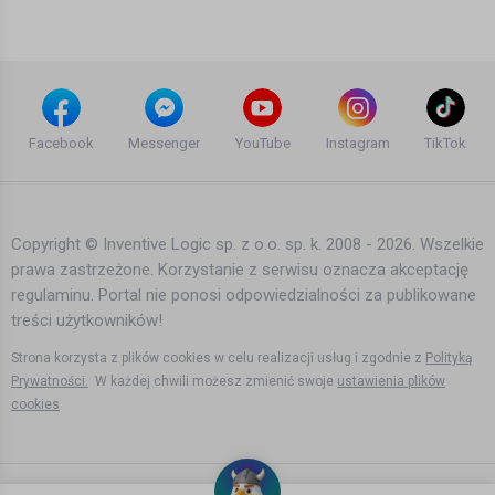
12 lat temu
•
2,911 wyświetleń
Inne
Tymczasem za kołem
podbiegunowym, Norwegia |
Facebook
Messenger
YouTube
Instagram
TikTok
Podróżne #84
Agata Dymna
13 lat temu
•
2,806 wyświetleń
Inne
Copyright © Inventive Logic sp. z o.o. sp. k. 2008 - 2026. Wszelkie
prawa zastrzeżone. Korzystanie z serwisu oznacza akceptację
Tam gdzie nie prowadzi żadna droga,
regulaminu. Portal nie ponosi odpowiedzialności za publikowane
Norwegia | Podróżne #63
treści użytkowników!
Agata Dymna
13 lat temu
•
2,664 wyświetleń
Strona korzysta z plików cookies w celu realizacji usług i zgodnie z
Polityką
Inne
Prywatności.
W każdej chwili możesz zmienić swoje
ustawienia plików
cookies
Jak żyli rybacy? Rorbu od środka,
Norwegia | Podróżne #86
Agata Dymna