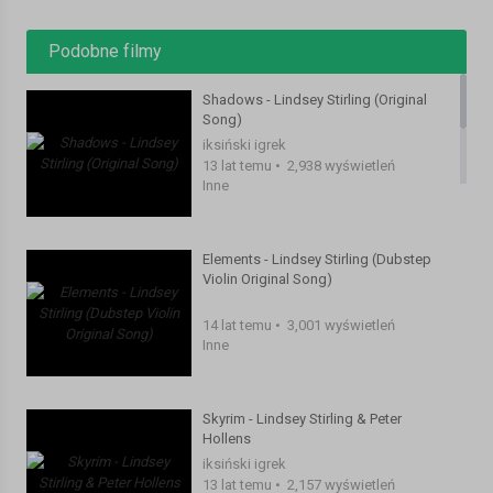
Podobne filmy
Shadows - Lindsey Stirling (Original
Song)
iksiński igrek
13 lat temu
•
2,938 wyświetleń
Inne
Elements - Lindsey Stirling (Dubstep
Violin Original Song)
14 lat temu
•
3,001 wyświetleń
Inne
Skyrim - Lindsey Stirling & Peter
Hollens
iksiński igrek
13 lat temu
•
2,157 wyświetleń