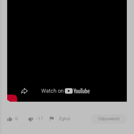
https://www.youtube.com/lindseytime
Sign up for my super-cool newsletter here ;)
http://lindseystirling.fanbridge.com/
Kategoria:
Inne
0
-17
Zgłoś
Odpowiedz