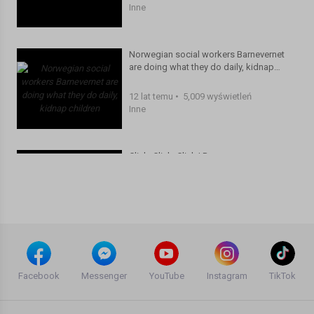
Inne
Norwegian social workers Barnevernet
are doing what they do daily, kidnap
children
12 lat temu
•
5,009 wyświetleń
Inne
Click, Click, Click | Bergen
Agata Dymna
12 lat temu
•
5,897 wyświetleń
Inne
Oslo: The Journey to Car-free
Magdalena Mezgier
Facebook
Messenger
YouTube
Instagram
TikTok
9 lat temu
•
5,135 wyświetleń
Inne