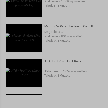
9 lat temu
•
1,569 wyświetleń
Teledyski i Muzyka
Maroon 5 - Girls Like You ft. Cardi B
Magdalena Ch.
7 lat temu
•
801 wyświetleń
Teledyski i Muzyka
ATB - Feel You Like A River
15 lat temu
•
1,657 wyświetleń
Teledyski i Muzyka
Moby & The Void Pacific Choir - Are
You Lost In The World Like Me (Official
Video)