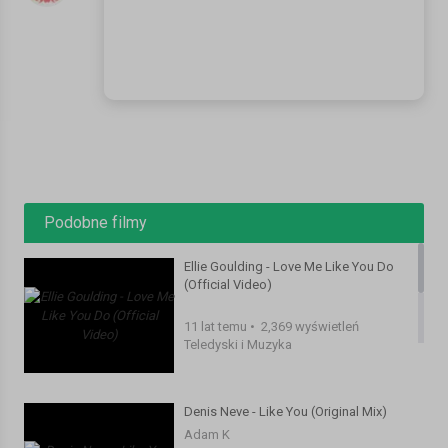
Podobne filmy
Ellie Goulding - Love Me Like You Do
(Official Video)
11 lat temu
•
2,369 wyświetleń
Teledyski i Muzyka
Denis Neve - Like You (Original Mix)
Adam K