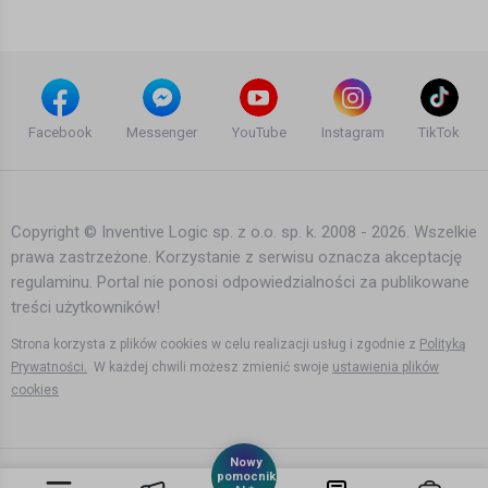
10 lat temu
•
1,388 wyświetleń
Teledyski i Muzyka
Emma Hewitt - Miss You Paradise
(Original Mix) [Official Music Video]
Facebook
Messenger
YouTube
Instagram
TikTok
ryszard ohucki1 ohucki
10 lat temu
•
3,491 wyświetleń
Teledyski i Muzyka
Copyright © Inventive Logic sp. z o.o. sp. k. 2008 - 2026. Wszelkie
prawa zastrzeżone. Korzystanie z serwisu oznacza akceptację
Benny Benassi vs. Marshall Jefferson -
regulaminu. Portal nie ponosi odpowiedzialności za publikowane
Move Your Body (2012 version)
[Official Video HD]
treści użytkowników!
P a u l i n a
14 lat temu
•
1,245 wyświetleń
Strona korzysta z plików cookies w celu realizacji usług i zgodnie z
Polityką
Teledyski i Muzyka
Prywatności.
W każdej chwili możesz zmienić swoje
ustawienia plików
cookies
Los Colorados Hot & cold
Daniel Szozda
Nowy
17 lat temu
•
7,073 wyświetleń
pomocnik
Teledyski i Muzyka