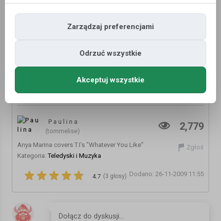
Zarządzaj preferencjami
Odrzuć wszystkie
Akceptuj wszystkie
Anya Marina - Whatever You Like (album
version)
P a u l i n a
2,779
(tommelise)
Anya Marina covers T.I's "Whatever You Like"
Zgłoś
Kategoria:
Teledyski i Muzyka
Dodano: 26-11-2009 11:55
4.7
(3 głosy)