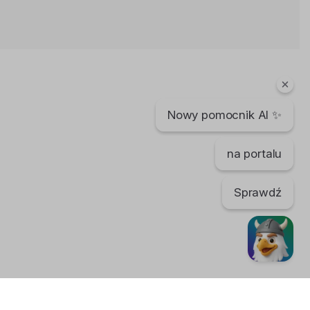
Ceny w Norwegii i Polsce się
zrównują
Bartek Karpowski
162 dni temu
•
543 wyświetleń
Filmy instruktażowe
Nowy pomocnik AI ✨
Za drogo na wynajem w Norwegii
Bartek Karpowski
3 lata temu
•
3,296 wyświetleń
na portalu
Filmy instruktażowe
Sprawdź
Więcej PIENIĘDZY dla
PRACOWNIKÓW w Norwegii
Bartek Karpowski
113 dni temu
•
614 wyświetleń
Filmy instruktażowe