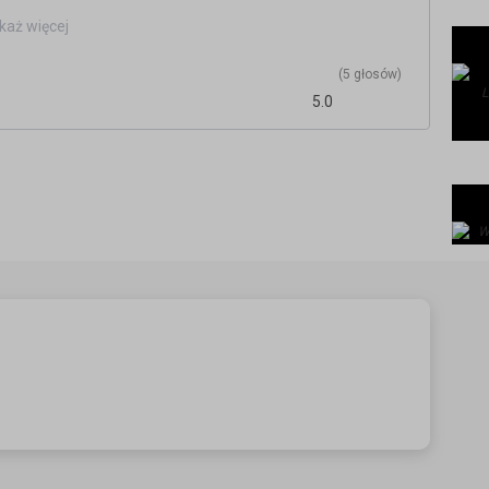
każ więcej
(5 głosów)
5.0
/
.pl/