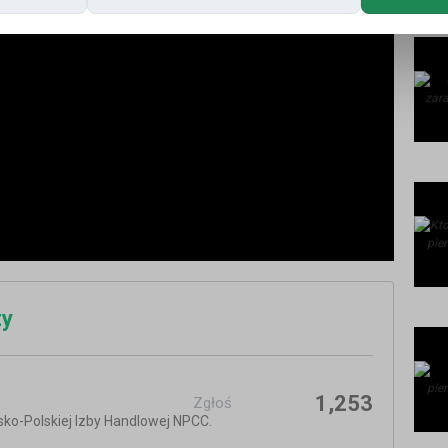
zy
1,253
Zgłoś
ko-Polskiej Izby Handlowej NPCC.