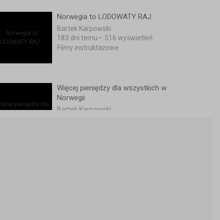
Norwegia to LODOWATY RAJ
Bartek Karpowski
183 dni temu
•
516 wyświetleń
Filmy instruktażowe
Więcej pieniędzy dla wszystkich w
Norwegii
Bartek Karpowski
3 lata temu
•
1,100 wyświetleń
Filmy instruktażowe
Drogi śnieg w Norwegii
Bartek Karpowski
5 lat temu
•
3,159 wyświetleń
Filmy instruktażowe