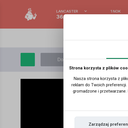
LANCASTER
1 NOK
36.9 °C
0.386 
Dodaj film
Moje filmy
Strona korzysta z plików coo
Nasza strona korzysta z plik
reklam do Twoich preferencji
gromadzone i przetwarzane. 
Zarządzaj preferen