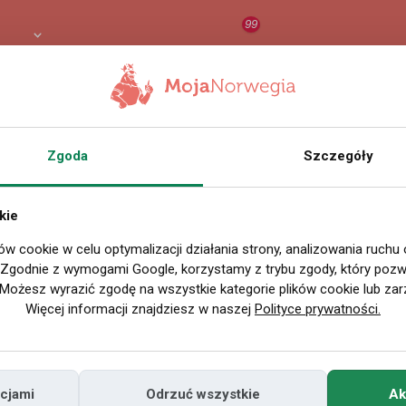
99
PLN
RAPORT
ORZEŁ AI
O
Zgoda
Szczegóły
Wszystkie filmy
kie
ów cookie w celu optymalizacji działania strony, analizowania ruchu
P
. Zgodnie z wymogami Google, korzystamy z trybu zgody, który pozwa
Możesz wyrazić zgodę na wszystkie kategorie plików cookie lub zar
Więcej informacji znajdziesz w naszej
Polityce prywatności.
cjami
Odrzuć wszystkie
Ak