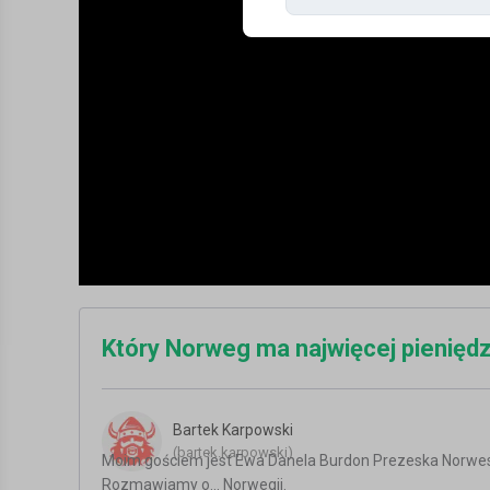
Który Norweg ma najwięcej pienięd
Bartek Karpowski
(bartek.karpowski)
Moim gościem jest Ewa Danela Burdon Prezeska Norwes
Rozmawiamy o... Norwegii.