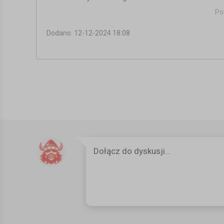
Po
Wszystko w programie.
Dodano: 12-12-2024 18:08
SERWIS:
https://www.mojanorwegia.pl/
FACEBOOK:
https://www.facebook.com/mojanorwegiapl
INSTAGRAM:
https://www.instagram.com/mojanorwegia
#norwegia #podsumowanie #zarobki
Kategoria:
Filmy instruktażowe