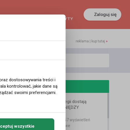
Zaloguj się
KREDYTY
GŁOSZENIA
PRACA
reklama | kup tutaj
»
 oraz dostosowywania treści i
odobne filmy
la kontrolować, jakie dane są
ządzać swoimi preferencjami.
POLACY z Norwegii dostają
NAJWIĘCEJ PIENIĘDZY
Bartek Karpowski
129 dni temu
•
457 wyświetleń
Filmy instruktażowe
ceptuj wszystkie