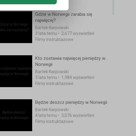
Gdzie w Norwegii zarabia się
najwięcej?
Bartek Karpowski
3 lata temu
•
2,677 wyświetleń
Filmy instruktażowe
Kto zostawia najwięcej pieniędzy w
Norwegii
Bartek Karpowski
3 lata temu
•
1,984 wyświetleń
Filmy instruktażowe
Będzie deszcz pieniędzy w Norwegii
Bartek Karpowski
4 lata temu
•
3,076 wyświetleń
Filmy instruktażowe