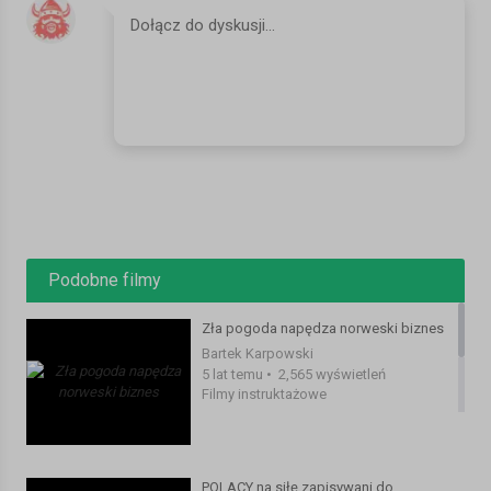
INSTAGRAM:
https://www.instagram.com/mojanorwegia.pl/
#norwegia #podsumowanie #zarobki
Kategoria:
Filmy instruktażowe
Podobne filmy
Zła pogoda napędza norweski biznes
Bartek Karpowski
5 lat temu
•
2,565 wyświetleń
Filmy instruktażowe
POLACY na siłę zapisywani do