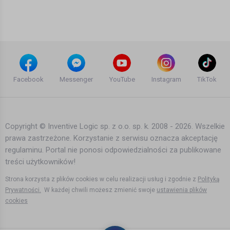
Bartek Karpowski
4 lata temu
•
2,936 wyświetleń
Filmy instruktażowe
Norweskimi pieniędzmi rządzi szef
NATO
Facebook
Messenger
YouTube
Instagram
TikTok
Bartek Karpowski
2 lata temu
•
864 wyświetleń
Filmy instruktażowe
Copyright © Inventive Logic sp. z o.o. sp. k. 2008 - 2026. Wszelkie
prawa zastrzeżone. Korzystanie z serwisu oznacza akceptację
Norweski NAV nie ma pieniędzy na
regulaminu. Portal nie ponosi odpowiedzialności za publikowane
zasiłki
treści użytkowników!
Bartek Karpowski
360 dni temu
•
865 wyświetleń
Strona korzysta z plików cookies w celu realizacji usług i zgodnie z
Polityką
Filmy instruktażowe
Prywatności.
W każdej chwili możesz zmienić swoje
ustawienia plików
cookies
Norweskie pensje są za wysokie
Bartek Karpowski