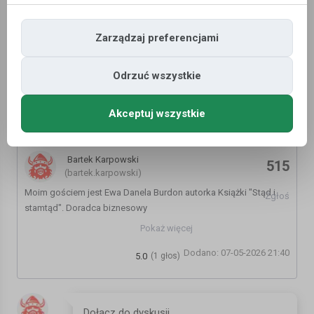
Zarządzaj preferencjami
Odrzuć wszystkie
Akceptuj wszystkie
Kiedy przyjdą zmiany w Norwegii?
Bartek Karpowski
515
(bartek.karpowski)
Moim gościem jest Ewa Danela Burdon autorka Książki "Stąd i
Zgłoś
stamtąd". Doradca biznesowy
Pokaż więcej
Książka: "STĄD i STAMTĄD":
Dodano: 07-05-2026 21:40
https://www.ewadanela.com/category/all-products
5.0
(1 głos)
Partner kanału -
https://www.multinor.no/
- norweskie formalności
bez stresu!