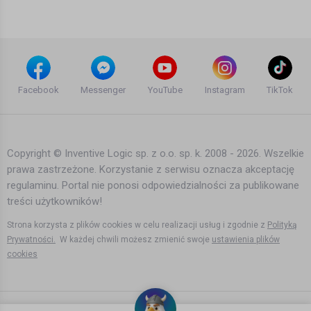
7 lat temu
•
5,789 wyświetleń
Filmy instruktażowe
Przyjechałem do Norwegii kiedy było
tu 100 Polaków
Facebook
Messenger
YouTube
Instagram
TikTok
Bartek Karpowski
5 lat temu
•
3,881 wyświetleń
Filmy instruktażowe
Copyright © Inventive Logic sp. z o.o. sp. k. 2008 - 2026. Wszelkie
prawa zastrzeżone. Korzystanie z serwisu oznacza akceptację
Kiedy zdejmiemy maseczki? - Paweł
regulaminu. Portal nie ponosi odpowiedzialności za publikowane
Stefanoff epidemiolog z
Folkehelseinstituttet
treści użytkowników!
Bartek Karpowski
6 lat temu
•
4,587 wyświetleń
Strona korzysta z plików cookies w celu realizacji usług i zgodnie z
Polityką
Filmy instruktażowe
Prywatności.
W każdej chwili możesz zmienić swoje
ustawienia plików
cookies
Jak to jest żyć na emigracji w
Norwegii?
Bartek Karpowski