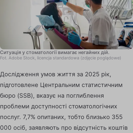
Ситуація у стоматології вимагає негайних дій.
Fot. Adobe Stock, licencja standardowa (zdjęcie poglądowe)
Дослідження умов життя за 2025 рік,
підготовлене Центральним статистичним
бюро (SSB), вказує на поглиблення
проблеми доступності стоматологічних
послуг. 7,7% опитаних, тобто близько 355
000 осіб, заявляють про відсутність коштів