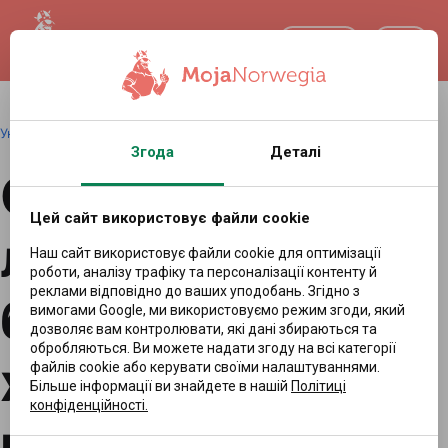
UA
Українська
|
Redakcja
|
27.04.2026 09:01
Згода
Деталі
Стоматолог
Цей сайт використовує файли cookie
лише для
Наш сайт використовує файли cookie для оптимізації
роботи, аналізу трафіку та персоналізації контенту й
реклами відповідно до ваших уподобань. Згідно з
багатих? Партії
вимогами Google, ми використовуємо режим згоди, який
дозволяє вам контролювати, які дані збираються та
обробляються. Ви можете надати згоду на всі категорії
хочуть змін
файлів cookie або керувати своїми налаштуваннями.
Більше інформації ви знайдете в нашій
Політиці
конфіденційності.
понад поділами