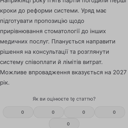
Наприкінці року п’ять партій погодили перші
кроки до реформи системи. Уряд має
підготувати пропозицію щодо
прирівнювання стоматології до інших
медичних послуг. Планується направити
рішення на консультації та розглянути
систему співоплати й лімітів витрат.
Можливе впровадження вказується на 2027
рік.
Як ви оцінюєте tę статтю?
0
0
0
0
0