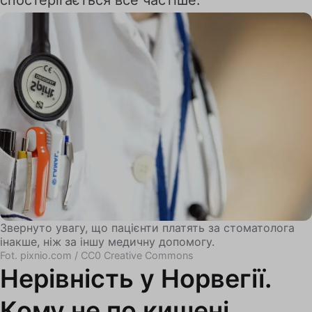
спостерігається все частіше.
Звернуто увагу, що пацієнти платять за стоматолога
інакше, ніж за іншу медичну допомогу.
Fot. pixnio.com / CC0 Creative Commons
Нерівність у Норвегії.
Кому не по кишені