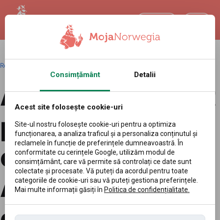
RO
Română
|
Redakcja
|
03.06.2026 09:01
Consimțământ
Detalii
Așa s-a schimbat
Acest site folosește cookie-uri
piața mașinilor
Site-ul nostru folosește cookie-uri pentru a optimiza
funcționarea, a analiza traficul și a personaliza conținutul și
reclamele în funcție de preferințele dumneavoastră. În
electrice.
conformitate cu cerințele Google, utilizăm modul de
consimțământ, care vă permite să controlați ce date sunt
colectate și procesate. Vă puteți da acordul pentru toate
Autonomia a
categoriile de cookie-uri sau vă puteți gestiona preferințele.
Mai multe informații găsiți în
Politica de confidențialitate.
crescut, costul