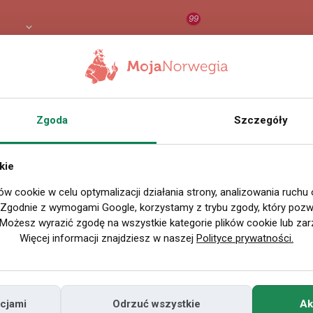
99
 PLN
RAPORT
ORZEŁ AI
O
 w Norwegii
Zgoda
Szczegóły
SZUKAJ
kie
a w Oslo
ów cookie w celu optymalizacji działania strony, analizowania ruchu
. Zgodnie z wymogami Google, korzystamy z trybu zgody, który pozwa
Możesz wyrazić zgodę na wszystkie kategorie plików cookie lub zar
Więcej informacji znajdziesz w naszej
Polityce prywatności.
ia: 106220
:
Umeblowane
cjami
Odrzuć wszystkie
Ak