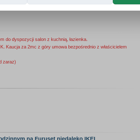
do dyspozycji salon z kuchnią, łazienka.
OK. Kaucja za 2mc z góry umowa bezpośrednio z właścicielem
d zaraz)
dzinnym na Furuset niedaleko IKEI