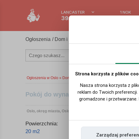
LANCASTER
1 NOK
39.2 °C
0.3875
Ogłoszenia
/
Dom i mieszkanie
/ Mam do wynajęcia
Strona korzysta z plików coo
Ogłoszenia w Oslo »
Dom i mieszkanie w Oslo »
Mam do wynajęci
Nasza strona korzysta z plik
reklam do Twoich preferencji
Pokój do wynajęcia. Oslo-Holmlia
gromadzone i przetwarzane. 
Oslo, okręg miasta, Oslo
| 06-05-2026 21:28 | Numer ogłoszen
Powierzchnia:
Liczba pokoi
20 m2
1
Zarządzaj preferen