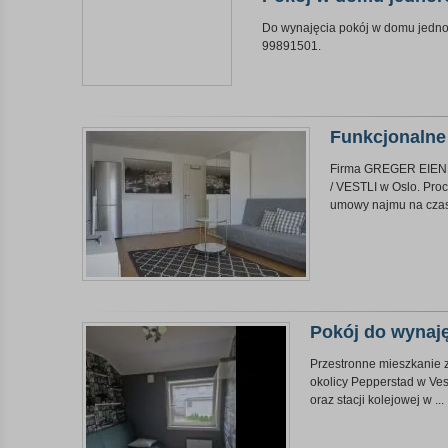
Do wynajęcia pokój w domu jednor
99891501.
Funkcjonalne 
Firma GREGER EIEND
/ VESTLI w Oslo. Pro
umowy najmu na czas 
Pokój do wynaj
Przestronne mieszkanie z
okolicy Pepperstad w Ve
oraz stacji kolejowej w ...