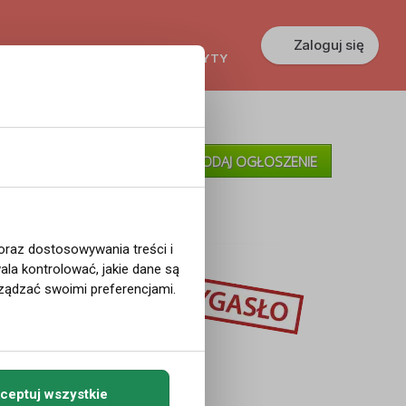
Zaloguj się
KREDYTY
GŁOSZENIA
PRACA
»
Moje Ogłoszenia
DODAJ OGŁOSZENIE
»
Pomoc
 oraz dostosowywania treści i
la kontrolować, jakie dane są
ządzać swoimi preferencjami.
ceptuj wszystkie