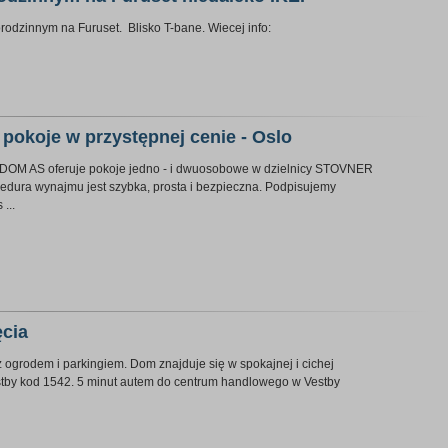
odzinnym na Furuset. Blisko T-bane. Wiecej info:
pokoje w przystępnej cenie - Oslo
OM AS oferuje pokoje jedno - i dwuosobowe w dzielnicy STOVNER
cedura wynajmu jest szybka, prosta i bezpieczna. Podpisujemy
...
ęcia
 ogrodem i parkingiem. Dom znajduje się w spokajnej i cichej
stby kod 1542. 5 minut autem do centrum handlowego w Vestby