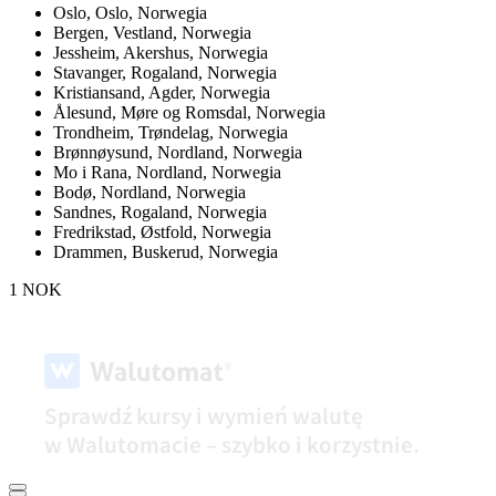
Oslo,
Oslo, Norwegia
Bergen,
Vestland, Norwegia
Jessheim,
Akershus, Norwegia
Stavanger,
Rogaland, Norwegia
Kristiansand,
Agder, Norwegia
Ålesund,
Møre og Romsdal, Norwegia
Trondheim,
Trøndelag, Norwegia
Brønnøysund,
Nordland, Norwegia
Mo i Rana,
Nordland, Norwegia
Bodø,
Nordland, Norwegia
Sandnes,
Rogaland, Norwegia
Fredrikstad,
Østfold, Norwegia
Drammen,
Buskerud, Norwegia
1 NOK