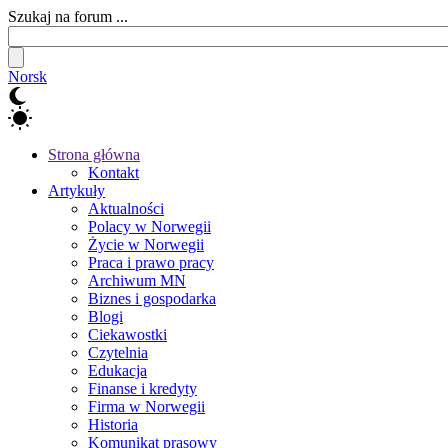
Szukaj na forum ...
Norsk
Strona główna
Kontakt
Artykuły
Aktualności
Polacy w Norwegii
Życie w Norwegii
Praca i prawo pracy
Archiwum MN
Biznes i gospodarka
Blogi
Ciekawostki
Czytelnia
Edukacja
Finanse i kredyty
Firma w Norwegii
Historia
Komunikat prasowy