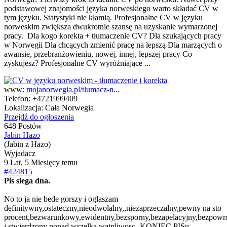
podstawowej znajomości języka norweskiego warto składać CV w
tym języku. Statystyki nie kłamią. Profesjonalne CV w języku
norweskim zwiększa dwukrotnie szansę na uzyskanie wymarzonej
pracy. Dla kogo korekta + tłumaczenie CV? Dla szukających pracy
w Norwegii Dla chcących zmienić pracę na lepszą Dla marzących o
awansie, przebranżowieniu, nowej, innej, lepszej pracy Co
zyskujesz? Profesjonalne CV wyróżniające ...
www:
mojanorwegia.pl/tlumacz-n...
Telefon:
+4721999409
Lokalizacja:
Cała Norwegia
Przejdź do ogłoszenia
648 Postów
Jabin Hazo
(Jabin z Hazo)
Wyjadacz
9 Lat, 5 Miesięcy temu
#424815
Pis siega dna.
No to ja nie bede gorszy i oglaszam
definitywny,ostateczny,nieodwolalny,,niezaprzeczalny,pewny na sto
procent,bezwarunkowy,ewidentny,bezsporny,bezapelacyjny,bezpowro
i stwierdzony ponad wszelka watpliwosc -KONIEC PISu.