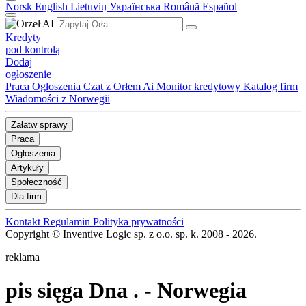
Norsk
English
Lietuvių
Українська
Română
Español
Kredyty
pod kontrolą
Dodaj
ogłoszenie
Praca
Ogłoszenia
Czat z Orłem Ai
Monitor kredytowy
Katalog firm
Wiadomości z Norwegii
Załatw sprawy
Praca
Ogłoszenia
Artykuły
Społeczność
Dla firm
Kontakt
Regulamin
Polityka prywatności
Copyright © Inventive Logic sp. z o.o. sp. k. 2008 - 2026.
reklama
pis sięga Dna .
- Norwegia