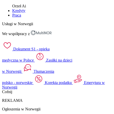
Orzeł
Ai
Kredyty
Praca
Usługi w Norwegii
We współpracy z
Dokument S1 - opieka
medyczna w Polsce
Zasiłki na dzieci
w Norwegii
Tłumaczenia
polsko - norweskie
Korekta podatku
Emerytura w
Norwegii
Cofnij
REKLAMA
Ogłoszenia w Norwegii