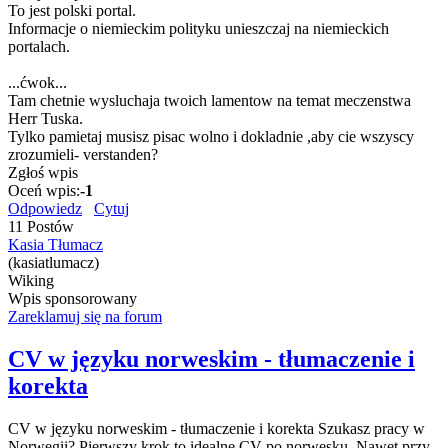
To jest polski portal.
Informacje o niemieckim polityku unieszczaj na niemieckich
portalach.
...ćwok...
Tam chetnie wysluchaja twoich lamentow na temat meczenstwa
Herr Tuska.
Tylko pamietaj musisz pisac wolno i dokladnie ,aby cie wszyscy
zrozumieli- verstanden?
Zgłoś wpis
Oceń wpis:
-1
Odpowiedz
Cytuj
11 Postów
Kasia Tłumacz
(kasiatlumacz)
Wiking
Wpis sponsorowany
Zareklamuj się na forum
CV w języku norweskim - tłumaczenie i
korekta
CV w języku norweskim - tłumaczenie i korekta Szukasz pracy w
Norwegii? Pierwszy krok to idealne CV po norwesku. Nawet przy