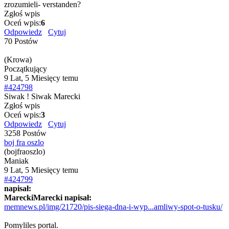
zrozumieli- verstanden?
Zgłoś wpis
Oceń wpis:
6
Odpowiedz
Cytuj
70 Postów
(Krowa)
Początkujący
9 Lat, 5 Miesięcy temu
#424798
Siwak ! Siwak Marecki
Zgłoś wpis
Oceń wpis:
3
Odpowiedz
Cytuj
3258 Postów
boj fra oszlo
(bojfraoszlo)
Maniak
9 Lat, 5 Miesięcy temu
#424799
napisał:
MareckiMarecki napisał:
memnews.pl/img/21720/pis-siega-dna-i-wyp...amliwy-spot-o-tusku/
Pomyliles portal.