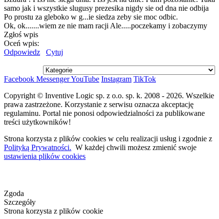
samo jak i wszystkie slugusy prezesika nigdy sie od dna nie odbija
Po prostu za gleboko w g...ie siedza zeby sie moc odbic.
Ok, ok.......wiem ze nie mam racji
Ale.....poczekamy i zobaczymy
Zgłoś wpis
Oceń wpis:
Odpowiedz
Cytuj
Facebook
Messenger
YouTube
Instagram
TikTok
Copyright © Inventive Logic sp. z o.o. sp. k. 2008 - 2026. Wszelkie
prawa zastrzeżone. Korzystanie z serwisu oznacza akceptację
regulaminu. Portal nie ponosi odpowiedzialności za publikowane
treści użytkowników!
Strona korzysta z plików cookies w celu realizacji usług i zgodnie z
Polityką Prywatności.
W każdej chwili możesz zmienić swoje
ustawienia plików cookies
Zgoda
Szczegóły
Strona korzysta z plików cookie