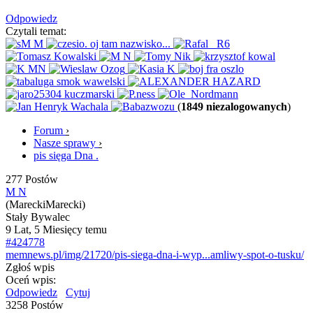
Odpowiedz
Czytali temat:
(
1849 niezalogowanych
)
Forum
›
Nasze sprawy
›
pis sięga Dna .
277 Postów
M N
(MareckiMarecki)
Stały Bywalec
9 Lat, 5 Miesięcy temu
#424778
memnews.pl/img/21720/pis-siega-dna-i-wyp...amliwy-spot-o-tusku/
Zgłoś wpis
Oceń wpis:
Odpowiedz
Cytuj
3258 Postów