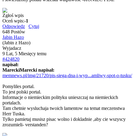
Zgłoś wpis
Oceń wpis:
-1
Odpowiedz
Cytuj
648 Postów
Jabin Hazo
(Jabin z Hazo)
Wyjadacz
9 Lat, 5 Miesięcy temu
#424820
napisał:
MareckiMarecki napisał:
memnews.pl/img/21720/pis-siega-dna-i-wyp...amliwy-spot-o-tusku/
Pomyliles portal.
To jest polski portal.
Informacje o niemieckim polityku unieszczaj na niemieckich
portalach.
Tam chetnie wysluchaja twoich lamentow na temat meczenstwa
Herr Tuska.
Tylko pamietaj musisz pisac wolno i dokladnie ,aby cie wszyscy
zrozumieli- verstanden?