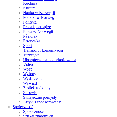
Kuchnia
Kultura
Nauka w Norwegii
Podatki w Norwegii
Polityka
Praca i pieniądze
Praca w Norwegii
På norsk
Rozrywka
Sport
Transport i komunikacja
Turystyka
Ubezpieczenia i odszkodowania
Video
Wośp
Wybory
Wydarzenia
Wywiad
Zasiłek rodzinny
Zdrowie
Świąteczne pomysły
Artykuł sponsorowany
Społeczność
Społeczność
Szukaj znajomych