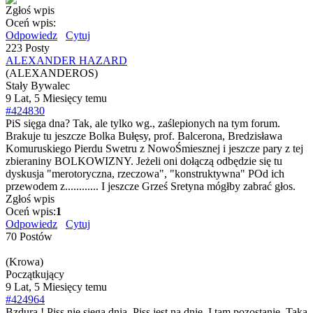
Zgłoś wpis
Oceń wpis:
Odpowiedz
Cytuj
223 Posty
ALEXANDER HAZARD
(ALEXANDEROS)
Stały Bywalec
9 Lat, 5 Miesięcy temu
#424830
PiS sięga dna? Tak, ale tylko wg., zaślepionych na tym forum.
Brakuje tu jeszcze Bolka Bułęsy, prof. Balcerona, Bredzisława
Komuruskiego Pierdu Swetru z NowoŚmiesznej i jeszcze pary z tej
zbieraniny BOLKOWIZNY. Jeżeli oni dołączą odbędzie się tu
dyskusja "merotoryczna, rzeczowa", "konstruktywna" POd ich
przewodem z............ I jeszcze Grześ Sretyna mógłby zabrać głos.
Zgłoś wpis
Oceń wpis:
1
Odpowiedz
Cytuj
70 Postów
(Krowa)
Początkujący
9 Lat, 5 Miesięcy temu
#424964
Bzdura ! Piss nie siega dnia. Piss jest na dnie. I tam pozostanie. Taka