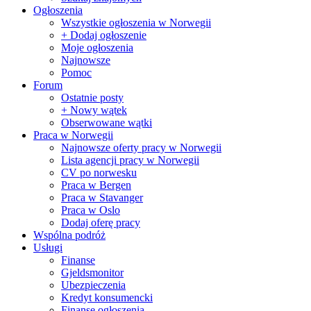
Ogłoszenia
Wszystkie ogłoszenia w Norwegii
+ Dodaj ogłoszenie
Moje ogłoszenia
Najnowsze
Pomoc
Forum
Ostatnie posty
+ Nowy wątek
Obserwowane wątki
Praca w Norwegii
Najnowsze oferty pracy w Norwegii
Lista agencji pracy w Norwegii
CV po norwesku
Praca w Bergen
Praca w Stavanger
Praca w Oslo
Dodaj oferę pracy
Wspólna podróż
Usługi
Finanse
Gjeldsmonitor
Ubezpieczenia
Kredyt konsumencki
Finanse ogłoszenia