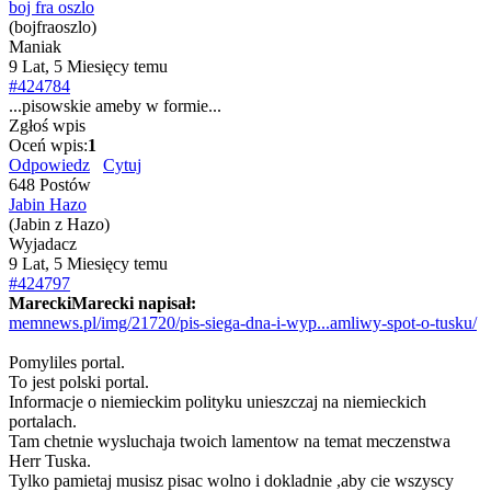
boj fra oszlo
(bojfraoszlo)
Maniak
9 Lat, 5 Miesięcy temu
#424784
...pisowskie ameby w formie...
Zgłoś wpis
Oceń wpis:
1
Odpowiedz
Cytuj
648 Postów
Jabin Hazo
(Jabin z Hazo)
Wyjadacz
9 Lat, 5 Miesięcy temu
#424797
MareckiMarecki napisał:
memnews.pl/img/21720/pis-siega-dna-i-wyp...amliwy-spot-o-tusku/
Pomyliles portal.
To jest polski portal.
Informacje o niemieckim polityku unieszczaj na niemieckich
portalach.
Tam chetnie wysluchaja twoich lamentow na temat meczenstwa
Herr Tuska.
Tylko pamietaj musisz pisac wolno i dokladnie ,aby cie wszyscy