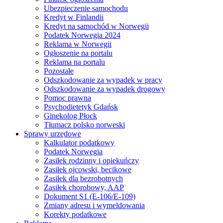
Ubezpieczenie samochodu
Kredyt w Finlandii
Kredyt na samochód w Norwegii
Podatek Norwegia 2024
Reklama w Norwegii
Ogłoszenie na portalu
Reklama na portalu
Pozostałe
Odszkodowanie za wypadek w pracy
Odszkodowanie za wypadek drogowy
Pomoc prawna
Psychodietetyk Gdańsk
Ginekolog Płock
Tłumacz polsko norweski
Sprawy urzędowe
Kalkulator podatkowy
Podatek Norwegia
Zasiłek rodzinny i opiekuńczy
Zasiłek ojcowski, becikowe
Zasiłek dla bezrobotnych
Zasiłek chorobowy, AAP
Dokument S1 (E-106/E-109)
Zmiany adresu i wymeldowania
Korekty podatkowe