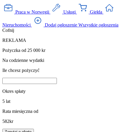
Praca w Norwegii
Usługi
Giełda
Nieruchomości
Dodaj ogłoszenie
Wszystkie ogłoszenia
Cofnij
REKLAMA
Pożyczka od 25 000 kr
Na codzienne wydatki
Ile chcesz pożyczyć
Okres spłaty
5
lat
Rata miesięczna od
582
kr
Zapytaj o ofertę