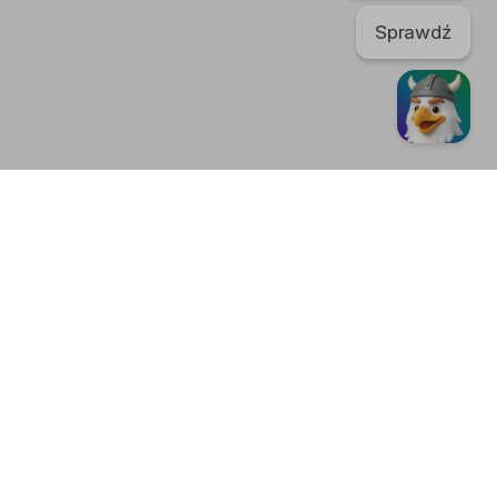
Sprawdź
TikTok
regulaminu. Portal nie ponosi odpowiedzialności za publikowane
nić swoje
ustawienia plików cookies