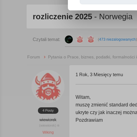
rozliczenie 2025
- Norwegia
Czytali temat:
(
473 niezalogowanych
)
›
Forum
Pytania o Prace, biznes, podatki, formalności 
1 Rok, 3 Miesięcy temu
Witam,
muszę zmienić standard dedu
4 Posty
ukryte czy jak inaczej możn
wiewiorek
Pozdrawiam
(wiewiorek)
Wiking