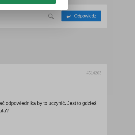
Odpowiedz
#514203
ć odpowiednika by to uczynić. Jest to gdzieś
ała?