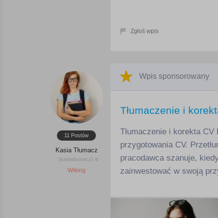
Zgłoś wpis
Wpis sponsorowany
Tłumaczenie i korek
Tłumaczenie i korekta CV P
11 Postów
przygotowania CV. Przetłu
Kasia Tłumacz
pracodawca szanuje, kiedy
(kasiatlumacz)
zainwestować w swoją przy
Wiking