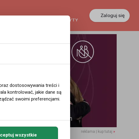
Zaloguj się
KREDYTY
GŁOSZENIA
PRACA
 oraz dostosowywania treści i
la kontrolować, jakie dane są
ządzać swoimi preferencjami.
reklama | kup tutaj
»
ceptuj wszystkie