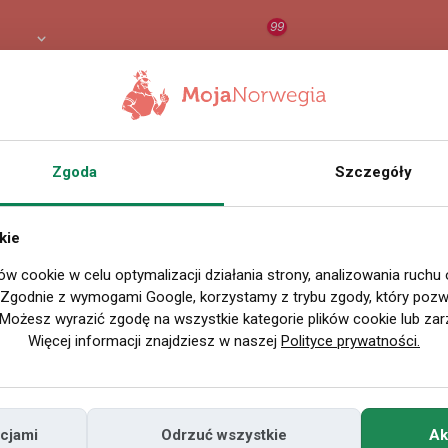
99
PLN
RAPORT
ORZEŁ AI
O
Zgoda
Szczegóły
kie
ów cookie w celu optymalizacji działania strony, analizowania ruchu
. Zgodnie z wymogami Google, korzystamy z trybu zgody, który pozwa
Możesz wyrazić zgodę na wszystkie kategorie plików cookie lub zar
Więcej informacji znajdziesz w naszej
Polityce prywatności.
cjami
Odrzuć wszystkie
Ak