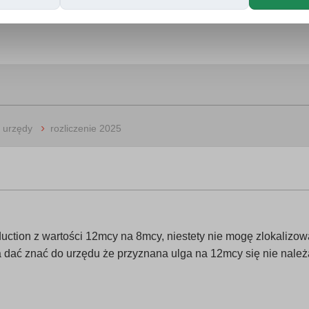
›
i urzędy
rozliczenie 2025
ction z wartości 12mcy na 8mcy, niestety nie mogę zlokalizowa
a dać znać do urzędu że przyznana ulga na 12mcy się nie należ