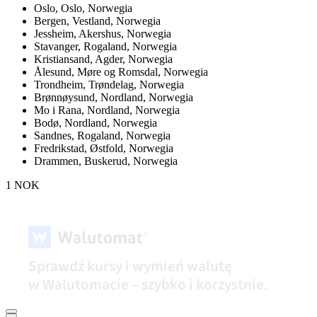
Oslo,
Oslo, Norwegia
Bergen,
Vestland, Norwegia
Jessheim,
Akershus, Norwegia
Stavanger,
Rogaland, Norwegia
Kristiansand,
Agder, Norwegia
Ålesund,
Møre og Romsdal, Norwegia
Trondheim,
Trøndelag, Norwegia
Brønnøysund,
Nordland, Norwegia
Mo i Rana,
Nordland, Norwegia
Bodø,
Nordland, Norwegia
Sandnes,
Rogaland, Norwegia
Fredrikstad,
Østfold, Norwegia
Drammen,
Buskerud, Norwegia
1 NOK