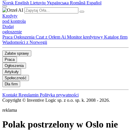
Norsk
English
Lietuvių
Українська
Română
Español
Kredyty
pod kontrolą
Dodaj
ogłoszenie
Praca
Ogłoszenia
Czat z Orłem Ai
Monitor kredytowy
Katalog firm
Wiadomości z Norwegii
Załatw sprawy
Praca
Ogłoszenia
Artykuły
Społeczność
Dla firm
Kontakt
Regulamin
Polityka prywatności
Copyright © Inventive Logic sp. z o.o. sp. k. 2008 - 2026.
reklama
Polak postrzelony w Oslo nie