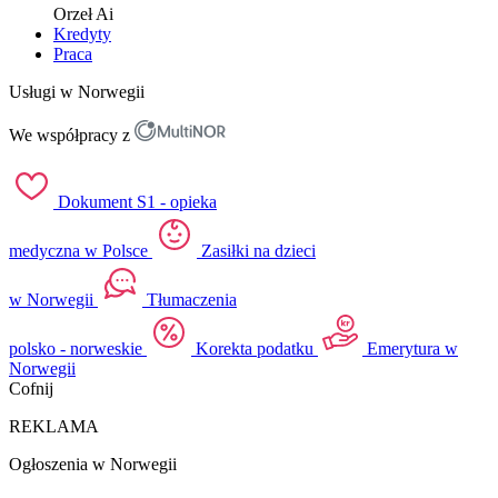
Orzeł
Ai
Kredyty
Praca
Usługi w Norwegii
We współpracy z
Dokument S1 - opieka
medyczna w Polsce
Zasiłki na dzieci
w Norwegii
Tłumaczenia
polsko - norweskie
Korekta podatku
Emerytura w
Norwegii
Cofnij
REKLAMA
Ogłoszenia w Norwegii