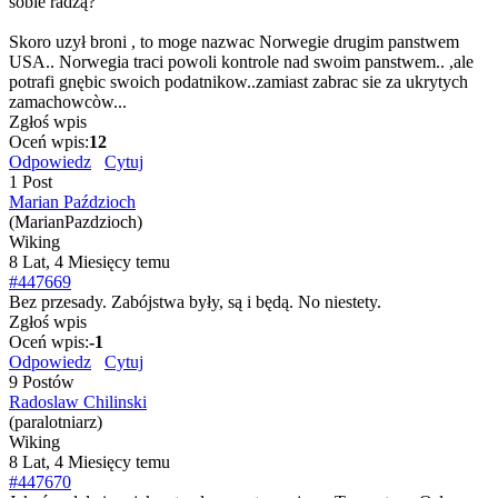
sobie radzą?
Skoro uzył broni , to moge nazwac Norwegie drugim panstwem
USA.. Norwegia traci powoli kontrole nad swoim panstwem.. ,ale
potrafi gnębic swoich podatnikow..zamiast zabrac sie za ukrytych
zamachowcòw...
Zgłoś wpis
Oceń wpis:
12
Odpowiedz
Cytuj
1 Post
Marian Paździoch
(MarianPazdzioch)
Wiking
8 Lat, 4 Miesięcy temu
#447669
Bez przesady. Zabójstwa były, są i będą. No niestety.
Zgłoś wpis
Oceń wpis:
-1
Odpowiedz
Cytuj
9 Postów
Radoslaw Chilinski
(paralotniarz)
Wiking
8 Lat, 4 Miesięcy temu
#447670