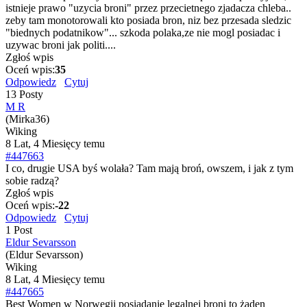
istnieje prawo "uzycia broni" przez przecietnego zjadacza chleba..
zeby tam monotorowali kto posiada bron, niz bez przesada sledzic
"biednych podatnikow"... szkoda polaka,ze nie mogl posiadac i
uzywac broni jak politi....
Zgłoś wpis
Oceń wpis:
35
Odpowiedz
Cytuj
13 Posty
M R
(Mirka36)
Wiking
8 Lat, 4 Miesięcy temu
#447663
I co, drugie USA byś wolała? Tam mają broń, owszem, i jak z tym
sobie radzą?
Zgłoś wpis
Oceń wpis:
-22
Odpowiedz
Cytuj
1 Post
Eldur Sevarsson
(Eldur Sevarsson)
Wiking
8 Lat, 4 Miesięcy temu
#447665
Best Women w Norwegii posiadanie legalnej broni to żaden