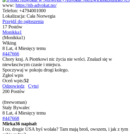
www:
https://nb-advokat.no/
Telefon:
+4794001000
Lokalizacja:
Cała Norwegia
Przejdź do ogłoszenia
17 Postów
Monikka1
(Monikka1)
Wiking
8 Lat, 4 Miesięcy temu
#447666
Chory kraj. A Piotrkowi nic życia nie wróci. Znalazł się w
niewłasciwym czasie i miejscu.
Spoczywaj w pokoju drogi kolego.
Zgłoś wpis
Oceń wpis:
52
Odpowiedz
Cytuj
200 Postów
(freewoman)
Stały Bywalec
8 Lat, 4 Miesięcy temu
#447668
Mirka36 napisał:
I co, drugie USA byś wolała? Tam mają broń, owszem, i jak z tym