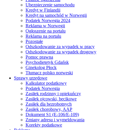
Ubezpieczenie samochodu
Kredyt w Finlandii
Kredyt na samochód w Norwegii
Podatek Norwegia 2024
Reklama w Norwegii
Ogłoszenie na portalu
Reklama na portalu
Pozostałe
Odszkodowanie za wypadek w pracy
Odszkodowanie za wypadek drogowy
Pomoc prawna
Psychodietetyk Gdańsk
Ginekolog Płock
Tłumacz polsko norweski
Sprawy urzędowe
Kalkulator podatkowy
Podatek Norwegia
Zasiłek rodzinny i opiekuńczy
Zasiłek ojcowski, becikowe
Zasiłek dla bezrobotnych
Zasiłek chorobowy, AAP
Dokument S1 (E-106/E-109)
Zmiany adresu i wymeldowania
Korekty podatkowe