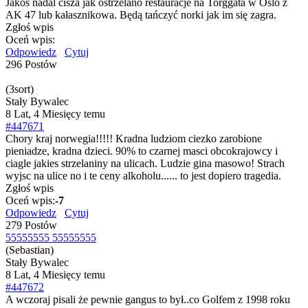
Jakoś nadal cisza jak ostrzelano restauracje na Torggata w Oslo z
AK 47 lub kałasznikowa. Będą tańczyć norki jak im się zagra.
Zgłoś wpis
Oceń wpis:
Odpowiedz
Cytuj
296 Postów
(3sort)
Stały Bywalec
8 Lat, 4 Miesięcy temu
#447671
Chory kraj norwegia!!!!! Kradna ludziom ciezko zarobione
pieniadze, kradna dzieci. 90% to czarnej masci obcokrajowcy i
ciagle jakies strzelaniny na ulicach. Ludzie gina masowo! Strach
wyjsc na ulice no i te ceny alkoholu...... to jest dopiero tragedia.
Zgłoś wpis
Oceń wpis:
-7
Odpowiedz
Cytuj
279 Postów
55555555 55555555
(Sebastian)
Stały Bywalec
8 Lat, 4 Miesięcy temu
#447672
A wczoraj pisali że pewnie gangus to był..co Golfem z 1998 roku