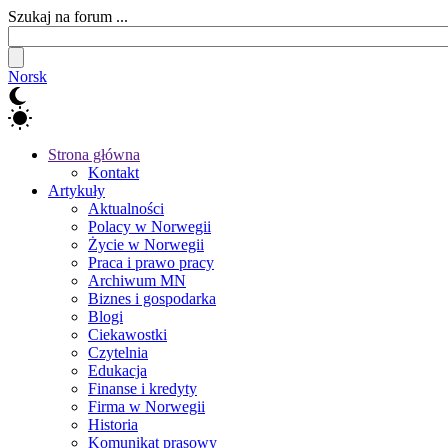
Szukaj na forum ...
Norsk
Strona główna
Kontakt
Artykuły
Aktualności
Polacy w Norwegii
Życie w Norwegii
Praca i prawo pracy
Archiwum MN
Biznes i gospodarka
Blogi
Ciekawostki
Czytelnia
Edukacja
Finanse i kredyty
Firma w Norwegii
Historia
Komunikat prasowy