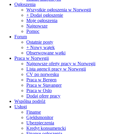
Ogłoszenia
Wszystkie ogłoszenia w Norwegii
+ Dodaj ogłoszenie
Moje ogłoszenia
Najnowsze
Pomoc
Forum
Ostatnie posty
+ Nowy wątek
Obserwowane wątki
Praca w Norwegii
Najnowsze oferty pracy w Norwegii
Lista agencji pracy w Norwegii
CV po norwesku
Praca w Bergen
Praca w Stavanger
Praca w Oslo
Dodaj oferę pracy
Wspólna podróż
Usługi
Finanse
Gjeldsmonitor
Ubezpieczenia
Kredyt konsumencki
Finanse ogłoszenia