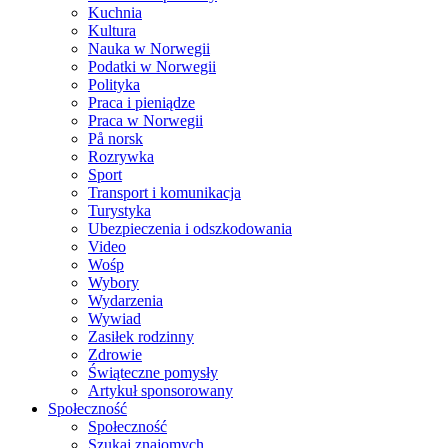
Kuchnia
Kultura
Nauka w Norwegii
Podatki w Norwegii
Polityka
Praca i pieniądze
Praca w Norwegii
På norsk
Rozrywka
Sport
Transport i komunikacja
Turystyka
Ubezpieczenia i odszkodowania
Video
Wośp
Wybory
Wydarzenia
Wywiad
Zasiłek rodzinny
Zdrowie
Świąteczne pomysły
Artykuł sponsorowany
Społeczność
Społeczność
Szukaj znajomych