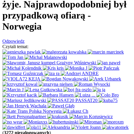
żyje. Najprawdopodobniej był
przypadkową ofiarą
-
Norwegia
Odpowiedz
Czytali temat:
(
3272 niezalogowanych
)