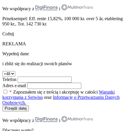
We współpracy z
i
Priseksempel: Eff. rente 15,82%, 100 000 kr. over 5 år, etablering
950 kr., Tot. 142 730 kr.
Cofnij
REKLAMA
Wypełnij dane
i zbliż się do realizacji swoich planów
Telefon
Adres e-mail
*
Zapoznałem się z treścią i akceptuję w całości
Warunki
korzystania z Serwisu
oraz
Informację o Przetwarzaniu Danych
Osobowych.
Przejdź dalej
We współpracy z
i
Dlaczego warto?