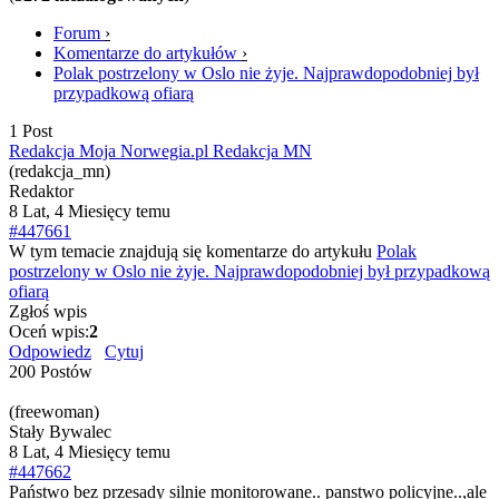
Forum
›
Komentarze do artykułów
›
Polak postrzelony w Oslo nie żyje. Najprawdopodobniej był
przypadkową ofiarą
1 Post
Redakcja Moja Norwegia.pl Redakcja MN
(redakcja_mn)
Redaktor
8 Lat, 4 Miesięcy temu
#447661
W tym temacie znajdują się komentarze do artykułu
Polak
postrzelony w Oslo nie żyje. Najprawdopodobniej był przypadkową
ofiarą
Zgłoś wpis
Oceń wpis:
2
Odpowiedz
Cytuj
200 Postów
(freewoman)
Stały Bywalec
8 Lat, 4 Miesięcy temu
#447662
Państwo bez przesady silnie monitorowane.. panstwo policyjne..,ale