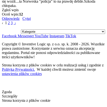
się woził....ta Norweska "policja" to na prawdę debile.Szkoda
chłopaka.
Zgłoś wpis
Oceń wpis:
12
Odpowiedz
Cytuj
‹
1
2
3
›
Facebook
Messenger
YouTube
Instagram
TikTok
Copyright © Inventive Logic sp. z o.o. sp. k. 2008 - 2026. Wszelkie
prawa zastrzeżone. Korzystanie z serwisu oznacza akceptację
regulaminu. Portal nie ponosi odpowiedzialności za publikowane
treści użytkowników!
Strona korzysta z plików cookies w celu realizacji usług i zgodnie z
Polityką Prywatności.
W każdej chwili możesz zmienić swoje
ustawienia plików cookies
Zgoda
Szczegóły
Strona korzysta z plików cookie