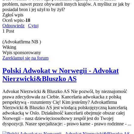
problem, nawet przez obywateli innych krajów. A myślisz ze jak by
posiadał bron i jej użył to by żył?
Zgłoś wpis
Oceń wpis:
-18
Odpowiedz
Cytuj
1 Post
(Advokatfirma NB )
Wiking
Wpis sponsorowany
Zareklamuj się na forum
Polski Adwokat w Norwegii - Advokat
Nierzwicki&Bluszko AS
Advokat Nierzwicki & Bluszko AS Nie pozwól, by nieznajomość
prawa zdecydowała za Ciebie. Kancelaria adwokacka z polską
perspektywą - rozumiemy Cię! Kim jesteśmy? Advokatfirma
Nierzwicki & Bluszko AS jest wiodącą polskojęzyczną kancelarią
adwokacką w Oslo. Działalność kancelarii obejmuje obszar całej
Norwegii – nasz dziewięcioosobowy zespół jest do Twojej
dyspozycji. Nasze specjalizacje: - prawo karne - prawo rodzinne - ...