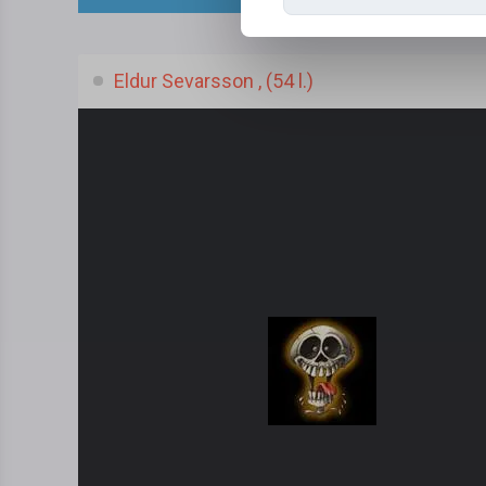
Eldur Sevarsson , (54 l.)