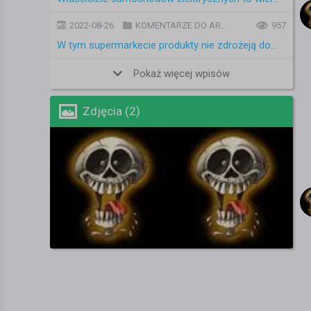
2022-08-26
KOMENTARZE DO ARTYKUŁÓW
957
W tym supermarkecie produkty nie zdrożeją do końca roku. Sieć wprowadza limity cenowe
Pokaż więcej wpisów
Zdjęcia (2)