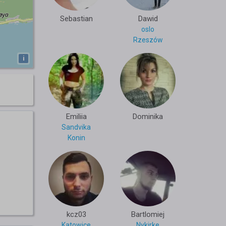
Sebastian
Dawid
oslo
Rzeszów
i
Emiliia
Dominika
Sandvika
Konin
kcz03
Bartlomiej
Katowice
Nykirke