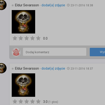
Eldur Sevarsson
-
dodał(a) zdjęcie
23-11-2016 18:38
0.0
Wyś
Eldur Sevarsson
-
dodał(a) zdjęcie
23-11-2016 18:37
3.0
(1 głos)