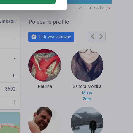
reklama | kup tutaj
»
varsson
Polecane profile
Filtr wyszukiwań
-
-
0
Paulina
Sandra Monika
3692
Moss
Żary
-1