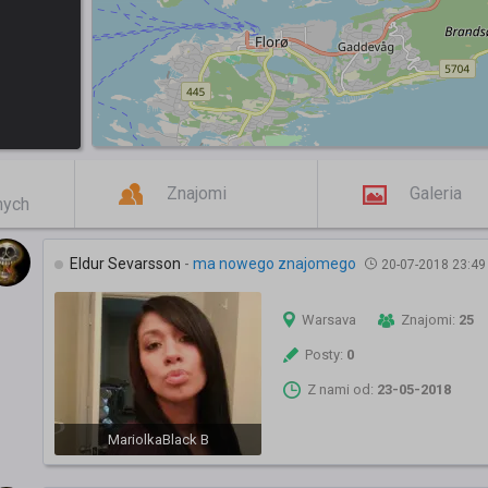
Znajomi
Galeria
mych
Eldur Sevarsson
-
ma nowego znajomego
20-07-2018 23:49
Warsava
Znajomi:
25
Posty:
0
Z nami od:
23-05-2018
MariolkaBlack B