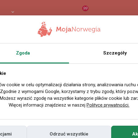
99
8 PLN
RAPORT
ORZEŁ AI
O
Zgoda
Szczegóły
kie
ów cookie w celu optymalizacji działania strony, analizowania ruchu
. Zgodnie z wymogami Google, korzystamy z trybu zgody, który pozwa
Możesz wyrazić zgodę na wszystkie kategorie plików cookie lub zar
Więcej informacji znajdziesz w naszej
Polityce prywatności.
cjami
Odrzuć wszystkie
Ak