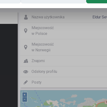
Nazwa użytkownika
Eldur Se
Miejscowość
w Polsce
Miejscowość
w Norwegii
Znajomi
Odsłony profilu
Posty
+
−