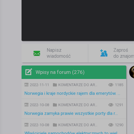
Napisz
Zaproś
wiadomość
do znajo
Wpisy na forum (276)
2022-11-11
KOMENTARZE DO ARTYKUŁÓW
1185
Norwegia i kraje nordyckie rajem dla emerytów. Polska w jednym rzędzie z Chinami i Meksykiem
2022-10-08
KOMENTARZE DO ARTYKUŁÓW
1291
Norwegia zamyka prawie wszystkie porty dla rosyjskich statków rybackich
2022-10-08
KOMENTARZE DO ARTYKUŁÓW
1290
Właściciele samochodów elektrycznych to wielcy przegrani?