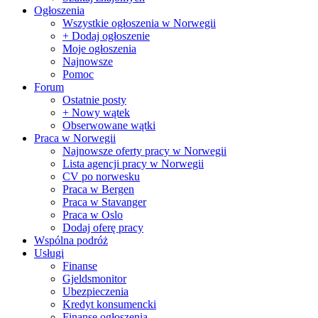
Ogłoszenia
Wszystkie ogłoszenia w Norwegii
+ Dodaj ogłoszenie
Moje ogłoszenia
Najnowsze
Pomoc
Forum
Ostatnie posty
+ Nowy wątek
Obserwowane wątki
Praca w Norwegii
Najnowsze oferty pracy w Norwegii
Lista agencji pracy w Norwegii
CV po norwesku
Praca w Bergen
Praca w Stavanger
Praca w Oslo
Dodaj oferę pracy
Wspólna podróż
Usługi
Finanse
Gjeldsmonitor
Ubezpieczenia
Kredyt konsumencki
Finanse ogłoszenia