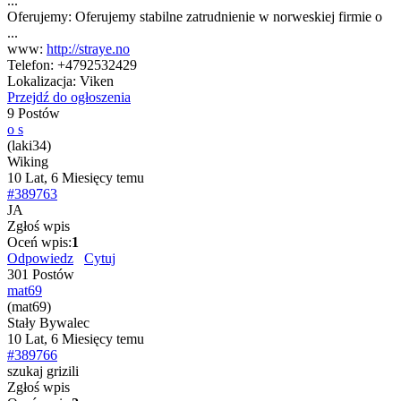
...
Oferujemy:
Oferujemy stabilne zatrudnienie w norweskiej firmie o
...
www:
http://straye.no
Telefon:
+4792532429
Lokalizacja:
Viken
Przejdź do ogłoszenia
9 Postów
o s
(laki34)
Wiking
10 Lat, 6 Miesięcy temu
#389763
JA
Zgłoś wpis
Oceń wpis:
1
Odpowiedz
Cytuj
301 Postów
mat69
(mat69)
Stały Bywalec
10 Lat, 6 Miesięcy temu
#389766
szukaj grizili
Zgłoś wpis