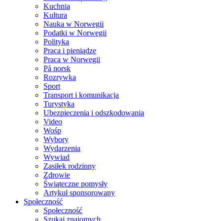
Kuchnia
Kultura
Nauka w Norwegii
Podatki w Norwegii
Polityka
Praca i pieniądze
Praca w Norwegii
På norsk
Rozrywka
Sport
Transport i komunikacja
Turystyka
Ubezpieczenia i odszkodowania
Video
Wośp
Wybory
Wydarzenia
Wywiad
Zasiłek rodzinny
Zdrowie
Świąteczne pomysły
Artykuł sponsorowany
Społeczność
Społeczność
Szukaj znajomych