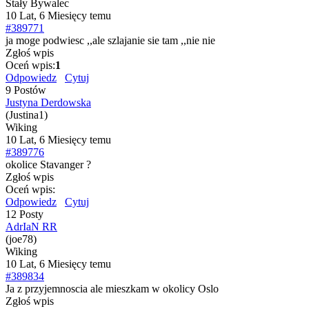
Stały Bywalec
10 Lat, 6 Miesięcy temu
#389771
ja moge podwiesc ,,ale szlajanie sie tam ,,nie nie
Zgłoś wpis
Oceń wpis:
1
Odpowiedz
Cytuj
9 Postów
Justyna Derdowska
(Justina1)
Wiking
10 Lat, 6 Miesięcy temu
#389776
okolice Stavanger ?
Zgłoś wpis
Oceń wpis:
Odpowiedz
Cytuj
12 Posty
AdrIaN RR
(joe78)
Wiking
10 Lat, 6 Miesięcy temu
#389834
Ja z przyjemnoscia ale mieszkam w okolicy Oslo
Zgłoś wpis