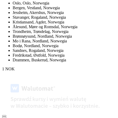
Oslo,
Oslo, Norwegia
Bergen,
Vestland, Norwegia
Jessheim,
Akershus, Norwegia
Stavanger,
Rogaland, Norwegia
Kristiansand,
Agder, Norwegia
Ålesund,
Møre og Romsdal, Norwegia
Trondheim,
Trøndelag, Norwegia
Brønnøysund,
Nordland, Norwegia
Mo i Rana,
Nordland, Norwegia
Bodø,
Nordland, Norwegia
Sandnes,
Rogaland, Norwegia
Fredrikstad,
Østfold, Norwegia
Drammen,
Buskerud, Norwegia
1 NOK