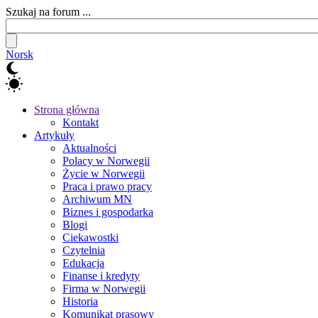
Szukaj na forum ...
Norsk
Strona główna
Kontakt
Artykuły
Aktualności
Polacy w Norwegii
Życie w Norwegii
Praca i prawo pracy
Archiwum MN
Biznes i gospodarka
Blogi
Ciekawostki
Czytelnia
Edukacja
Finanse i kredyty
Firma w Norwegii
Historia
Komunikat prasowy