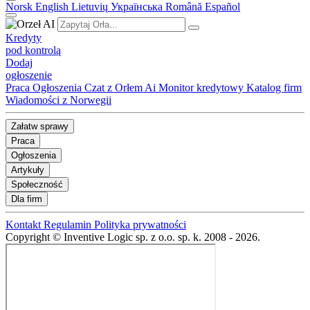
Norsk
English
Lietuvių
Українська
Română
Español
Kredyty
pod kontrolą
Dodaj
ogłoszenie
Praca
Ogłoszenia
Czat z Orłem Ai
Monitor kredytowy
Katalog firm
Wiadomości z Norwegii
Załatw sprawy
Praca
Ogłoszenia
Artykuły
Społeczność
Dla firm
Kontakt
Regulamin
Polityka prywatności
Copyright © Inventive Logic sp. z o.o. sp. k. 2008 - 2026.