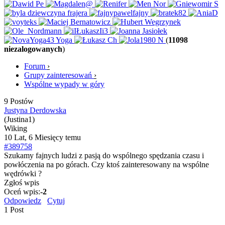
(
11098
niezalogowanych
)
Forum
›
Grupy zainteresowań
›
Wspólne wypady w góry
9 Postów
Justyna Derdowska
(Justina1)
Wiking
10 Lat, 6 Miesięcy temu
#389758
Szukamy fajnych ludzi z pasją do wspólnego spędzania czasu i
powłóczenia na po górach. Czy ktoś zainteresowany na wspólne
wędrówki ?
Zgłoś wpis
Oceń wpis:
-2
Odpowiedz
Cytuj
1 Post