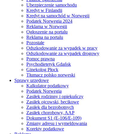
Ubezpieczenie samochodu
Kredyt w Finlandii
Kredyt na samochód w Norwegii
Podatek Norwegia 2024
Reklama w Norwegii
Ogłoszenie na portalu
Reklama na portalu
Pozostałe
Odszkodowanie za wypadek w pracy
Odszkodowanie za wypadek drogowy
Pomoc prawna
Psychodietetyk Gdańsk
Ginekolog Płock
Tłumacz polsko norweski
Sprawy urzędowe
Kalkulator podatkowy
Podatek Norwegia
Zasiłek rodzinny i opiekuńczy
Zasiłek ojcowski, becikowe
Zasiłek dla bezrobotnych
Zasiłek chorobowy, AAP
Dokument S1 (E-106/E-109)
Zmiany adresu i wymeldowania
Korekty podatkowe