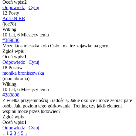
Oceń wpis:
2
Odpowiedz
Cytuj
12 Posty
AdrIaN RR
(joe78)
Wiking
10 Lat, 6 Miesięcy temu
#389836
Moze ktos mieszka kolo Oslo i ma tez zajawke na gory
Zgłoś wpis
Oceń wpis:
1
Odpowiedz
Cytuj
18 Postów
monika broniszewska
(moniabronia)
Wiking
10 Lat, 6 Miesięcy temu
#389898
Z wielka przyjemnością i radością. Jakie okolice i może zebrać pare
osób. Jaki poziom tego górkowania. Trening czy jakiś element
wspinu może przez lodowiec?
Zgłoś wpis
Oceń wpis:
1
Odpowiedz
Cytuj
‹
1
2
3
4
5
›