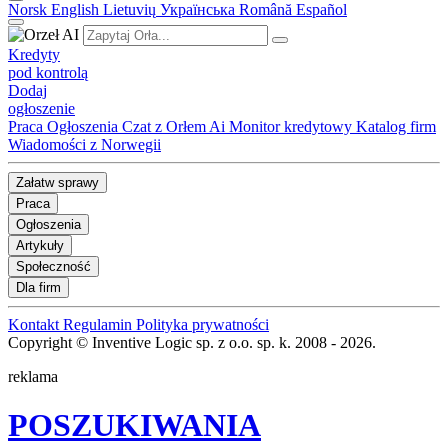
Norsk
English
Lietuvių
Українська
Română
Español
Kredyty
pod kontrolą
Dodaj
ogłoszenie
Praca
Ogłoszenia
Czat z Orłem Ai
Monitor kredytowy
Katalog firm
Wiadomości z Norwegii
Załatw sprawy
Praca
Ogłoszenia
Artykuły
Społeczność
Dla firm
Kontakt
Regulamin
Polityka prywatności
Copyright © Inventive Logic sp. z o.o. sp. k. 2008 - 2026.
reklama
POSZUKIWANIA