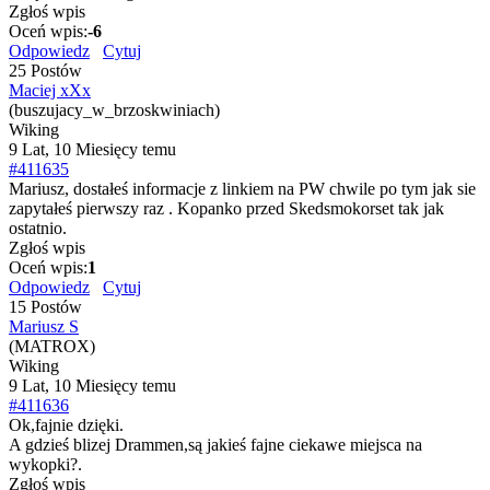
Zgłoś wpis
Oceń wpis:
-6
Odpowiedz
Cytuj
25 Postów
Maciej xXx
(buszujacy_w_brzoskwiniach)
Wiking
9 Lat, 10 Miesięcy temu
#411635
Mariusz, dostałeś informacje z linkiem na PW chwile po tym jak sie
zapytałeś pierwszy raz . Kopanko przed Skedsmokorset tak jak
ostatnio.
Zgłoś wpis
Oceń wpis:
1
Odpowiedz
Cytuj
15 Postów
Mariusz S
(MATROX)
Wiking
9 Lat, 10 Miesięcy temu
#411636
Ok,fajnie dzięki.
A gdzieś blizej Drammen,są jakieś fajne ciekawe miejsca na
wykopki?.
Zgłoś wpis