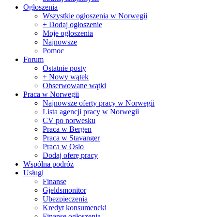
Ogłoszenia
Wszystkie ogłoszenia w Norwegii
+ Dodaj ogłoszenie
Moje ogłoszenia
Najnowsze
Pomoc
Forum
Ostatnie posty
+ Nowy wątek
Obserwowane wątki
Praca w Norwegii
Najnowsze oferty pracy w Norwegii
Lista agencji pracy w Norwegii
CV po norwesku
Praca w Bergen
Praca w Stavanger
Praca w Oslo
Dodaj oferę pracy
Wspólna podróż
Usługi
Finanse
Gjeldsmonitor
Ubezpieczenia
Kredyt konsumencki
Finanse ogłoszenia