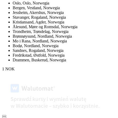
Oslo,
Oslo, Norwegia
Bergen,
Vestland, Norwegia
Jessheim,
Akershus, Norwegia
Stavanger,
Rogaland, Norwegia
Kristiansand,
Agder, Norwegia
Ålesund,
Møre og Romsdal, Norwegia
Trondheim,
Trøndelag, Norwegia
Brønnøysund,
Nordland, Norwegia
Mo i Rana,
Nordland, Norwegia
Bodø,
Nordland, Norwegia
Sandnes,
Rogaland, Norwegia
Fredrikstad,
Østfold, Norwegia
Drammen,
Buskerud, Norwegia
1 NOK