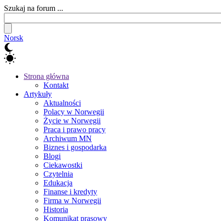
Szukaj na forum ...
Norsk
Strona główna
Kontakt
Artykuły
Aktualności
Polacy w Norwegii
Życie w Norwegii
Praca i prawo pracy
Archiwum MN
Biznes i gospodarka
Blogi
Ciekawostki
Czytelnia
Edukacja
Finanse i kredyty
Firma w Norwegii
Historia
Komunikat prasowy