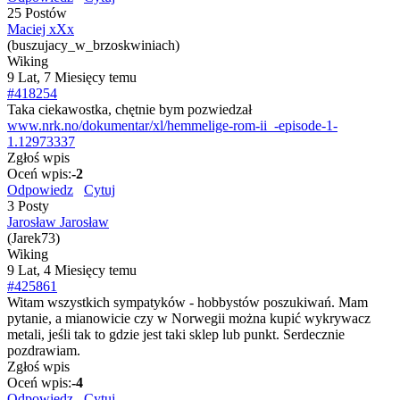
25 Postów
Maciej xXx
(buszujacy_w_brzoskwiniach)
Wiking
9 Lat, 7 Miesięcy temu
#418254
Taka ciekawostka, chętnie bym pozwiedzał
www.nrk.no/dokumentar/xl/hemmelige-rom-ii_-episode-1-
1.12973337
Zgłoś wpis
Oceń wpis:
-2
Odpowiedz
Cytuj
3 Posty
Jarosław Jarosław
(Jarek73)
Wiking
9 Lat, 4 Miesięcy temu
#425861
Witam wszystkich sympatyków - hobbystów poszukiwań. Mam
pytanie, a mianowicie czy w Norwegii można kupić wykrywacz
metali, jeśli tak to gdzie jest taki sklep lub punkt. Serdecznie
pozdrawiam.
Zgłoś wpis
Oceń wpis:
-4
Odpowiedz
Cytuj