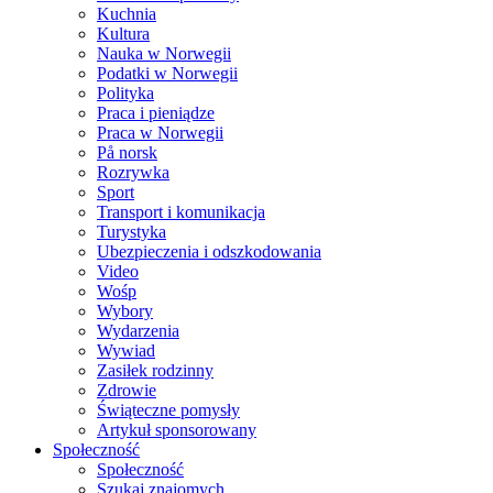
Kuchnia
Kultura
Nauka w Norwegii
Podatki w Norwegii
Polityka
Praca i pieniądze
Praca w Norwegii
På norsk
Rozrywka
Sport
Transport i komunikacja
Turystyka
Ubezpieczenia i odszkodowania
Video
Wośp
Wybory
Wydarzenia
Wywiad
Zasiłek rodzinny
Zdrowie
Świąteczne pomysły
Artykuł sponsorowany
Społeczność
Społeczność
Szukaj znajomych