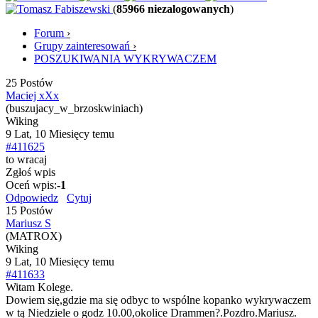
(
85966 niezalogowanych
)
Forum
›
Grupy zainteresowań
›
POSZUKIWANIA WYKRYWACZEM
25 Postów
Maciej xXx
(buszujacy_w_brzoskwiniach)
Wiking
9 Lat, 10 Miesięcy temu
#411625
to wracaj
Zgłoś wpis
Oceń wpis:
-1
Odpowiedz
Cytuj
15 Postów
Mariusz S
(MATROX)
Wiking
9 Lat, 10 Miesięcy temu
#411633
Witam Kolege.
Dowiem się,gdzie ma się odbyc to wspólne kopanko wykrywaczem
w tą Niedziele o godz 10.00,okolice Drammen?.Pozdro.Mariusz.