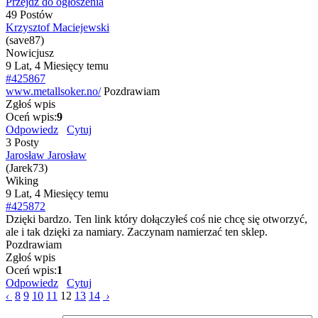
Przejdź do ogłoszenia
49 Postów
Krzysztof Maciejewski
(save87)
Nowicjusz
9 Lat, 4 Miesięcy temu
#425867
www.metallsoker.no/
Pozdrawiam
Zgłoś wpis
Oceń wpis:
9
Odpowiedz
Cytuj
3 Posty
Jarosław Jarosław
(Jarek73)
Wiking
9 Lat, 4 Miesięcy temu
#425872
Dzięki bardzo. Ten link który dołączyłeś coś nie chcę się otworzyć,
ale i tak dzięki za namiary. Zaczynam namierzać ten sklep.
Pozdrawiam
Zgłoś wpis
Oceń wpis:
1
Odpowiedz
Cytuj
‹
8
9
10
11
12
13
14
›