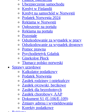
Ubezpieczenie samochodu
Kredyt w Finlandii
Kredyt na samochód w Norwegii
Podatek Norwegia 2024
Reklama w Norwegii
Ogłoszenie na portalu
Reklama na portalu
Pozostałe
Odszkodowanie za wypadek w pracy
Odszkodowanie za wypadek drogowy
Pomoc prawna
Psychodietetyk Gdańsk
Ginekolog Płock
Tłumacz polsko norweski
Sprawy urzędowe
Kalkulator podatkowy
Podatek Norwegia
Zasiłek rodzinny i opiekuńczy
Zasiłek ojcowski, becikowe
Zasiłek dla bezrobotnych
Zasiłek chorobowy, AAP
Dokument S1 (E-106/E-109)
Zmiany adresu i wymeldowania
Korekty podatkowe