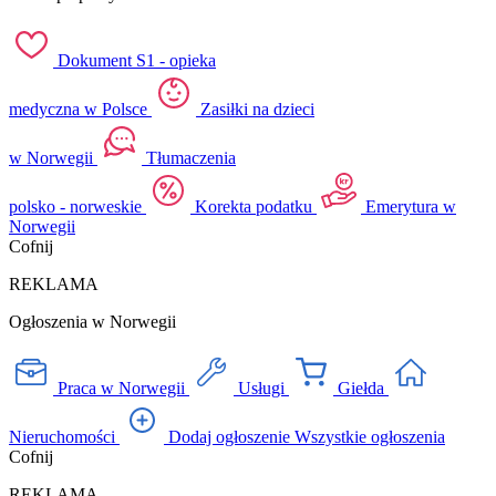
Dokument S1 - opieka
medyczna w Polsce
Zasiłki na dzieci
w Norwegii
Tłumaczenia
polsko - norweskie
Korekta podatku
Emerytura w
Norwegii
Cofnij
REKLAMA
Ogłoszenia w Norwegii
Praca w Norwegii
Usługi
Giełda
Nieruchomości
Dodaj ogłoszenie
Wszystkie ogłoszenia
Cofnij
REKLAMA