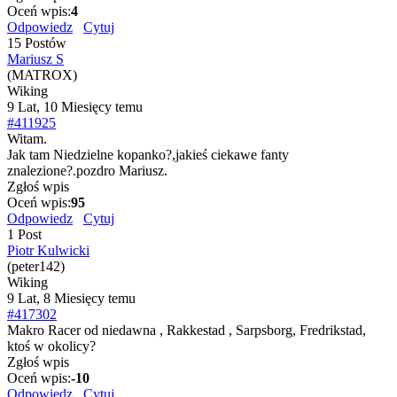
Oceń wpis:
4
Odpowiedz
Cytuj
15 Postów
Mariusz S
(MATROX)
Wiking
9 Lat, 10 Miesięcy temu
#411925
Witam.
Jak tam Niedzielne kopanko?,jakieś ciekawe fanty
znalezione?.pozdro Mariusz.
Zgłoś wpis
Oceń wpis:
95
Odpowiedz
Cytuj
1 Post
Piotr Kulwicki
(peter142)
Wiking
9 Lat, 8 Miesięcy temu
#417302
Makro Racer od niedawna , Rakkestad , Sarpsborg, Fredrikstad,
ktoś w okolicy?
Zgłoś wpis
Oceń wpis:
-10
Odpowiedz
Cytuj