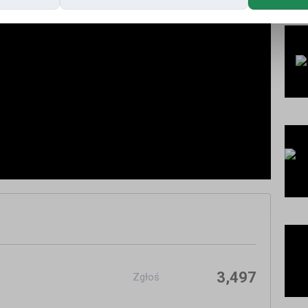
3,497
Zgłoś