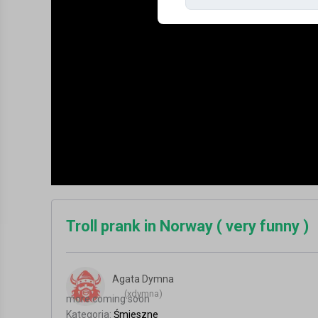
Troll prank in Norway ( very funny )
Agata Dymna
(xdymna)
more coming soon
Kategoria:
Śmieszne