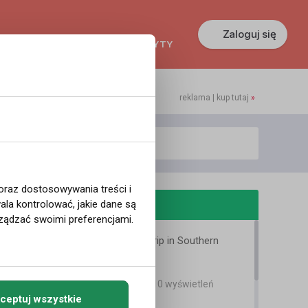
Zaloguj się
KREDYTY
GŁOSZENIA
PRACA
reklama | kup tutaj
»
 oraz dostosowywania treści i
odobne filmy
la kontrolować, jakie dane są
ządzać swoimi preferencjami.
8 days – a roadtrip in Southern
Norway
Agata Dymna
10 lat temu
•
7,610 wyświetleń
Podróże
ceptuj wszystkie