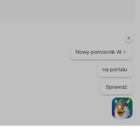
Hike to Trolltunga, Norway in HD
Agata Dymna
12 lat temu
•
5,956 wyświetleń
Podróże
Nowy pomocnik AI ✨
Trolltunga, Norway 4k
Agata Dymna
10 lat temu
•
6,027 wyświetleń
na portalu
Podróże
Sprawdź
Hiking to The Troll's Tongue, Fjord
Norway
Agata Dymna
12 lat temu
•
3,607 wyświetleń
Podróże