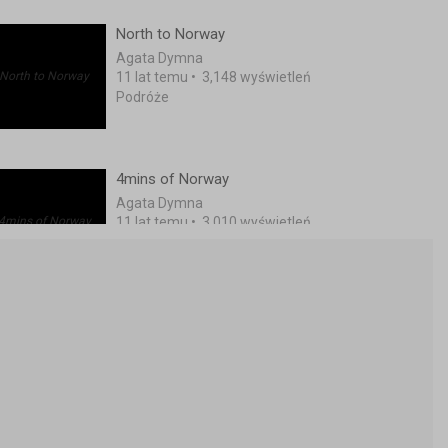
North to Norway
Agata Dymna
11 lat temu
•
3,148 wyświetleń
Podróże
4mins of Norway
Agata Dymna
11 lat temu
•
3,010 wyświetleń
Podróże
Every Girl Has Her Price Prank!
arek renegade
11 lat temu
•
911 wyświetleń
Śmieszne