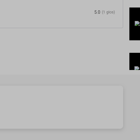
5.0
(1 głos)