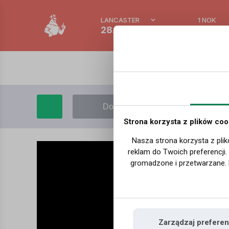
LANCASTER
1 NOK
28.3 °C
0.3865
Dodaj film
Moje filmy
Strona korzysta z plików coo
Nasza strona korzysta z plik
reklam do Twoich preferencji
gromadzone i przetwarzane. 
Zarządzaj preferen