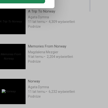
A Trip To Norway
Agata Dymna
11 lat temu
•
4,309 wyświetleń
Podróże
Memories From Norway
Magdalena Mezgier
9 lat temu
•
2,204 wyświetleń
Podróże
Norway
Agata Dymna
11 lat temu
•
6,232 wyświetleń
Podróże