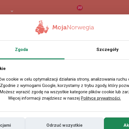
99
 PLN
RAPORT
ORZEŁ AI
O
Zgoda
Szczegóły
Wszystkie filmy
kie
ów cookie w celu optymalizacji działania strony, analizowania ruchu
P
. Zgodnie z wymogami Google, korzystamy z trybu zgody, który pozwa
Możesz wyrazić zgodę na wszystkie kategorie plików cookie lub zar
Więcej informacji znajdziesz w naszej
Polityce prywatności.
cjami
Odrzuć wszystkie
Ak