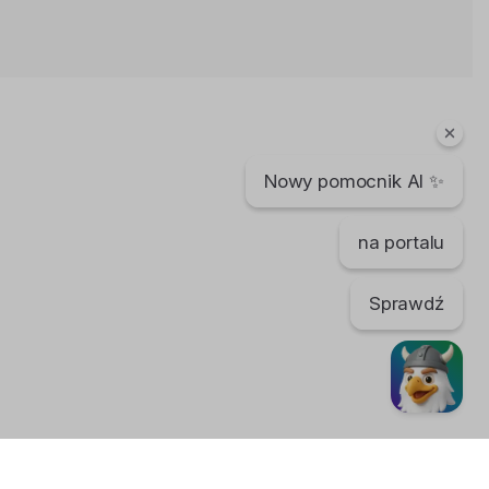
Norwegia- skandynawska wycieczka
Agata Dymna
11 lat temu
•
4,904 wyświetleń
Podróże
Nowy pomocnik AI ✨
Memories From Norway
Magdalena Mezgier
9 lat temu
•
2,202 wyświetleń
na portalu
Podróże
Sprawdź
Northern Norway - 4K Timelapse
Magdalena Mezgier
9 lat temu
•
1,907 wyświetleń
Podróże