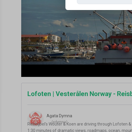
Lofoten | Vesterålen Norway - Reisbi
Agata Dymna
(xdymna)
Reisbijbel's Wouter & Koen are driving through Lofoten &
1:30 minutes of dramatic views, roadmaps, ocean, mountai