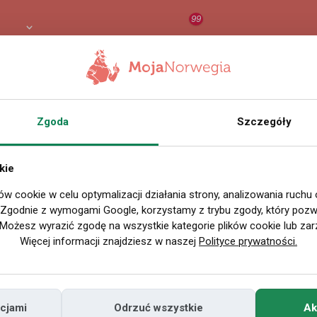
99
 PLN
RAPORT
ORZEŁ AI
O
Zgoda
Szczegóły
Wszystkie filmy
kie
ów cookie w celu optymalizacji działania strony, analizowania ruchu
P
. Zgodnie z wymogami Google, korzystamy z trybu zgody, który pozwa
Możesz wyrazić zgodę na wszystkie kategorie plików cookie lub zar
Więcej informacji znajdziesz w naszej
Polityce prywatności.
cjami
Odrzuć wszystkie
Ak