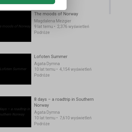
The moods of Norway
Magdalena Mezgier
9 lat temu
•
2,376 wyświetleń
Podróże
Lofoten Summer
Agata Dymna
10 lat temu
•
4,154 wyświetleń
Podróże
8 days – a roadtrip in Southern
Norway
Agata Dymna
10 lat temu
•
7,610 wyświetleń
Podróże