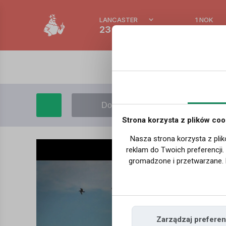
LANCASTER
1 NOK
23 °C
0.3891
Dodaj film
Moje filmy
Strona korzysta z plików coo
Nasza strona korzysta z plik
reklam do Twoich preferencji
gromadzone i przetwarzane. 
Zarządzaj preferen