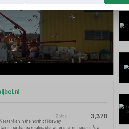
jbel.nl
3,378
Zgłoś
 Vesterålen in the north of Norway.
ns, fjords, sea eagles, characteristic red houses, Å, a