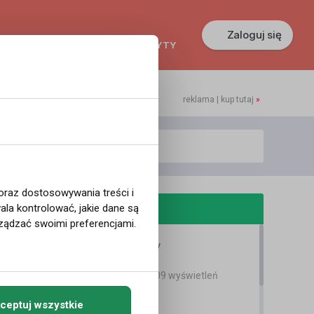
Zaloguj się
KREDYTY
GŁOSZENIA
PRACA
reklama | kup tutaj
»
 oraz dostosowywania treści i
odobne filmy
la kontrolować, jakie dane są
ządzać swoimi preferencjami.
A Trip To Norway
Agata Dymna
11 lat temu
•
4,309 wyświetleń
Podróże
ceptuj wszystkie