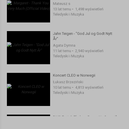
Mateusz s
13 lat temu
•
1,498 wyświetleń
Teledyski i Muzyka
Jahn Teigen - "God Jul og Godt Nytt
År"
Agata Dymna
11 lat temu
•
2,940 wyświetleń
Teledyski i Muzyka
Koncert CLEO w Norwegii
Łukasz Brzeziński
10 lat temu
•
4,813 wyświetleń
Teledyski i Muzyka
DM3-Frytt & Zbylu –„Droga Na Szczyt”
Łukasz Brzeziński