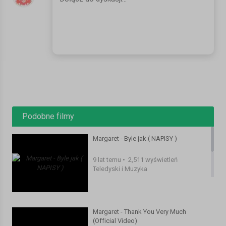
Podobne filmy
Margaret - Byle jak ( NAPISY )
9 lat temu
•
2,511 wyświetleń
Teledyski i Muzyka
Margaret - Thank You Very Much
(Official Video)