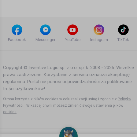
11 lat temu
•
3,095 wyświetleń
Teledyski i Muzyka
Hemp Gru - Życie Warszawy 2 ft.
Małach, Parzel, Onar, Kaczy, Siwers,
Facebook
Messenger
YouTube
Instagram
TikTok
Sokół, Pezet, Proceente, Rufuz
8 lat temu
•
2,975 wyświetleń
Teledyski i Muzyka
Copyright © Inventive Logic sp. z o.o. sp. k. 2008 - 2026. Wszelkie
prawa zastrzeżone. Korzystanie z serwisu oznacza akceptację
Norwegian Folk Music
regulaminu. Portal nie ponosi odpowiedzialności za publikowane
(Gudbrandsdalen)
treści użytkowników!
Agata Dymna
11 lat temu
•
2,776 wyświetleń
Strona korzysta z plików cookies w celu realizacji usług i zgodnie z
Polityką
Teledyski i Muzyka
Prywatności.
W każdej chwili możesz zmienić swoje
ustawienia plików
cookies
Emigracji Kozacy
Agata Dymna
10 lat temu
•
19,816 wyświetleń