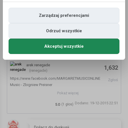
Zarządzaj preferencjami
Odrzuć wszystkie
Akceptuj wszystkie
MARGARET - KOLĘDA WARSZAWSKA 1939
arek renegade
1,632
(renegade)
https://www.facebook.com/MARGARETMUSICONLINE
Zgłoś
Music - Zbigniew Preisner
Vocal - Margaret
Pokaż więcej
Piano - Michał Szlempo
Dodano: 19-12-2015 22:51
Video - Anna Powierża
5.0
(1 głos)
Special thanks - Waldek Skowroński, Chris Aiken
Kategoria:
Teledyski i Muzyka